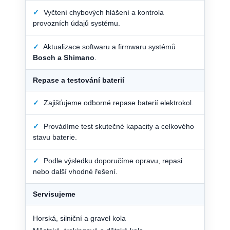
✓
Vyčtení chybových hlášení a kontrola
provozních údajů systému.
✓
Aktualizace softwaru a firmwaru systémů
Bosch a Shimano
.
Repase a testování baterií
✓
Zajišťujeme odborné repase baterií elektrokol.
✓
Provádíme test skutečné kapacity a celkového
stavu baterie.
✓
Podle výsledku doporučíme opravu, repasi
nebo další vhodné řešení.
Servisujeme
Horská, silniční a gravel kola