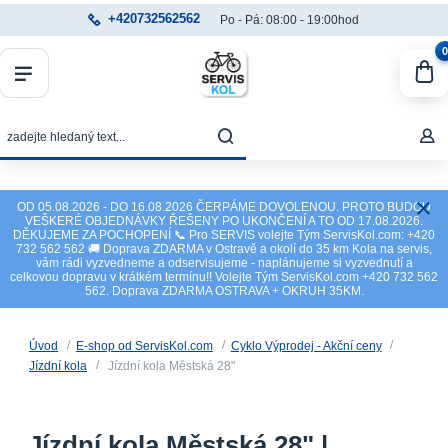
+420732562562
Po - Pá: 08:00 - 19:00hod
0
OD 05.08.2026 - DO 16.08.2026 ČERPÁME DOVOLENOU. PROTO BUDOU
VEŠKERÉ OBJEDNÁVKY ŘEŠENY PO UKONČENÍ A TO OD 17.08.2026.
DĚKUJEME ZA POCHOPENÍ 📞 Pro SERVIS volejte Tým ServisKol.com: +420
732 562 562 🚚 Doprava ZDARMA v Ostravě a okolí do 35 km Kola na servis,
vám rádi vyzvedneme a odservisujeme - naplánujeme si vyzvednutí a
celkovou dopravu v krátkém termínu!! Volejte Tým ServisKol.com +420 732 562
562. Doprava ZDARMA OSTRAVA + OKRUH 35KM.
Úvod
E-shop od ServisKol.com
Cyklo Výprodej - Akční ceny
Jízdní kola
Jízdní kola Městská 28"
Jízdní kola Městská 28" |