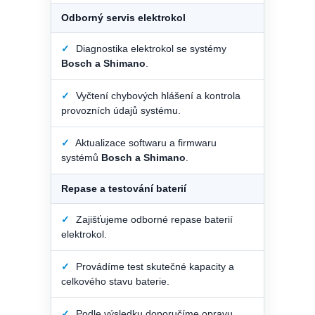
Odborný servis elektrokol
✓
Diagnostika elektrokol se systémy
Bosch a Shimano
.
✓
Vyčtení chybových hlášení a kontrola
provozních údajů systému.
✓
Aktualizace softwaru a firmwaru
systémů
Bosch a Shimano
.
Repase a testování baterií
✓
Zajišťujeme odborné repase baterií
elektrokol.
✓
Provádíme test skutečné kapacity a
celkového stavu baterie.
✓
Podle výsledku doporučíme opravu,