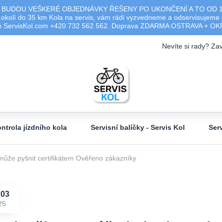
 BUDOU VEŠKERÉ OBJEDNÁVKY ŘEŠENY PO UKONČENÍ A TO OD 17.0
olí do 35 km Kola na servis, vám rádi vyzvedneme a odservisujeme -
ým ServisKol.com +420 732 562 562. Doprava ZDARMA OSTRAVA + O
Nevíte si rady? Zav
ntrola jízdního kola
Servisní balíčky - Servis Kol
Ser
že pyšnit certifikátem Ověřeno zákazníky
03
25