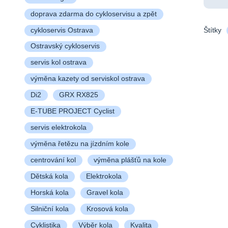
doprava zdarma do cykloservisu a zpět
cykloservis Ostrava
Štítky
Ostravský cykloservis
servis kol ostrava
výměna kazety od serviskol ostrava
Di2
GRX RX825
E-TUBE PROJECT Cyclist
servis elektrokola
výměna řetězu na jízdním kole
centrování kol
výměna plášťů na kole
Dětská kola
Elektrokola
Horská kola
Gravel kola
Silniční kola
Krosová kola
Cyklistika
Výběr kola
Kvalita