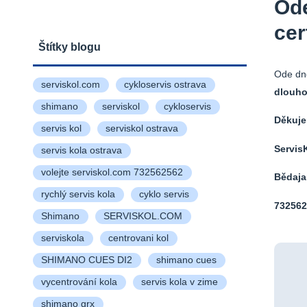
Ode
cer
Štítky blogu
Ode dne
serviskol.com
cykloservis ostrava
dlouho
shimano
serviskol
cykloservis
Děkuje
servis kol
serviskol ostrava
Servis
servis kola ostrava
volejte serviskol.com 732562562
Bědaja
rychlý servis kola
cyklo servis
732562
Shimano
SERVISKOL.COM
serviskola
centrovani kol
SHIMANO CUES DI2
shimano cues
vycentrování kola
servis kola v zime
shimano grx