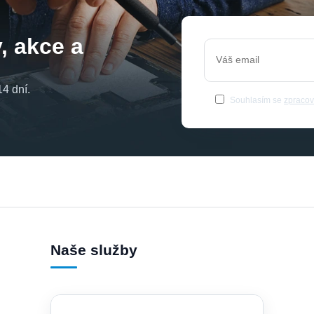
, akce a
4 dní.
Souhlasím se
zpracov
Naše služby