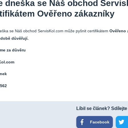
 dneška se Náš obchod Servis
tifikátem Ověřeno zákazníky
ška se Náš obchod ServisKol.com může pyšnit certifikátem
Ověřeno z
době důvěřují.
me za důvěru
Kol.com
nek
562
Líbil se článek? Sdílejte
Facebook