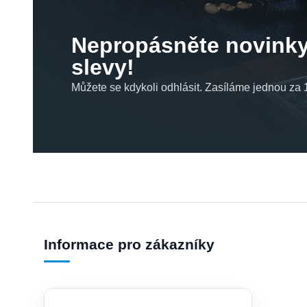
Nepropásněte novinky
slevy!
Můžete se kdykoli odhlásit. Zasíláme jednou za 1
Informace pro zákazníky