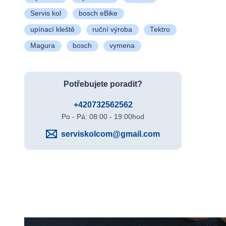
Servis kol
bosch eBike
upínací kleště
ruční výroba
Tektro
Magura
bosch
vymena
Potřebujete poradit?
+420732562562
Po - Pá: 08:00 - 19:00hod
serviskolcom@gmail.com