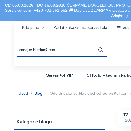
OD 05.08.2026 - DO 16.08.2026 ČERPÁME DOVOLENOU. PROTO
ServisKol.com: +420 732 562 562 🚚 Doprava ZDARMA v Ostravě a ok
Volejte T
Kdo jsme
Zadat zakázku na servis kola
Více
ServisKol VIP
STKolo – technická ko
Úvod
Blog
Ode dneška se Náš obchod ServisKol.com mů
17
20
Kategorie blogu