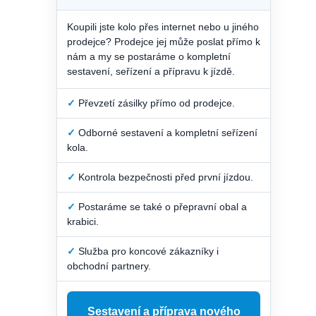
Koupili jste kolo přes internet nebo u jiného
prodejce? Prodejce jej může poslat přímo k
nám a my se postaráme o kompletní
sestavení, seřízení a přípravu k jízdě.
✓
Převzetí zásilky přímo od prodejce.
✓
Odborné sestavení a kompletní seřízení
kola.
✓
Kontrola bezpečnosti před první jízdou.
✓
Postaráme se také o přepravní obal a
krabici.
✓
Služba pro koncové zákazníky i
obchodní partnery.
Sestavení a příprava nového