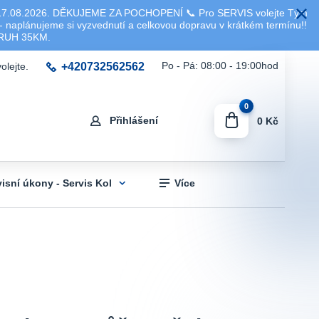
8.2026. DĚKUJEME ZA POCHOPENÍ 📞 Pro SERVIS volejte Tým
 naplánujeme si vyzvednutí a celkovou dopravu v krátkém termínu!!
KRUH 35KM.
+420732562562
Po - Pá: 08:00 - 19:00hod
olejte.
0
Přihlášení
0 Kč
visní úkony - Servis Kol
Více