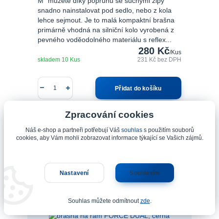
M“ můžete díky popruhu se suchými zipy
snadno nainstalovat pod sedlo, nebo z kola
lehce sejmout. Je to malá kompaktní brašna
primárně vhodná na silniční kolo vyrobená z
pevného voděodolného materiálu s reflex...
280 Kč
/
Kus
skladem 10 Kus
231 Kč
bez DPH
Přidat do košíku
Zpracování cookies
Náš e-shop a partneři potřebují Váš
souhlas
s použitím souborů
cookies, aby Vám mohli zobrazovat informace týkající se Vašich zájmů.
Nastavení
Souhlasím
Souhlas můžete odmítnout
zde
.