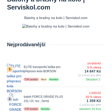
Serviskol.com
Batohy a brašny na kolo | Serviskol.com
Nejprodávanější
15 600 Kč
ELITE transportní taška pro
5 % sleva
1.
14 847 Kč
přepravu kola BORSON
12 270 Kč bez DPH
Skladem 3
TOP produkt
Akce
Novinka
1 599 Kč
batoh FORCE GRADE PLUS
15 % sleva
2.
1 359 Kč
22L+2L rez., černý
1 123 Kč bez DPH
skladem 10 Kus
TOP produkt
Novinka