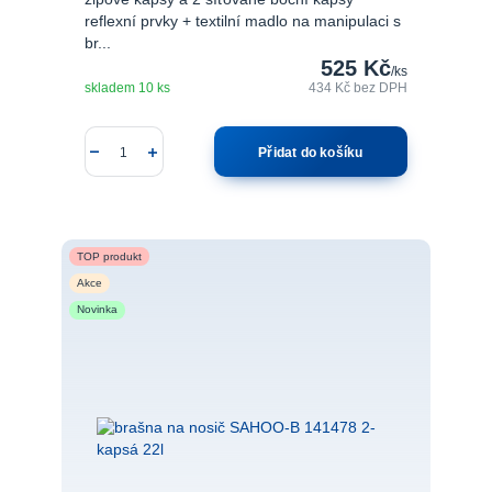
reflexní prvky + textilní madlo na manipulaci s
br...
525 Kč
/
ks
skladem 10 ks
434 Kč
bez DPH
Přidat do košíku
TOP produkt
Akce
Novinka