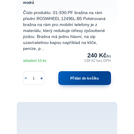
modrá
Číslo produktu: 01-930-PF brašna na rám
přední ROSWHEEL 12496L-B5 Polstrovaná
brašna na rám pro mobilní telefony je z
materiálu, který redukuje otřesy způsobené
jízdou. Brašna má jednu hlavní, na zip
uzavíratelnou kapsu například na klíče,
peníze, p...
240 Kč
/
ks
skladem 10 ks
198 Kč
bez DPH
Přidat do košíku