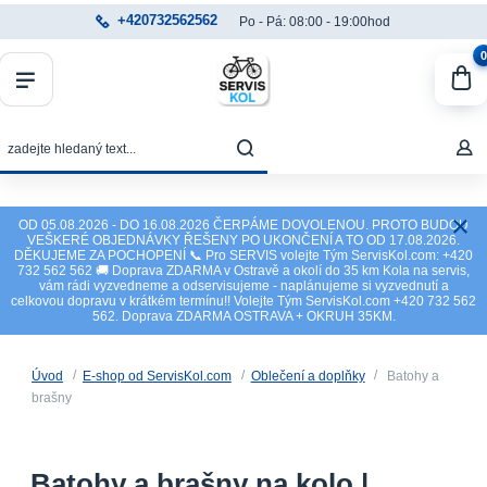
+420732562562
Po - Pá: 08:00 - 19:00hod
0
OD 05.08.2026 - DO 16.08.2026 ČERPÁME DOVOLENOU. PROTO BUDOU
VEŠKERÉ OBJEDNÁVKY ŘEŠENY PO UKONČENÍ A TO OD 17.08.2026.
DĚKUJEME ZA POCHOPENÍ 📞 Pro SERVIS volejte Tým ServisKol.com: +420
732 562 562 🚚 Doprava ZDARMA v Ostravě a okolí do 35 km Kola na servis,
vám rádi vyzvedneme a odservisujeme - naplánujeme si vyzvednutí a
celkovou dopravu v krátkém termínu!! Volejte Tým ServisKol.com +420 732 562
562. Doprava ZDARMA OSTRAVA + OKRUH 35KM.
Úvod
E-shop od ServisKol.com
Oblečení a doplňky
Batohy a
brašny
Batohy a brašny na kolo |