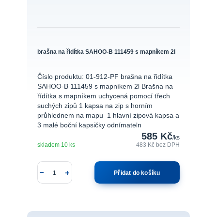
brašna na řidítka SAHOO-B 111459 s mapníkem 2l
Číslo produktu: 01-912-PF brašna na řidítka
SAHOO-B 111459 s mapníkem 2l Brašna na
řídítka s mapníkem uchycená pomocí třech
suchých zipů 1 kapsa na zip s horním
průhlednem na mapu 1 hlavní zipová kapsa a
3 malé boční kapsičky odnímateln
585 Kč
/
ks
skladem 10 ks
483 Kč
bez DPH
Přidat do košíku