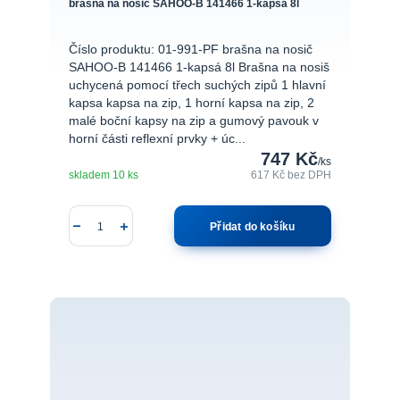
brašna na nosič SAHOO-B 141466 1-kapsá 8l
Číslo produktu: 01-991-PF brašna na nosič
SAHOO-B 141466 1-kapsá 8l Brašna na nosiš
uchycená pomocí třech suchých zipů 1 hlavní
kapsa kapsa na zip, 1 horní kapsa na zip, 2
malé boční kapsy na zip a gumový pavouk v
horní části reflexní prvky + úc...
747 Kč
/
ks
skladem 10 ks
617 Kč
bez DPH
Přidat do košíku