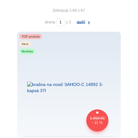
Zobrazuji 1-60 z 67
strana
z 2
další
TOP produkt
Akce
Novinka
1 050 Kč
- 11 %