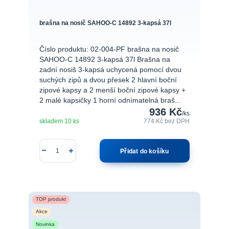
brašna na nosič SAHOO-C 14892 3-kapsá 37l
Číslo produktu: 02-004-PF brašna na nosič
SAHOO-C 14892 3-kapsá 37l Brašna na
zadní nosiš 3-kapsá uchycená pomocí dvou
suchých zipů a dvou přesek 2 hlavní boční
zipové kapsy a 2 menší boční zipové kapsy +
2 malé kapsičky 1 horní odnímatelná braš...
936 Kč
/
ks
skladem 10 ks
774 Kč
bez DPH
Přidat do košíku
TOP produkt
Akce
Novinka