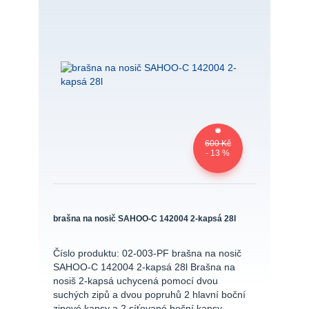
600 Kč
- 13 %
brašna na nosič SAHOO-C 142004 2-kapsá 28l
Číslo produktu: 02-003-PF brašna na nosič
SAHOO-C 142004 2-kapsá 28l Brašna na
nosiš 2-kapsá uchycená pomocí dvou
suchých zipů a dvou popruhů 2 hlavní boční
zipové kapsy a 2 síťované boční kapsy