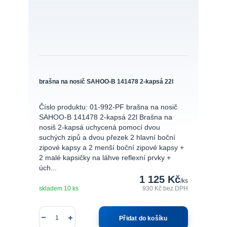
brašna na nosič SAHOO-B 141478 2-kapsá 22l
Číslo produktu: 01-992-PF brašna na nosič
SAHOO-B 141478 2-kapsá 22l Brašna na
nosiš 2-kapsá uchycená pomocí dvou
suchých zipů a dvou přezek 2 hlavní boční
zipové kapsy a 2 menší boční zipové kapsy +
2 malé kapsičky na láhve reflexní prvky +
úch...
1 125 Kč
/
ks
skladem 10 ks
930 Kč
bez DPH
Přidat do košíku