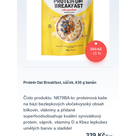
399 Kč
- 15 %
Protein Oat Breakfast, sáček, 630 g banán
Číslo produktu: N879BA-kc proteinová kaše
na bázi bezlepkových vločekvysoký obsah
bílkovin, vlákniny a přidané
superfoodsobsahuje kvalitní syrovátkový
protein, vápník, vitaminy D a Kbez lepkubez
umělých barviv a sladidel
339 Kč
/
Kus