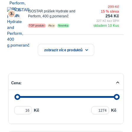
299 Kč
ISOSTAR prášek Hydrate and
15 % sleva
3.
254 Kč
Perform, 400 g,pomeranč
227 Kč bez DPH
skladem 10 Kus
TOP produkt
Akce
Novinka
zobrazit více produktů
Cena:
Kč
Kč