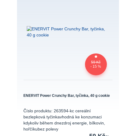
59 Kč
- 15 %
ENERVIT Power Crunchy Bar, tyčinka, 40 g cookie
Číslo produktu: 263594-kc cereální
bezlepková tyčinkavhodná ke konzumaci
kdykoliv během dnezdroj energie, bílkovin,
hořčíkubez polevy
50 Kč