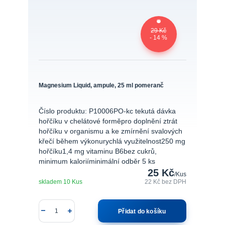
29 Kč
- 14 %
Magnesium Liquid, ampule, 25 ml pomeranč
Číslo produktu: P10006PO-kc tekutá dávka
hořčíku v chelátové forměpro doplnění ztrát
hořčíku v organismu a ke zmírnění svalových
křečí během výkonurychlá využitelnost250 mg
hořčíku1,4 mg vitaminu B6bez cukrů,
minimum kaloriíminimální odběr 5 ks
25 Kč
/
Kus
skladem 10 Kus
22 Kč
bez DPH
Přidat do košíku