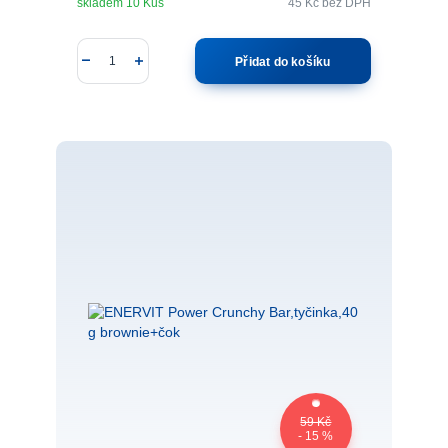
skladem 10 Kus
45 Kč
bez DPH
Přidat do košíku
59 Kč
- 15 %