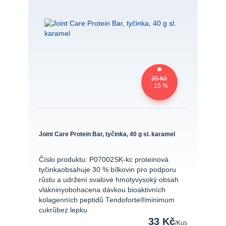
39 Kč
- 15 %
Joint Care Protein Bar, tyčinka, 40 g sl. karamel
Číslo produktu: P07002SK-kc proteinová
tyčinkaobsahuje 30 % bílkovin pro podporu
růstu a udržení svalové hmotyvysoký obsah
vlákninyobohacena dávkou bioaktivních
kolagenních peptidů Tendoforte®minimum
cukrůbez lepku
33 Kč
/
Kus