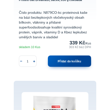
Číslo produktu: N879CO-kc proteinová kaše
na bázi bezlepkových vločekvysoký obsah
bílkovin, vlákniny a přidané
superfoodsobsahuje kvalitní syrovátkový
protein, vápník, vitaminy D a Kbez lepkubez
umělých barviv a sladidel
339 Kč
/
Kus
skladem 10 Kus
303 Kč
bez DPH
Přidat do košíku