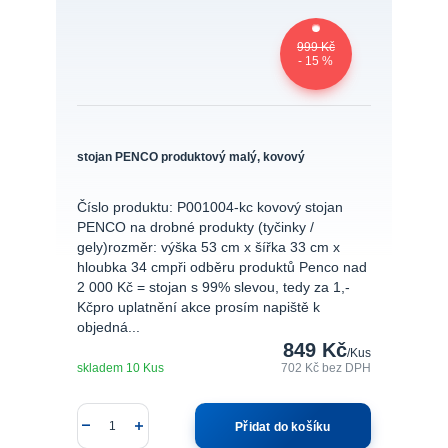
999 Kč
- 15 %
stojan PENCO produktový malý, kovový
Číslo produktu: P001004-kc kovový stojan
PENCO na drobné produkty (tyčinky /
gely)rozměr: výška 53 cm x šířka 33 cm x
hloubka 34 cmpři odběru produktů Penco nad
2 000 Kč = stojan s 99% slevou, tedy za 1,-
Kčpro uplatnění akce prosím napiště k
objedná...
849 Kč
/
Kus
skladem 10 Kus
702 Kč
bez DPH
Přidat do košíku