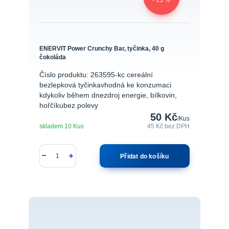
ENERVIT Power Crunchy Bar, tyčinka, 40 g
čokoláda
Číslo produktu: 263595-kc cereální
bezlepková tyčinkavhodná ke konzumaci
kdykoliv během dnezdroj energie, bílkovin,
hořčíkubez polevy
50 Kč
/
Kus
skladem 10 Kus
45 Kč
bez DPH
Přidat do košíku