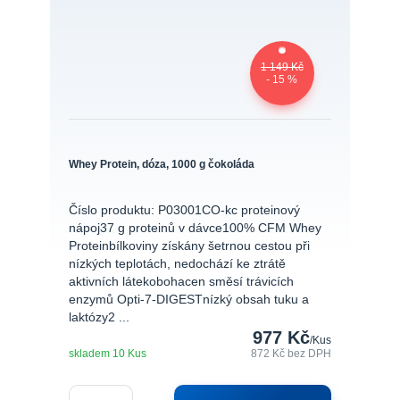
1 149 Kč
- 15 %
Whey Protein, dóza, 1000 g čokoláda
Číslo produktu: P03001CO-kc proteinový
nápoj37 g proteinů v dávce100% CFM Whey
Proteinbílkoviny získány šetrnou cestou při
nízkých teplotách, nedochází ke ztrátě
aktivních látekobohacen směsí trávicích
enzymů Opti-7-DIGESTnízký obsah tuku a
laktózy2 ...
977 Kč
/
Kus
skladem 10 Kus
872 Kč
bez DPH