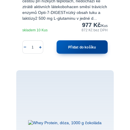
cestou při nízkých teplotách, nedochází ke
ztrátě aktivních látekobohacen směsí trávicích
enzymů Opti-7-DIGESTnízký obsah tuku a
laktózy2 500 mg L-glutaminu v jedné d...
977 Kč
/
Kus
skladem 10 Kus
872 Kč
bez DPH
Přidat do košíku