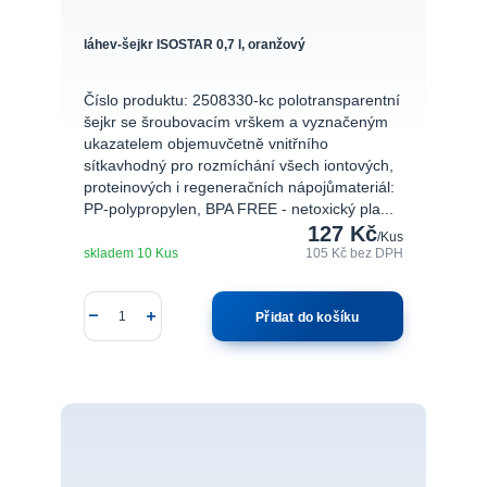
láhev-šejkr ISOSTAR 0,7 l, oranžový
Číslo produktu: 2508330-kc polotransparentní
šejkr se šroubovacím vrškem a vyznačeným
ukazatelem objemuvčetně vnitřního
sítkavhodný pro rozmíchání všech iontových,
proteinových i regeneračních nápojůmateriál:
PP-polypropylen, BPA FREE - netoxický pla...
127 Kč
/
Kus
skladem 10 Kus
105 Kč
bez DPH
Přidat do košíku