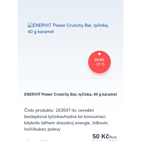
59 Kč
- 15 %
ENERVIT Power Crunchy Bar, tyčinka, 40 g karamel
Číslo produktu: 263597-kc cereální
bezlepková tyčinkavhodná ke konzumaci
kdykoliv během dnezdroj energie, bílkovin,
hořčíkubez polevy
50 Kč
/
Kus