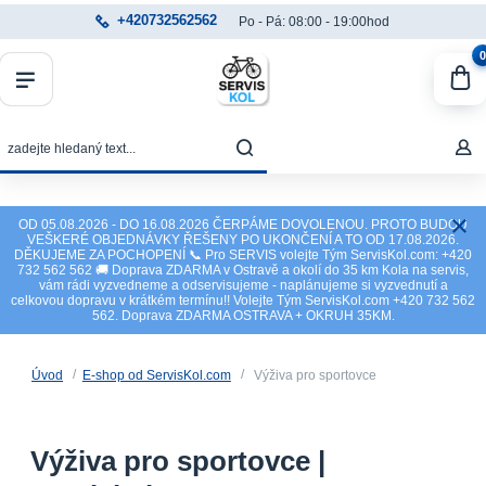
+420732562562
Po - Pá: 08:00 - 19:00hod
0
OD 05.08.2026 - DO 16.08.2026 ČERPÁME DOVOLENOU. PROTO BUDOU
VEŠKERÉ OBJEDNÁVKY ŘEŠENY PO UKONČENÍ A TO OD 17.08.2026.
DĚKUJEME ZA POCHOPENÍ 📞 Pro SERVIS volejte Tým ServisKol.com: +420
732 562 562 🚚 Doprava ZDARMA v Ostravě a okolí do 35 km Kola na servis,
vám rádi vyzvedneme a odservisujeme - naplánujeme si vyzvednutí a
celkovou dopravu v krátkém termínu!! Volejte Tým ServisKol.com +420 732 562
562. Doprava ZDARMA OSTRAVA + OKRUH 35KM.
Úvod
E-shop od ServisKol.com
Výživa pro sportovce
Výživa pro sportovce |