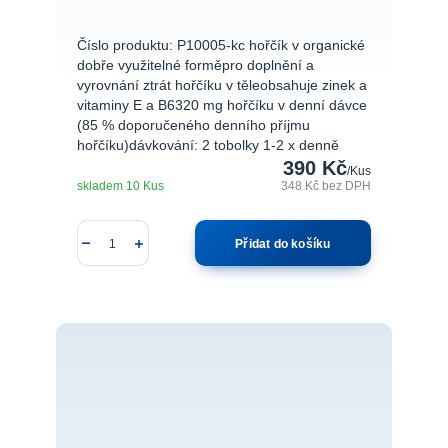
Číslo produktu: P10005-kc hořčík v organické
dobře využitelné forměpro doplnění a
vyrovnání ztrát hořčíku v těleobsahuje zinek a
vitaminy E a B6320 mg hořčíku v denní dávce
(85 % doporučeného denního příjmu
hořčíku)dávkování: 2 tobolky 1-2 x denně
390 Kč
/
Kus
skladem 10 Kus
348 Kč
bez DPH
Přidat do košíku