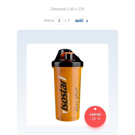
Zobrazuji 1-60 z 135
strana
z 3
další
149 Kč
- 15 %