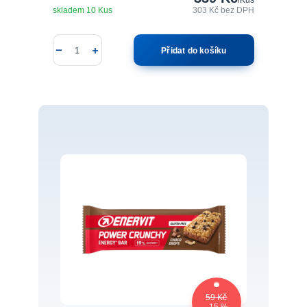
skladem 10 Kus
303 Kč
bez DPH
Přidat do košíku
59 Kč
- 15 %