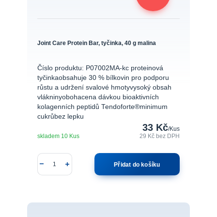
Joint Care Protein Bar, tyčinka, 40 g malina
Číslo produktu: P07002MA-kc proteinová
tyčinkaobsahuje 30 % bílkovin pro podporu
růstu a udržení svalové hmotyvysoký obsah
vlákninyobohacena dávkou bioaktivních
kolagenních peptidů Tendoforte®minimum
cukrůbez lepku
33 Kč
/
Kus
skladem 10 Kus
29 Kč
bez DPH
Přidat do košíku