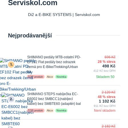
Serviskol.com
Di2 a E-BIKE SYSTEMS | Serviskol.com
Nejprodávanější
SHIMANO pedály MTB-ostatní PD-
696 Kč
28 % sleva
EF102 Flat pedály bez odrazek
1.
498 Kč
černá pro E-Bike/Trekking/Urban
412 Kč bez DPH
ba
Skladem 50
TOP produkt
Akce
Novinka
2 120 Kč
SHIMANO STEPS nabíječka EC-
48 % sleva
2.
E6002 bez SMBCC1(nabíjecí
1 102 Kč
kabel) bez SMBTE60 (adaptér) bal
911 Kč bez DPH
Není skladem
TOP produkt
Akce
Novinka
2 182 Kč