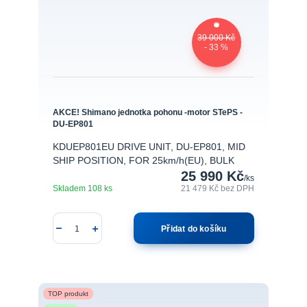
39 000 Kč
- 33 %
AKCE! Shimano jednotka pohonu -motor STePS -
DU-EP801
KDUEP801EU DRIVE UNIT, DU-EP801, MID
SHIP POSITION, FOR 25km/h(EU), BULK
25 990 Kč
/
ks
Skladem 108 ks
21 479 Kč
bez DPH
Přidat do košíku
TOP produkt