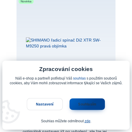
Novinka
Zpracování cookies
5 618 Kč
- 31 %
Náš e-shop a partneři potřebují Váš
souhlas
s použitím souborů
cookies, aby Vám mohli zobrazovat informace týkající se Vašich zájmů.
Nastavení
Souhlasím
SHIMANO řadicí spínač Di2 XTR SW-M9250 pravá
objímka
Číslo produktu: ISWM9250RA - PL Řadicí
Souhlas můžete odmítnout
zde
.
spínač XTR M9250 SHIMANO RAPID ES je
optimálně nastaven již po vybalení, ale lze jej