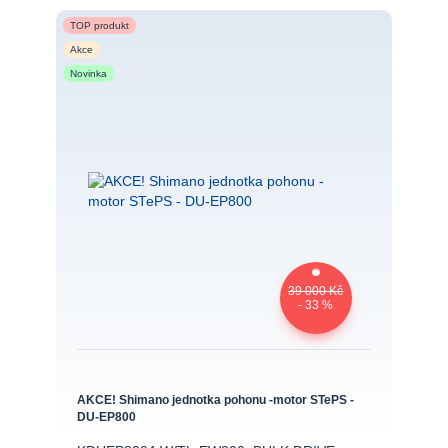
TOP produkt
Akce
Novinka
39 000 Kč
- 33 %
AKCE! Shimano jednotka pohonu -motor STePS -
DU-EP800