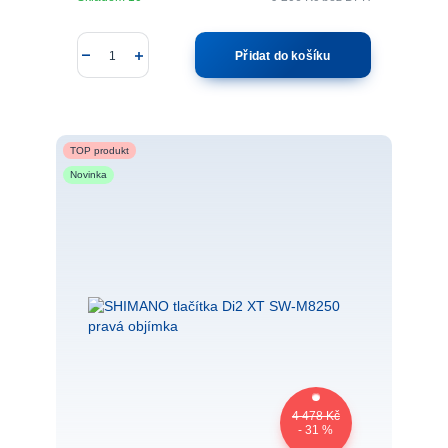
Přidat do košíku
TOP produkt
Novinka
4 478 Kč
- 31 %