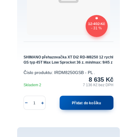
12 492 Kč
- 31 %
SHIMANO přehazovačka XT Di2 RD-M8250 12 rychl
GS typ 45T Max Low Sprocket 36 z. min/max: 9/45 z
Číslo produktu: IRDM8250GSB - PL .
8 635 Kč
Skladem 2
7 136 Kč
bez DPH
Přidat do košíku