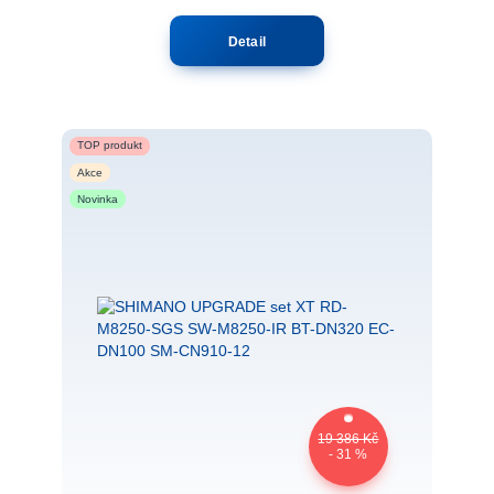
Detail
TOP produkt
Akce
Novinka
19 386 Kč
- 31 %