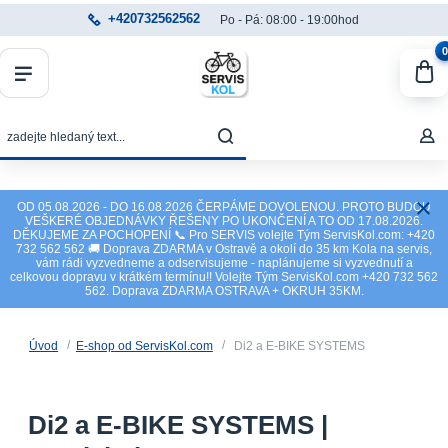
+420732562562
Po - Pá: 08:00 - 19:00hod
0
OD 05.08.2026 - DO 16.08.2026 ČERPÁME DOVOLENOU. PROTO BUDOU
VEŠKERÉ OBJEDNÁVKY ŘEŠENY PO UKONČENÍ A TO OD 17.08.2026.
DĚKUJEME ZA POCHOPENÍ 📞 Pro SERVIS volejte Tým ServisKol.com: +420
732 562 562 🚚 Doprava ZDARMA v Ostravě a okolí do 35 km Kola na servis,
vám rádi vyzvedneme a odservisujeme - naplánujeme si vyzvednutí a
celkovou dopravu v krátkém termínu!! Volejte Tým ServisKol.com +420 732 562
562. Doprava ZDARMA OSTRAVA + OKRUH 35KM.
Úvod
E-shop od ServisKol.com
Di2 a E-BIKE SYSTEMS
Di2 a E-BIKE SYSTEMS |