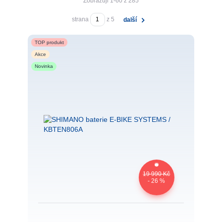
Zobrazuji 1-60 z 285
strana
z 5
další
TOP produkt
Akce
Novinka
19 990 Kč
- 26 %