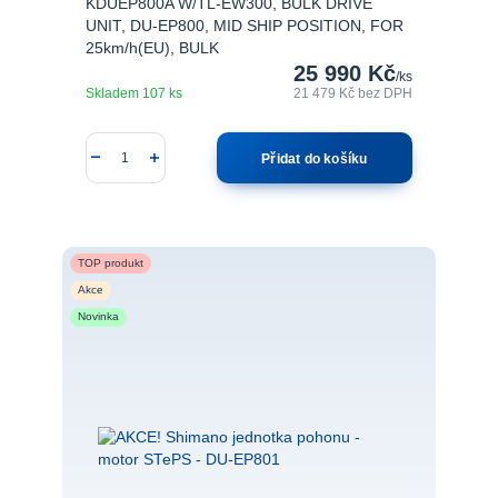
KDUEP800A W/TL-EW300, BULK DRIVE
UNIT, DU-EP800, MID SHIP POSITION, FOR
25km/h(EU), BULK
25 990 Kč
/
ks
Skladem 107 ks
21 479 Kč
bez DPH
Přidat do košíku
TOP produkt
Akce
Novinka