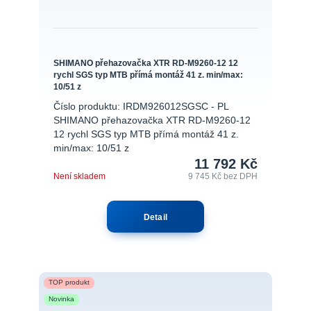
SHIMANO přehazovačka XTR RD-M9260-12 12
rychl SGS typ MTB přímá montáž 41 z. min/max:
10/51 z
Číslo produktu: IRDM926012SGSC - PL
SHIMANO přehazovačka XTR RD-M9260-12
12 rychl SGS typ MTB přímá montáž 41 z.
min/max: 10/51 z
11 792 Kč
Není skladem
9 745 Kč
bez DPH
Detail
TOP produkt
Novinka