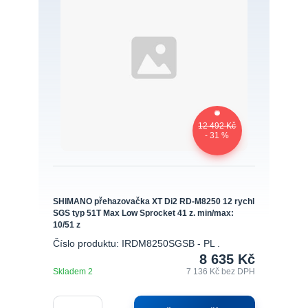
12 492 Kč
- 31 %
SHIMANO přehazovačka XT Di2 RD-M8250 12 rychl
SGS typ 51T Max Low Sprocket 41 z. min/max:
10/51 z
Číslo produktu: IRDM8250SGSB - PL .
8 635 Kč
Skladem 2
7 136 Kč
bez DPH