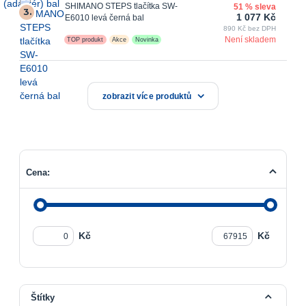
SHIMANO STEPS tlačítka SW-
51 % sleva
3.
1 077 Kč
E6010 levá černá bal
890 Kč bez DPH
Není skladem
TOP produkt
Akce
Novinka
zobrazit více produktů
Cena:
Kč
Kč
Štítky