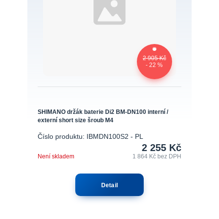
2 905 Kč
- 22 %
SHIMANO držák baterie Di2 BM-DN100 interní /
externí short size šroub M4
Číslo produktu: IBMDN100S2 - PL
2 255 Kč
Není skladem
1 864 Kč
bez DPH
Detail