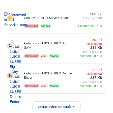
300 Kč
1.
Centrování kol od ServisKol.com
248 Kč bez DPH
Skladem 9997 ks
TOP produkt
Novinka
369 Kč
kartáč čisticí JUICE LUBES Big
15 % sleva
2.
314 Kč
Softy
260 Kč bez DPH
skladem 10 Kus
TOP produkt
Akce
Novinka
279 Kč
kartáč čisticí JUICE LUBES Double
15 % sleva
3.
237 Kč
Ender
196 Kč bez DPH
skladem 10 Kus
TOP produkt
Akce
Novinka
zobrazit více produktů