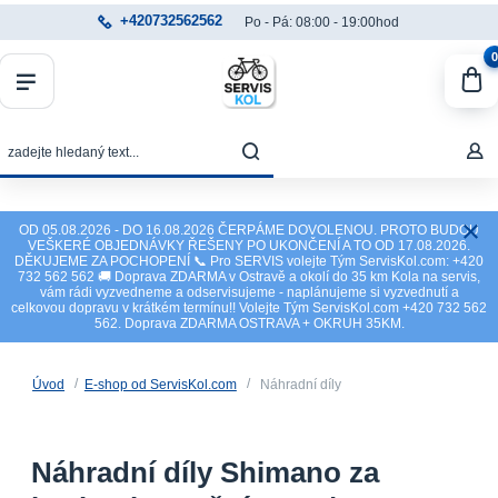
+420732562562
Po - Pá: 08:00 - 19:00hod
0
OD 05.08.2026 - DO 16.08.2026 ČERPÁME DOVOLENOU. PROTO BUDOU
VEŠKERÉ OBJEDNÁVKY ŘEŠENY PO UKONČENÍ A TO OD 17.08.2026.
DĚKUJEME ZA POCHOPENÍ 📞 Pro SERVIS volejte Tým ServisKol.com: +420
732 562 562 🚚 Doprava ZDARMA v Ostravě a okolí do 35 km Kola na servis,
vám rádi vyzvedneme a odservisujeme - naplánujeme si vyzvednutí a
celkovou dopravu v krátkém termínu!! Volejte Tým ServisKol.com +420 732 562
562. Doprava ZDARMA OSTRAVA + OKRUH 35KM.
Úvod
E-shop od ServisKol.com
Náhradní díly
Náhradní díly Shimano za