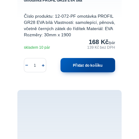
omotávka PROFIL GR28 EVA bílá
Číslo produktu: 12-072-PF omotávka PROFIL
GR28 EVA bílá Vlastnosti: samolepící, pěnová,
včetně černých zátek do řídítek Materiál: EVA
Rozměry: 30mm x 1900
168 Kč
/
pár
skladem 10 pár
139 Kč
bez DPH
Přidat do košíku