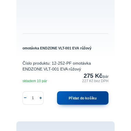
omotávka ENDZONE VLT-001 EVA růžový
Číslo produktu: 12-252-PF omotávka
ENDZONE VLT-001 EVA růžový
275 Kč
/
pár
skladem 10 pár
227 Kč
bez DPH
Přidat do košíku