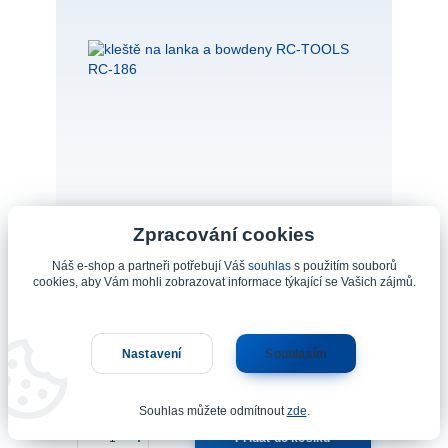
Zpracování cookies
Náš e-shop a partneři potřebují Váš
souhlas
s použitím souborů
kleště na lanka a bowdeny RC-TOOLS RC-186
cookies, aby Vám mohli zobrazovat informace týkající se Vašich zájmů.
Číslo produktu: 10-913-PF kleště na lanka a
bowdeny RC-TOOLS RC-186
Nastavení
Souhlasím
510 Kč
/
ks
skladem 10 ks
421 Kč
bez DPH
Souhlas můžete odmítnout
zde
.
Přidat do košíku