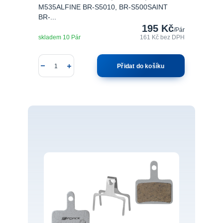
M535ALFINE BR-S5010, BR-S500SAINT
BR-...
195 Kč
/
Pár
skladem 10 Pár
161 Kč
bez DPH
Přidat do košíku