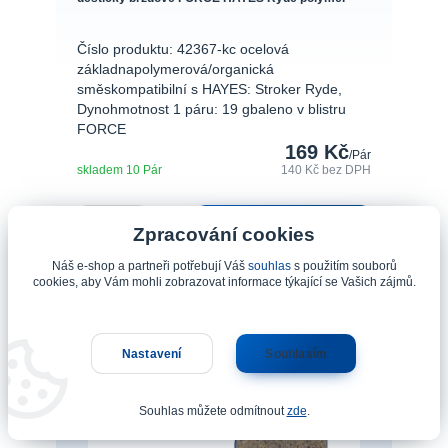
Číslo produktu: 42367-kc ocelová
základnapolymerová/organická
směskompatibilní s HAYES: Stroker Ryde,
Dynohmotnost 1 páru: 19 gbaleno v blistru
FORCE
169 Kč
/
Pár
skladem 10 Pár
140 Kč
bez DPH
Přidat do košíku
Zpracování cookies
Náš e-shop a partneři potřebují Váš
souhlas
s použitím souborů
cookies, aby Vám mohli zobrazovat informace týkající se Vašich zájmů.
Nastavení
Souhlasím
Souhlas můžete odmítnout
zde
.