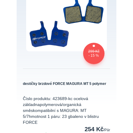
299 Kč
- 15 %
destičky brzdové FORCE MAGURA MT 5 polymer
Číslo produktu: 423689-kc ocelová
základnapolymerová/organická
směskompatibilní s MAGURA: MT
5/7hmotnost 1 páru: 23 gbaleno v blistru
FORCE
254 Kč
/
Pár