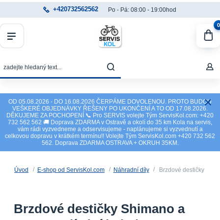
+420732562562
Po - Pá: 08:00 - 19:00hod
0
OD 05.08.2026 - DO 16.08.2026 ČERPÁME DOVOLENOU. PROTO BUDOU
VEŠKERÉ OBJEDNÁVKY ŘEŠENY PO UKONČENÍ A TO OD 17.08.2026.
DĚKUJEME ZA POCHOPENÍ 📞 Pro SERVIS volejte Tým ServisKol.com: +420
732 562 562 🚚 Doprava ZDARMA v Ostravě a okolí do 35 km Kola na servis,
vám rádi vyzvedneme a odservisujeme - naplánujeme si vyzvednutí a
celkovou dopravu v krátkém termínu!! Volejte Tým ServisKol.com +420 732 562
562. Doprava ZDARMA OSTRAVA + OKRUH 35KM.
Úvod
E-shop od ServisKol.com
Náhradní díly
Brzdové destičky
Brzdové destičky Shimano a