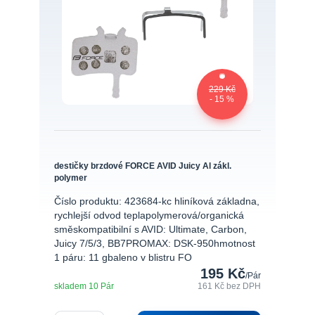
229 Kč
- 15 %
destičky brzdové FORCE AVID Juicy Al zákl.
polymer
Číslo produktu: 423684-kc hliníková základna,
rychlejší odvod teplapolymerová/organická
směskompatibilní s AVID: Ultimate, Carbon,
Juicy 7/5/3, BB7PROMAX: DSK-950hmotnost
1 páru: 11 gbaleno v blistru FO
195 Kč
/
Pár
skladem 10 Pár
161 Kč
bez DPH