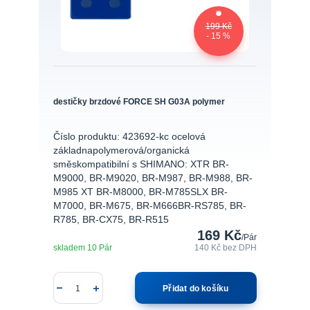
199 Kč
- 15 %
destičky brzdové FORCE SH G03A polymer
Číslo produktu: 423692-kc ocelová
základnapolymerová/organická
směskompatibilní s SHIMANO: XTR BR-
M9000, BR-M9020, BR-M987, BR-M988, BR-
M985 XT BR-M8000, BR-M785SLX BR-
M7000, BR-M675, BR-M666BR-RS785, BR-
R785, BR-CX75, BR-R515
169 Kč
/
Pár
skladem 10 Pár
140 Kč
bez DPH
Přidat do košíku