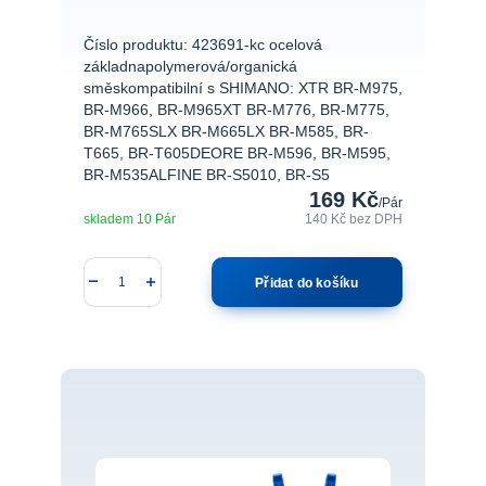
Číslo produktu: 423691-kc ocelová
základnapolymerová/organická
směskompatibilní s SHIMANO: XTR BR-M975,
BR-M966, BR-M965XT BR-M776, BR-M775,
BR-M765SLX BR-M665LX BR-M585, BR-
T665, BR-T605DEORE BR-M596, BR-M595,
BR-M535ALFINE BR-S5010, BR-S5
169 Kč
/
Pár
skladem 10 Pár
140 Kč
bez DPH
Přidat do košíku