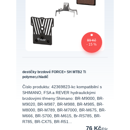
89 Kč
- 15 %
destičky brzdové FORCE+ SH MTB2 Ti
polymer,chladič
Číslo produktu: 42369823-kc kompatibilní s
SHIMANO, FSA a REVER hydraulickými
brzdovými třmeny:Shimano: BR-M9000, BR-
M9020, BR-M987, BR-M988, BR-M985, BR-
M8000, BR-M789, BR-M7000, BR-M675, BR-
M666, BR-S700, BR-M615, Br-RS785, BR-
R785, BR-CX75, BR-R51...
76 Kč
/
Pár