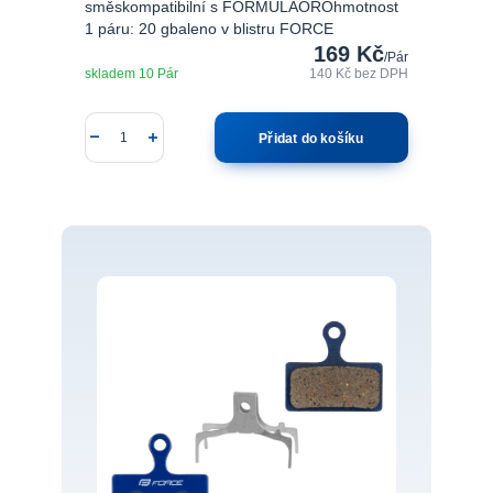
směskompatibilní s FORMULAOROhmotnost
1 páru: 20 gbaleno v blistru FORCE
169 Kč
/
Pár
skladem 10 Pár
140 Kč
bez DPH
Přidat do košíku