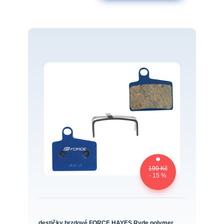
199 Kč
- 15 %
destičky brzdové FORCE HAYES Ryde polymer