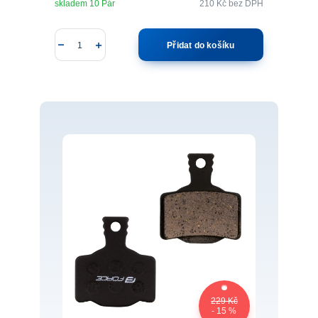
skladem 10 Pár
210 Kč
bez DPH
Přidat do košíku
229 Kč
- 15 %