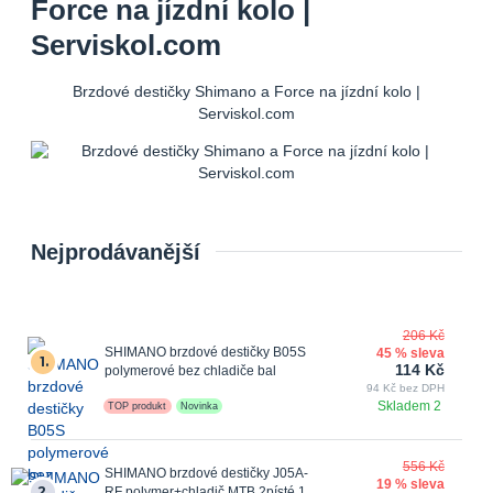
Force na jízdní kolo |
Serviskol.com
Brzdové destičky Shimano a Force na jízdní kolo |
Serviskol.com
Nejprodávanější
206 Kč
SHIMANO brzdové destičky B05S
45 % sleva
1.
114 Kč
polymerové bez chladiče bal
94 Kč bez DPH
Skladem 2
TOP produkt
Novinka
556 Kč
SHIMANO brzdové destičky J05A-
19 % sleva
2.
RF polymer+chladič MTB 2písté 1