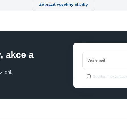
Zobrazit všechny články
, akce a
4 dní.
Souhlasím se
zpracov