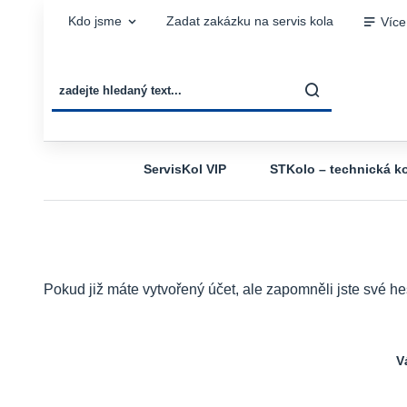
Kdo jsme
Zadat zakázku na servis kola
Více
ServisKol VIP
STKolo – technická ko
Pokud již máte vytvořený účet, ale zapomněli jste své he
V