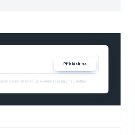
Přihlásit se
áním osobních údajů
za účelem rozesílky newsletteru.