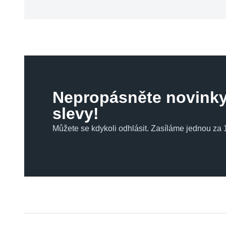
Nepropásněte novinky
slevy!
Můžete se kdykoli odhlásit. Zasíláme jednou za 1