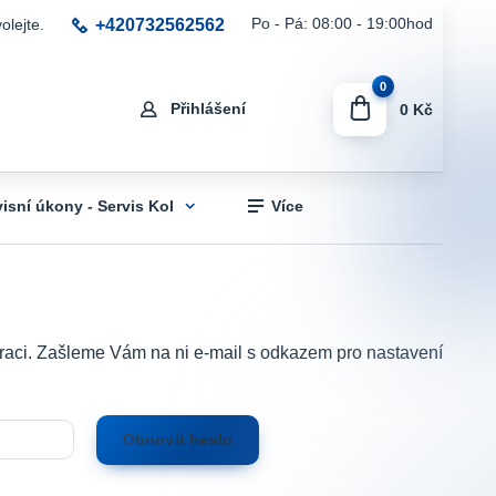
+420732562562
Po - Pá: 08:00 - 19:00hod
olejte.
0
Přihlášení
0 Kč
visní úkony - Servis Kol
Více
istraci. Zašleme Vám na ni e-mail s odkazem pro nastavení
Obnovit heslo