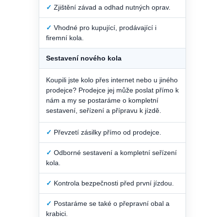
✓
Zjištění závad a odhad nutných oprav.
✓
Vhodné pro kupující, prodávající i
firemní kola.
Sestavení nového kola
Koupili jste kolo přes internet nebo u jiného
prodejce? Prodejce jej může poslat přímo k
nám a my se postaráme o kompletní
sestavení, seřízení a přípravu k jízdě.
✓
Převzetí zásilky přímo od prodejce.
✓
Odborné sestavení a kompletní seřízení
kola.
✓
Kontrola bezpečnosti před první jízdou.
✓
Postaráme se také o přepravní obal a
krabici.