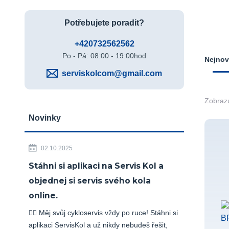
Potřebujete poradit?
+420732562562
Po - Pá: 08:00 - 19:00hod
Nejnov
serviskolcom@gmail.com
Zobrazu
Novinky
02.10.2025
Stáhni si aplikaci na Servis Kol a
objednej si servis svého kola
online.
🚴‍♂️ Měj svůj cykloservis vždy po ruce! Stáhni si
aplikaci ServisKol a už nikdy nebudeš řešit,