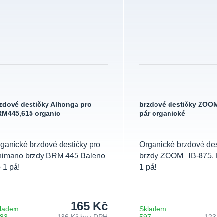
zdové destičky Alhonga pro
brzdové destičky ZOO
M445,615 organic
pár organické
ganické brzdové destičky pro
Organické brzdové des
himano brzdy BRM 445 Baleno
brzdy ZOOM HB-875. 
 1 pá!
1 pá!
165 Kč
ladem
Skladem
483
136 Kč
bez DPH
597
123