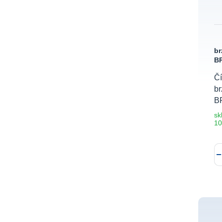
br
BR
Čí
b
B
sk
10