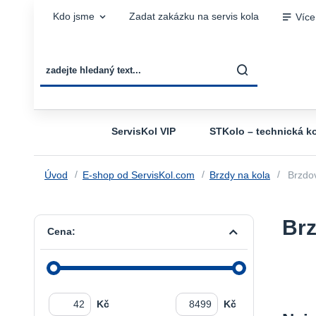
Kdo jsme
Zadat zakázku na servis kola
Více
ServisKol VIP
STKolo – technická ko
Úvod
E-shop od ServisKol.com
Brzdy na kola
Brzdov
Brz
Cena:
Kč
Kč