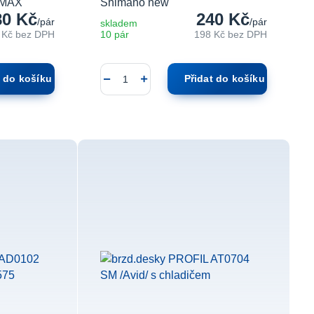
OMAX
Shimano new
80 Kč
240 Kč
/
pár
/
pár
skladem
 Kč
bez DPH
10 pár
198 Kč
bez DPH
t do košíku
Přidat do košíku