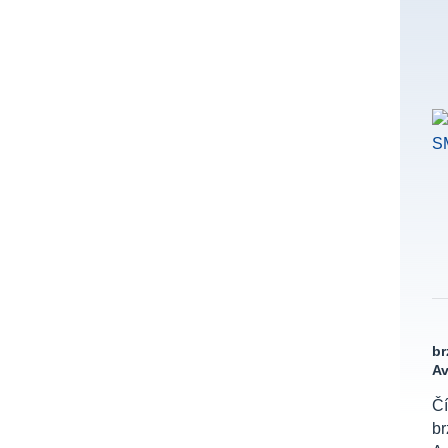
br
A
Čí
b