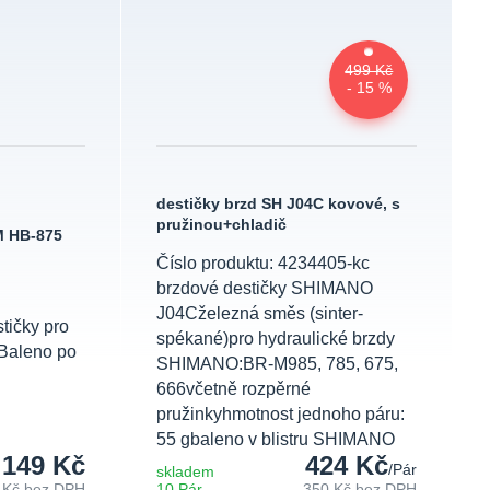
499 Kč
- 15 %
destičky brzd SH J04C kovové, s
pružinou+chladič
M HB-875
Číslo produktu: 4234405-kc
brzdové destičky SHIMANO
J04Cželezná směs (sinter-
tičky pro
spékané)pro hydraulické brzdy
Baleno po
SHIMANO:BR-M985, 785, 675,
666včetně rozpěrné
pružinkyhmotnost jednoho páru:
55 gbaleno v blistru SHIMANO
149 Kč
424 Kč
/
Pár
skladem
 Kč
bez DPH
10 Pár
350 Kč
bez DPH