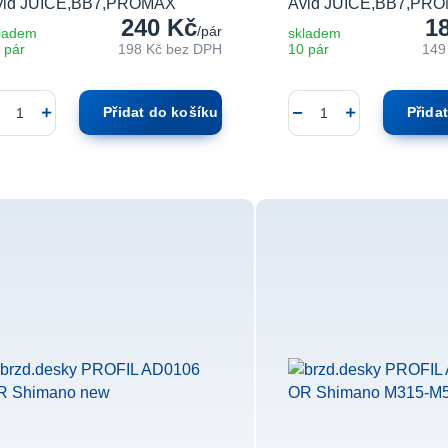
vid JUICE,BB7,PROMAX
Avid JUICE,BB7,PR
240 Kč
1
/
pár
ladem
skladem
 pár
198 Kč
bez DPH
10 pár
149
Přidat do košíku
Přida