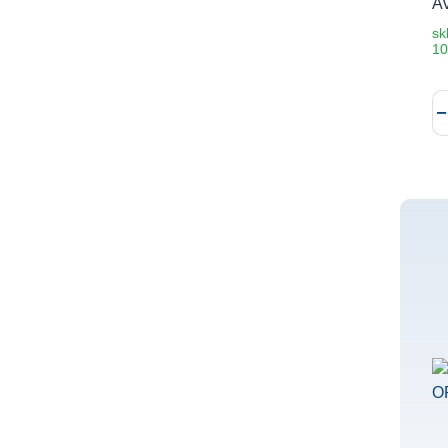
A
sk
10