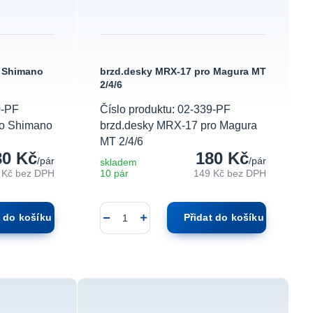
o Shimano
brzd.desky MRX-17 pro Magura MT
2/4/6
0-PF
Číslo produktu: 02-339-PF
ro Shimano
brzd.desky MRX-17 pro Magura
MT 2/4/6
80 Kč
180 Kč
/
pár
/
pár
skladem
 Kč
bez DPH
10 pár
149 Kč
bez DPH
t do košíku
Přidat do košíku