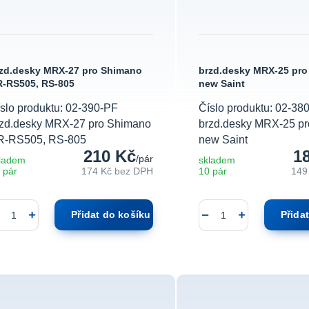
zd.desky MRX-27 pro Shimano
brzd.desky MRX-25 pr
-RS505, RS-805
new Saint
slo produktu: 02-390-PF
Číslo produktu: 02-38
rzd.desky MRX-27 pro Shimano
brzd.desky MRX-25 p
R-RS505, RS-805
new Saint
210 Kč
1
/
pár
ladem
skladem
 pár
174 Kč
bez DPH
10 pár
149
Přidat do košíku
Přida