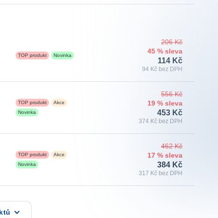
206 Kč
45 % sleva
TOP produkt
Novinka
114 Kč
94 Kč bez DPH
556 Kč
TOP produkt
Akce
19 % sleva
453 Kč
Novinka
374 Kč bez DPH
462 Kč
TOP produkt
Akce
17 % sleva
384 Kč
Novinka
317 Kč bez DPH
ktů