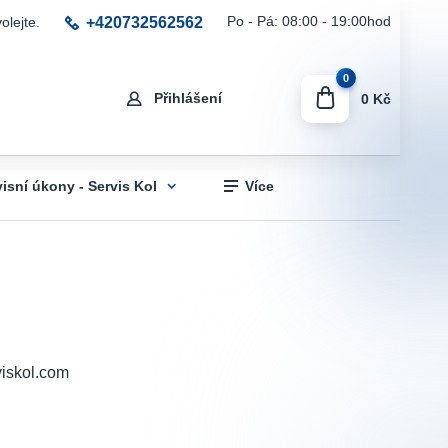
+420732562562
Po - Pá: 08:00 - 19:00hod
olejte.
0
Přihlášení
0 Kč
visní úkony - Servis Kol
Více
viskol.com