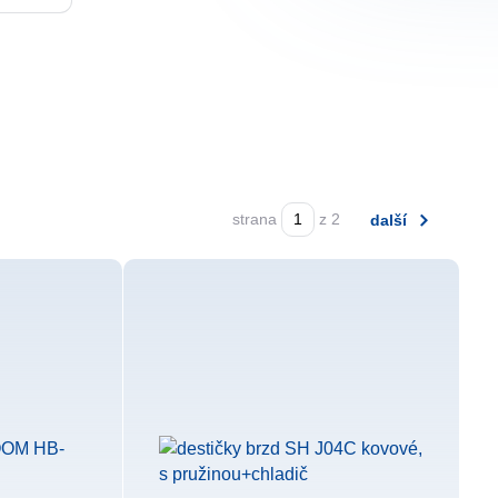
strana
z 2
další