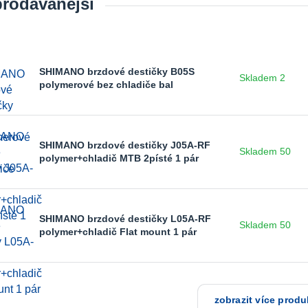
prodávanější
SHIMANO brzdové destičky B05S
Skladem 2
polymerové bez chladiče bal
SHIMANO brzdové destičky J05A-RF
Skladem 50
polymer+chladič MTB 2písté 1 pár
SHIMANO brzdové destičky L05A-RF
Skladem 50
polymer+chladič Flat mount 1 pár
zobrazit více produ