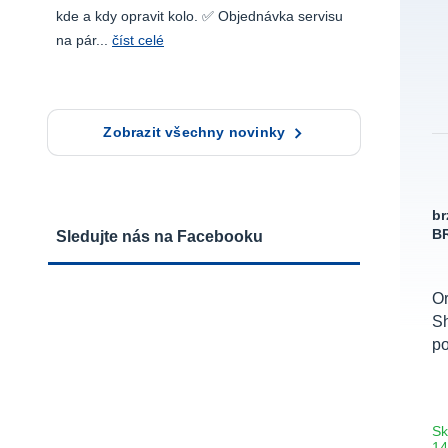
kde a kdy opravit kolo. ✅ Objednávka servisu
na pár...
číst celé
Zobrazit všechny novinky
br
BR
Sledujte nás na Facebooku
Or
S
po
Sk
1