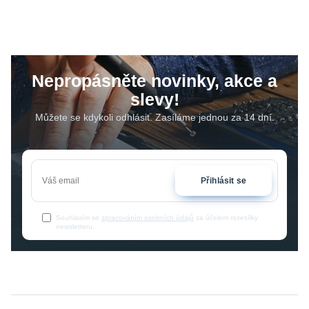
Nepropásněte novinky, akce a
slevy!
Můžete se kdykoli odhlásit. Zasíláme jednou za 14 dní.
Přihlásit se
Souhlasím se
zpracováním osobních údajů
za účelem rozesílky
newsletteru.