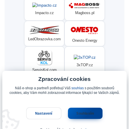
Magboss.pl
Impacto.cz
LedObrazovka.com
Onesto Energy
3xTOP.cz
ServisKol.com
Zpracování cookies
Náš e-shop a partneři potřebují Váš
souhlas
s použitím souborů
Condat
Ninex.cz
cookies, aby Vám mohli zobrazovat informace týkající se Vašich zájmů.
Nastavení
Souhlasím
Upravit sběr cookies.