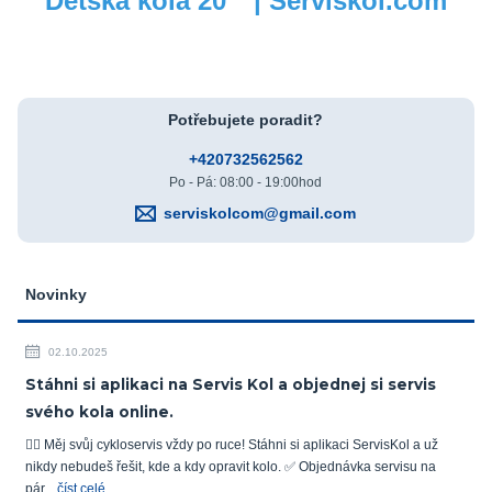
Dětská kola 20 " | Serviskol.com
Potřebujete poradit?
+420732562562
Po - Pá: 08:00 - 19:00hod
serviskolcom@gmail.com
Novinky
02.10.2025
Stáhni si aplikaci na Servis Kol a objednej si servis
svého kola online.
🚴‍♂️ Měj svůj cykloservis vždy po ruce! Stáhni si aplikaci ServisKol a už
nikdy nebudeš řešit, kde a kdy opravit kolo. ✅ Objednávka servisu na
pár...
číst celé