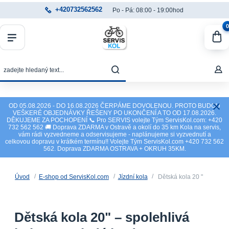
+420732562562
Po - Pá: 08:00 - 19:00hod
0
OD 05.08.2026 - DO 16.08.2026 ČERPÁME DOVOLENOU. PROTO BUDOU
VEŠKERÉ OBJEDNÁVKY ŘEŠENY PO UKONČENÍ A TO OD 17.08.2026.
DĚKUJEME ZA POCHOPENÍ 📞 Pro SERVIS volejte Tým ServisKol.com: +420
732 562 562 🚚 Doprava ZDARMA v Ostravě a okolí do 35 km Kola na servis,
vám rádi vyzvedneme a odservisujeme - naplánujeme si vyzvednutí a
celkovou dopravu v krátkém termínu!! Volejte Tým ServisKol.com +420 732 562
562. Doprava ZDARMA OSTRAVA + OKRUH 35KM.
Úvod
E-shop od ServisKol.com
Jízdní kola
Dětská kola 20 "
Dětská kola 20" – spolehlivá