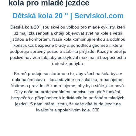
kola pro mladé jezdce
Dětská kola 20 " | Serviskol.com
Dětská kola 20" jsou skvělou volbou pro mladé cyklisty, kteří
už mají zkušenosti a chtějí objevovat svět na kole s větší
jistotou a komfortem. Naše kola kombinují lehkou a odolnou
konstrukci, bezpečné brzdy a pohodlnou geometrii, která
podporuje správný posed a stabilitu při jízdě. Každý model je
pečlivě navržen tak, aby poskytoval maximální bezpečnost a
radost z pohybu.
Kromě prodeje se staráme o to, aby všechna kola byla v
dokonalém stavu – kola stavíme na zakázku, repasujeme,
čistíme a pravidelně kontrolujeme, aby byla stále jako nová.
Díky našemu profesionálnímu servisu jsou plně funkční,
bezpečná a přizpůsobená individuálním potřebám mladých
jezdců. S námi máte jistotu, že vaše dítě bude jezdit na
kvalitním a spolehlivém kole. 🚴‍♂️✨