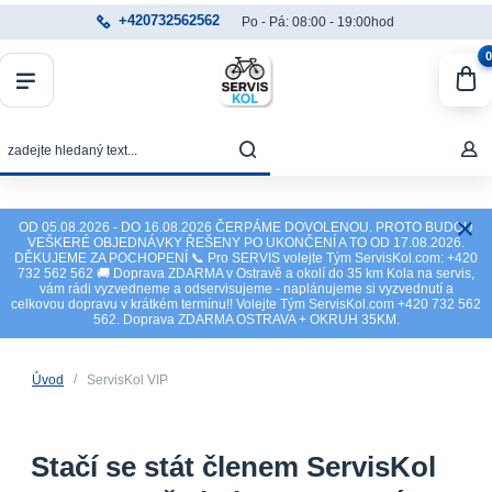
+420732562562
Po - Pá: 08:00 - 19:00hod
0
OD 05.08.2026 - DO 16.08.2026 ČERPÁME DOVOLENOU. PROTO BUDOU
VEŠKERÉ OBJEDNÁVKY ŘEŠENY PO UKONČENÍ A TO OD 17.08.2026.
DĚKUJEME ZA POCHOPENÍ 📞 Pro SERVIS volejte Tým ServisKol.com: +420
732 562 562 🚚 Doprava ZDARMA v Ostravě a okolí do 35 km Kola na servis,
vám rádi vyzvedneme a odservisujeme - naplánujeme si vyzvednutí a
celkovou dopravu v krátkém termínu!! Volejte Tým ServisKol.com +420 732 562
562. Doprava ZDARMA OSTRAVA + OKRUH 35KM.
Úvod
ServisKol VIP
Stačí se stát členem ServisKol