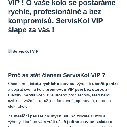
VIP ! O vaše kolo se postaráme
rychle, profesionálně a bez
kompromisů. ServisKol VIP
šlape za vás !
Proč se stát členem
ServisKol VIP
?
Chcete mít
jistotu rychlého servisu
, výrazně
ušetřit peníze
a dopřát svému kolu
prémiovou VIP péči bez starostí
?
Členství
ServisKol VIP
je určeno pro všechny, kteří berou
své kolo vážně – ať už jezdíte denně, sportovně, nebo na
elektrokole.
Za
měsíční paušál pouhých 300 Kč
získáte služby a
výhody, které se vám vrátí už při
jediné servisní zakázce
.