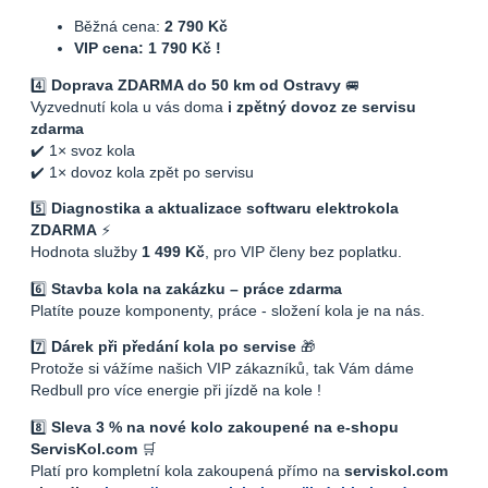
Běžná cena:
2 790 Kč
VIP cena: 1 790 Kč !
4️⃣
Doprava ZDARMA do 50 km od Ostravy
🚐
Vyzvednutí kola u vás doma
i zpětný dovoz ze servisu
zdarma
✔️ 1× svoz kola
✔️ 1× dovoz kola zpět po servisu
5️⃣
Diagnostika a aktualizace softwaru elektrokola
ZDARMA
⚡
Hodnota služby
1 499 Kč
, pro VIP členy bez poplatku.
6️⃣
Stavba kola na zakázku – práce zdarma
Platíte pouze komponenty, práce - složení kola je na nás.
7️⃣
Dárek při předání kola po servise
🎁
Protože si vážíme našich VIP zákazníků, tak Vám dáme
Redbull pro více energie při jízdě na kole !
8️⃣
Sleva 3 % na nové kolo zakoupené na e-shopu
ServisKol.com
🛒
Platí pro kompletní kola zakoupená přímo na
serviskol.com