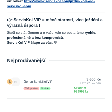
viz odkaz
https://www.serviskol.com/jizdni-kola-od-
serviskol-com
👉 ServisKol VIP = méně starostí, více ježdění a
výrazná úspora !
Stačí se stát členem a o vaše kolo se postaráme
rychle,
profesionálně a bez kompromisů
.
ServisKol VIP šlape za vás.
💙
Nejprodávanější
3 600 Kč
1.
členen ServisKol VIP
2 975 Kč bez DPH
Skladem
TOP produkt
Novinka
999999 ks