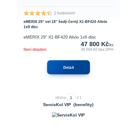
2 hodnocení
eMERIX 29" vel 18" šedý-černý X1-BF420 Alivio
1x9 disc
eMERIX 29" X1-BF420 Alivio 1x9 disc
47 800 Kč
/
ks
Není skladem
39 504 Kč
bez DPH
Detail
strana
z 1
ServisKol VIP (benefity)