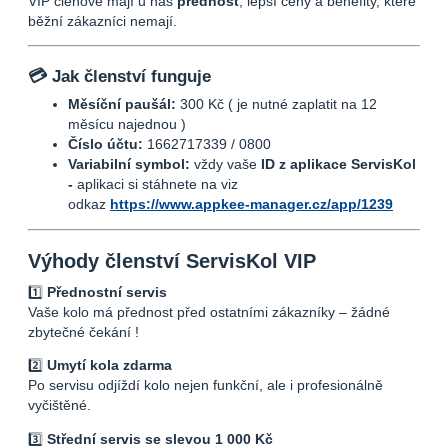
VIP členové mají u nás
přednost
, lepší ceny a benefity, které
běžní zákazníci nemají.
💳 Jak členství funguje
Měsíční paušál:
300 Kč ( je nutné zaplatit na 12
měsícu najednou )
Číslo účtu:
1662717339 / 0800
Variabilní symbol:
vždy vaše
ID z aplikace ServisKol
-
aplikaci si stáhnete na viz
odkaz
https://www.appkee-manager.cz/app/1239
Výhody členství
ServisKol VIP
1️⃣
Přednostní servis
Vaše kolo má přednost před ostatními zákazníky – žádné
zbytečné čekání !
2️⃣
Umytí kola zdarma
Po servisu odjíždí kolo nejen funkční, ale i profesionálně
vyčištěné.
3️⃣
Střední servis se slevou 1 000 Kč