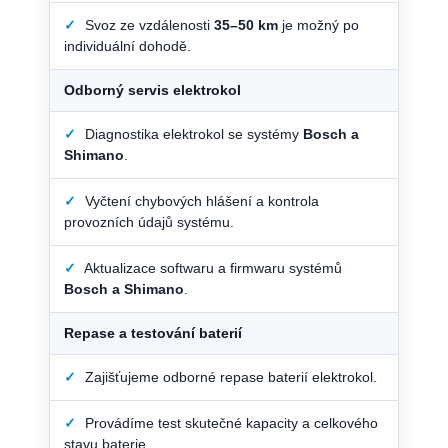
✓
Svoz ze vzdálenosti
35–50 km
je možný po
individuální dohodě.
Odborný servis elektrokol
✓
Diagnostika elektrokol se systémy
Bosch a
Shimano
.
✓
Vyčtení chybových hlášení a kontrola
provozních údajů systému.
✓
Aktualizace softwaru a firmwaru systémů
Bosch a Shimano
.
Repase a testování baterií
✓
Zajišťujeme odborné repase baterií elektrokol.
✓
Provádíme test skutečné kapacity a celkového
stavu baterie.