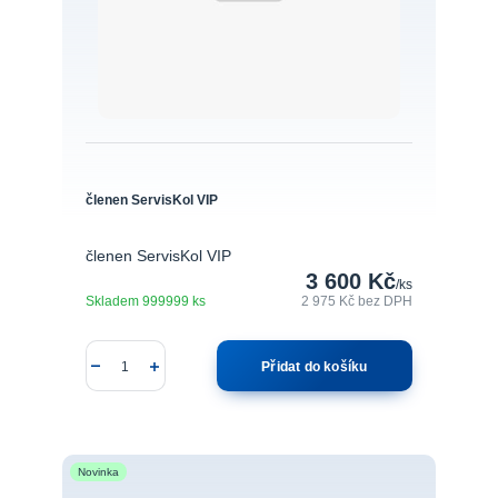
členen ServisKol VIP
členen ServisKol VIP
3 600 Kč
/
ks
Skladem 999999 ks
2 975 Kč
bez DPH
Přidat do košíku
Novinka