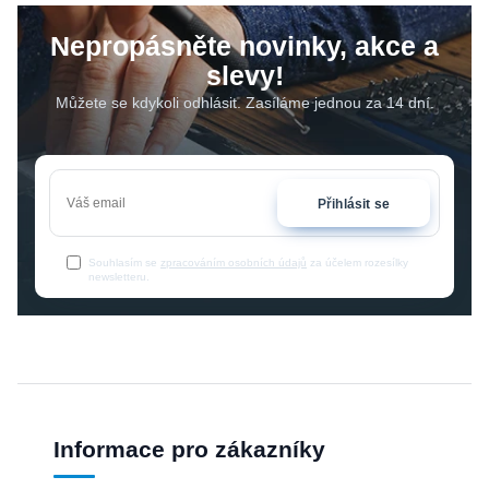
Nepropásněte novinky, akce a
slevy!
Můžete se kdykoli odhlásit. Zasíláme jednou za 14 dní.
Přihlásit se
Souhlasím se
zpracováním osobních údajů
za účelem rozesílky
newsletteru.
Informace pro zákazníky