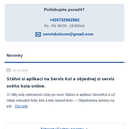
Potřebujete poradit?
+420732562562
Po - Pá: 08:00 - 19:00hod
serviskolcom@gmail.com
Novinky
02.10.2025
Stáhni si aplikaci na Servis Kol a objednej si servis
svého kola online.
🚴‍♂️ Měj svůj cykloservis vždy po ruce! Stáhni si aplikaci ServisKol a už
nikdy nebudeš řešit, kde a kdy opravit kolo. ✅ Objednávka servisu na
pár...
číst celé