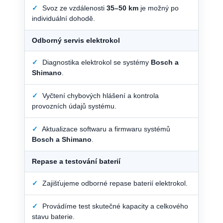
✓
Svoz ze vzdálenosti
35–50 km
je možný po
individuální dohodě.
Odborný servis elektrokol
✓
Diagnostika elektrokol se systémy
Bosch a
Shimano
.
✓
Vyčtení chybových hlášení a kontrola
provozních údajů systému.
✓
Aktualizace softwaru a firmwaru systémů
Bosch a Shimano
.
Repase a testování baterií
✓
Zajišťujeme odborné repase baterií elektrokol.
✓
Provádíme test skutečné kapacity a celkového
stavu baterie.