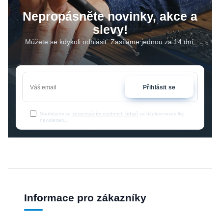
Nepropásněte novinky, akce a
slevy!
Můžete se kdykoli odhlásit. Zasíláme jednou za 14 dní.
Přihlásit se
Souhlasím se
zpracováním osobních údajů
za účelem rozesílky
newsletteru.
Informace pro zákazníky