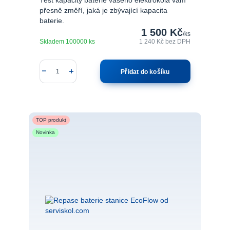
Test kapacity baterie vašeho elektrokola vám
přesně změří, jaká je zbývající kapacita
baterie.
1 500 Kč
/
ks
Skladem 100000 ks
1 240 Kč
bez DPH
Přidat do košíku
TOP produkt
Novinka