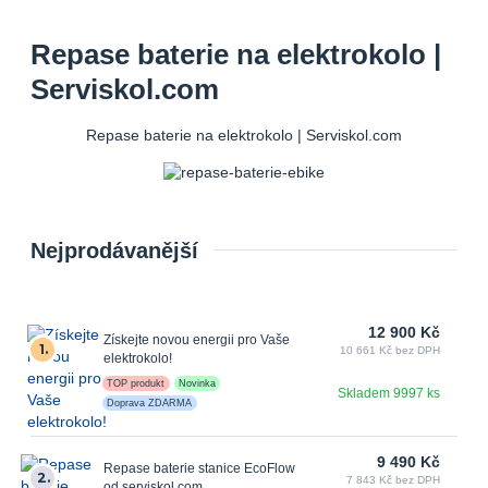
Repase baterie na elektrokolo |
Serviskol.com
Repase baterie na elektrokolo | Serviskol.com
Nejprodávanější
12 900 Kč
Získejte novou energii pro Vaše
1.
10 661 Kč bez DPH
elektrokolo!
TOP produkt
Novinka
Skladem 9997 ks
Doprava ZDARMA
9 490 Kč
Repase baterie stanice EcoFlow
2.
7 843 Kč bez DPH
od serviskol.com