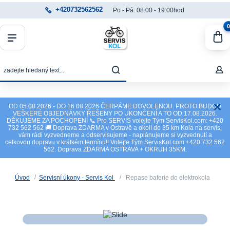
+420732562562
Po - Pá: 08:00 - 19:00hod
0
OD 05.08.2026 - DO 16.08.2026 ČERPÁME DOVOLENOU. PROTO BUDOU
VEŠKERÉ OBJEDNÁVKY ŘEŠENY PO UKONČENÍ A TO OD 17.08.2026.
DĚKUJEME ZA POCHOPENÍ 📞 Pro SERVIS volejte Tým ServisKol.com: +420
732 562 562 🚚 Doprava ZDARMA v Ostravě a okolí do 35 km Kola na servis,
vám rádi vyzvedneme a odservisujeme - naplánujeme si vyzvednutí a
celkovou dopravu v krátkém termínu!! Volejte Tým ServisKol.com +420 732 562
562. Doprava ZDARMA OSTRAVA + OKRUH 35KM.
Úvod
Servisní úkony - Servis Kol
Repase baterie do elektrokola