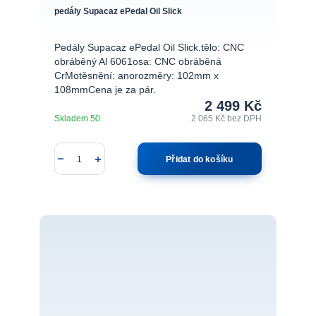
pedály Supacaz ePedal Oil Slick
Pedály Supacaz ePedal Oil Slick.tělo: CNC
obráběný Al 6061osa: CNC obráběná
CrMotěsnění: anorozměry: 102mm x
108mmCena je za pár.
2 499 Kč
Skladem 50
2 065 Kč
bez DPH
Přidat do košíku