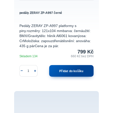
pedály ZERAY ZP-A997 černé
Pedály ZERAY ZP-A997 platformy s
piny.rozměry: 121x104 mmbarva: černáužití:
BMX/Gravitytělo: hliník Al6061 kovanýosa:
CrMoložiska: zapouzdřenátěsnění: anováha:
435 g párCena je za pár.
799 Kč
Skladem 134
660 Kč
bez DPH
Přidat do košíku