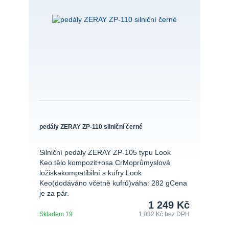
pedály ZERAY ZP-110 silniční černé
Silniční pedály ZERAY ZP-105 typu Look
Keo.tělo kompozit+osa CrMoprůmyslová
ložiskakompatibilní s kufry Look
Keo(dodáváno včetně kufrů)váha: 282 gCena
je za pár.
1 249 Kč
Skladem 19
1 032 Kč
bez DPH