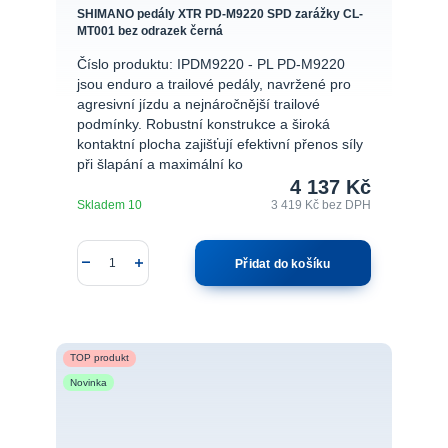
SHIMANO pedály XTR PD-M9220 SPD zarážky CL-
MT001 bez odrazek černá
Číslo produktu: IPDM9220 - PL PD-M9220
jsou enduro a trailové pedály, navržené pro
agresivní jízdu a nejnáročnější trailové
podmínky. Robustní konstrukce a široká
kontaktní plocha zajišťují efektivní přenos síly
při šlapání a maximální ko
4 137 Kč
Skladem 10
3 419 Kč
bez DPH
Přidat do košíku
TOP produkt
Novinka