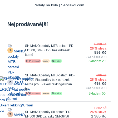
Pedály na kola | Serviskol.com
Nejprodávanější
1 190 Kč
SHIMANO pedály MTB-ostatní PD-
26 % sleva
1.
ED500, SM-SH56, bez odrazek
886 Kč
černé
732 Kč bez DPH
Skladem 20
TOP produkt
Akce
Novinka
SHIMANO pedály MTB-ostatní PD-
696 Kč
28 % sleva
EF102 Flat pedály bez odrazek
2.
498 Kč
černá pro E-Bike/Trekking/Urban
412 Kč bez DPH
ba
Skladem 50
TOP produkt
Akce
Novinka
1 862 Kč
SHIMANO pedály Sil-ostatní PD-
26 % sleva
3.
1 385 Kč
EH500 SPD zarážky SM-SH56