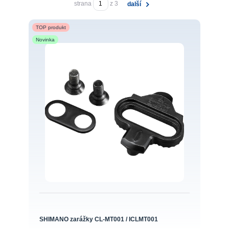
strana
z 3
další
TOP produkt
Novinka
SHIMANO zarážky CL-MT001 / ICLMT001