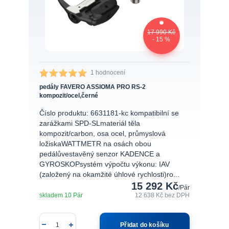
17 990 Kč
- 15 %
1 hodnocení
pedály FAVERO ASSIOMA PRO RS-2
kompozit/ocel,černé
Číslo produktu: 6631181-kc kompatibilní se
zarážkami SPD-SLmateriál těla
kompozit/carbon, osa ocel, průmyslová
ložiskaWATTMETR na osách obou
pedálůvestavěný senzor KADENCE a
GYROSKOPsystém výpočtu výkonu: IAV
(založený na okamžité úhlové rychlosti)ro...
15 292 Kč
/
Pár
skladem 10 Pár
12 638 Kč
bez DPH
Přidat do košíku