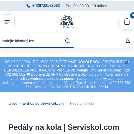
+420732562562
Po - Pá: 08:00 - 19:00hod
0
OD 05.08.2026 - DO 16.08.2026 ČERPÁME DOVOLENOU. PROTO BUDOU
VEŠKERÉ OBJEDNÁVKY ŘEŠENY PO UKONČENÍ A TO OD 17.08.2026.
DĚKUJEME ZA POCHOPENÍ 📞 Pro SERVIS volejte Tým ServisKol.com: +420
732 562 562 🚚 Doprava ZDARMA v Ostravě a okolí do 35 km Kola na servis,
vám rádi vyzvedneme a odservisujeme - naplánujeme si vyzvednutí a
celkovou dopravu v krátkém termínu!! Volejte Tým ServisKol.com +420 732 562
562. Doprava ZDARMA OSTRAVA + OKRUH 35KM.
Úvod
E-shop od ServisKol.com
Pedály na kola
Pedály na kola | Serviskol.com