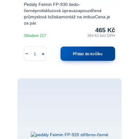
Pedály Feimin FP-930 šedo-
černéprotiskluzová úpravazapouzdřená
průmyslová ložiskamontáž na imbusCena je
za pár.
465 Kč
Skladem 217
384 Kč
bez DPH
Přidat do košíku