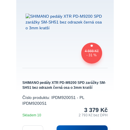
4 888 Kč
- 31 %
SHIMANO pedály XTR PD-M9200 SPD zarážky SM-
SH51 bez odrazek černá osa o 3mm kratší
Číslo produktu: IPDM9200S1 - PL
IPDM9200S1
3 379 Kč
Skladem 10
2 793 Kč
bez DPH