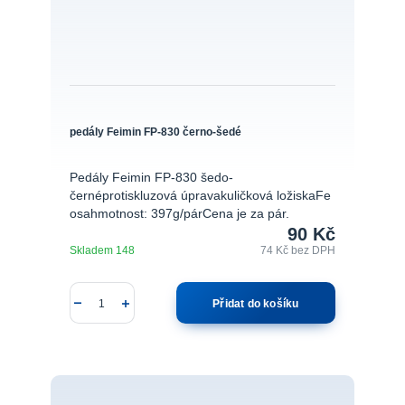
pedály Feimin FP-830 černo-šedé
Pedály Feimin FP-830 šedo-
černéprotiskluzová úpravakuličková ložiskaFe
osahmotnost: 397g/párCena je za pár.
90 Kč
Skladem 148
74 Kč
bez DPH
Přidat do košíku