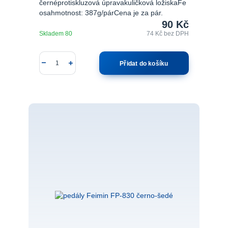
černéprotiskluzová úpravakuličková ložiskaFe
osahmotnost: 387g/párCena je za pár.
90 Kč
Skladem 80
74 Kč
bez DPH
Přidat do košíku