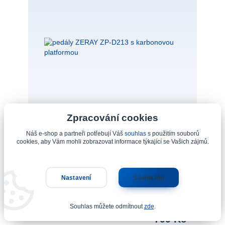
Zpracování cookies
Náš e-shop a partneři potřebují Váš
souhlas
s použitím souborů
cookies, aby Vám mohli zobrazovat informace týkající se Vašich zájmů.
pedály ZERAY ZP-D213 s karbonovou platformou
pedály ZERAY ZP-D213 carbonová
Nastavení
Souhlasím
platformaužití: BMX/Gravitytělo: carbon
compositeosa: CrMo imbustěsnění:
Souhlas můžete odmítnout
zde
.
anoložiska: zapouzdřenáváha: 236 g/pár
799 Kč