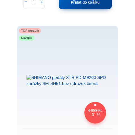
Přidat do košíku
TOP produkt
Novinka
4 888 Kč
- 31 %