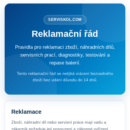
SERVISKOL.COM
Reklamační řád
Pravidla pro reklamaci zboží, náhradních dílů,
servisních prací, diagnostiky, testování a
repase baterií.
Tento reklamační řád se netýká vrácení bezvadného
zboží bez udání důvodu do 14 dnů.
Reklamace
Zboží, náhradní díl nebo servisní práce mají vadu a
zákazník požaduje její posouzení a zákonné vyřízení.