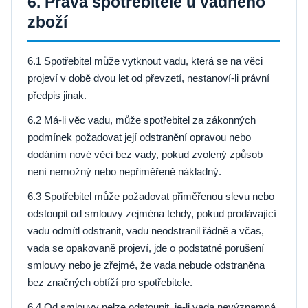
6. Práva spotřebitele u vadného
zboží
6.1 Spotřebitel může vytknout vadu, která se na věci
projeví v době dvou let od převzetí, nestanoví-li právní
předpis jinak.
6.2 Má-li věc vadu, může spotřebitel za zákonných
podmínek požadovat její odstranění opravou nebo
dodáním nové věci bez vady, pokud zvolený způsob
není nemožný nebo nepřiměřeně nákladný.
6.3 Spotřebitel může požadovat přiměřenou slevu nebo
odstoupit od smlouvy zejména tehdy, pokud prodávající
vadu odmítl odstranit, vadu neodstranil řádně a včas,
vada se opakovaně projeví, jde o podstatné porušení
smlouvy nebo je zřejmé, že vada nebude odstraněna
bez značných obtíží pro spotřebitele.
6.4 Od smlouvy nelze odstoupit, je-li vada nevýznamná.