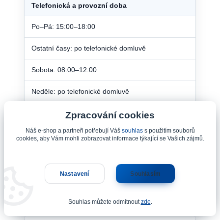
Telefonická a provozní doba
Po–Pá: 15:00–18:00
Ostatní časy: po telefonické domluvě
Sobota: 08:00–12:00
Neděle: po telefonické domluvě
Zpracování cookies
Nejedná se o klasickou kamennou
prodejnu. Osobní návštěva je možná
Náš e-shop a partneři potřebují Váš
souhlas
s použitím souborů
cookies, aby Vám mohli zobrazovat informace týkající se Vašich zájmů.
pouze po předchozí telefonické domluvě.
Nastavení
Souhlasím
Naše služby
Souhlas můžete odmítnout
zde
.