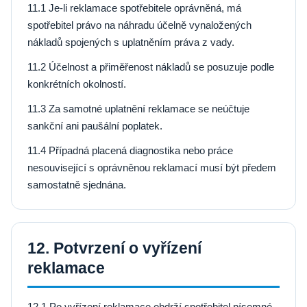
11.1 Je-li reklamace spotřebitele oprávněná, má
spotřebitel právo na náhradu účelně vynaložených
nákladů spojených s uplatněním práva z vady.
11.2 Účelnost a přiměřenost nákladů se posuzuje podle
konkrétních okolností.
11.3 Za samotné uplatnění reklamace se neúčtuje
sankční ani paušální poplatek.
11.4 Případná placená diagnostika nebo práce
nesouvisející s oprávněnou reklamací musí být předem
samostatně sjednána.
12. Potvrzení o vyřízení
reklamace
12.1 Po vyřízení reklamace obdrží spotřebitel písemné