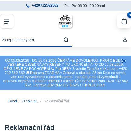
+420732562562
Po - Pá: 08:00 - 19:00hod
0
OD 05.08.2026 - DO 16.08.2026 ČERPÁME DOVOLENOU. PROTO BUDOU
VEŠKERÉ OBJEDNÁVKY ŘEŠENY PO UKONČENÍ A TO OD 17.08.2026.
DĚKUJEME ZA POCHOPENÍ 📞 Pro SERVIS volejte Tým ServisKol.com: +420
732 562 562 🚚 Doprava ZDARMA v Ostravě a okolí do 35 km Kola na servis,
vám rádi vyzvedneme a odservisujeme - naplánujeme si vyzvednutí a
celkovou dopravu v krátkém termínu!! Volejte Tým ServisKol.com +420 732 562
562. Doprava ZDARMA OSTRAVA + OKRUH 35KM.
Úvod
O nákupu
Reklamační řád
Reklamační řád