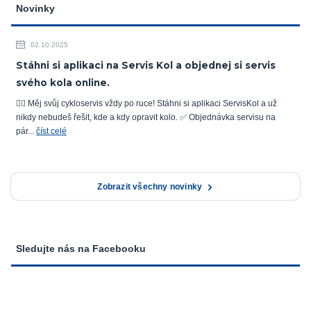
Novinky
02.10.2025
Stáhni si aplikaci na Servis Kol a objednej si servis
svého kola online.
🚴‍♂️ Měj svůj cykloservis vždy po ruce! Stáhni si aplikaci ServisKol a už
nikdy nebudeš řešit, kde a kdy opravit kolo. ✅ Objednávka servisu na
pár...
číst celé
Zobrazit všechny novinky
Sledujte nás na Facebooku