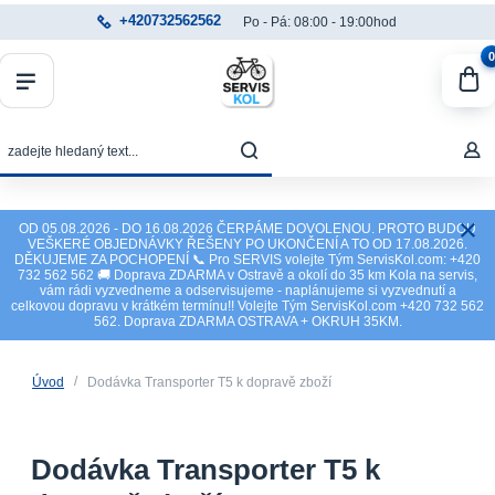
+420732562562
Po - Pá: 08:00 - 19:00hod
0
OD 05.08.2026 - DO 16.08.2026 ČERPÁME DOVOLENOU. PROTO BUDOU
VEŠKERÉ OBJEDNÁVKY ŘEŠENY PO UKONČENÍ A TO OD 17.08.2026.
DĚKUJEME ZA POCHOPENÍ 📞 Pro SERVIS volejte Tým ServisKol.com: +420
732 562 562 🚚 Doprava ZDARMA v Ostravě a okolí do 35 km Kola na servis,
vám rádi vyzvedneme a odservisujeme - naplánujeme si vyzvednutí a
celkovou dopravu v krátkém termínu!! Volejte Tým ServisKol.com +420 732 562
562. Doprava ZDARMA OSTRAVA + OKRUH 35KM.
Úvod
Dodávka Transporter T5 k dopravě zboží
Dodávka Transporter T5 k