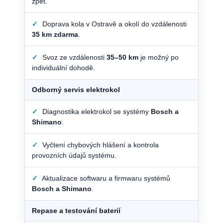
zpět.
✓
Doprava kola v Ostravě a okolí do vzdálenosti
35 km zdarma
.
✓
Svoz ze vzdálenosti
35–50 km
je možný po
individuální dohodě.
Odborný servis elektrokol
✓
Diagnostika elektrokol se systémy
Bosch a
Shimano
.
✓
Vyčtení chybových hlášení a kontrola
provozních údajů systému.
✓
Aktualizace softwaru a firmwaru systémů
Bosch a Shimano
.
Repase a testování baterií