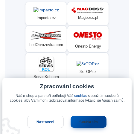
Magboss.pl
Impacto.cz
LedObrazovka.com
Onesto Energy
3xTOP.cz
ServisKol.com
Zpracování cookies
Náš e-shop a partneři potřebují Váš
souhlas
s použitím souborů
Condat
Ninex.cz
cookies, aby Vám mohli zobrazovat informace týkající se Vašich zájmů.
Nastavení
Souhlasím
Upravit sběr cookies.