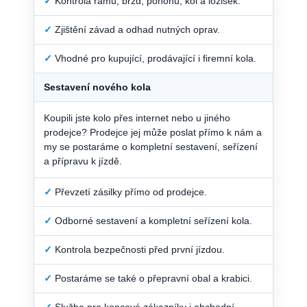
✓
Kontrola rámu, brzd, pohonu, kol a ložisek.
✓
Zjištění závad a odhad nutných oprav.
✓
Vhodné pro kupující, prodávající i firemní kola.
Sestavení nového kola
Koupili jste kolo přes internet nebo u jiného
prodejce? Prodejce jej může poslat přímo k nám a
my se postaráme o kompletní sestavení, seřízení
a přípravu k jízdě.
✓
Převzetí zásilky přímo od prodejce.
✓
Odborné sestavení a kompletní seřízení kola.
✓
Kontrola bezpečnosti před první jízdou.
✓
Postaráme se také o přepravní obal a krabici.
✓
Služba pro koncové zákazníky i obchodní