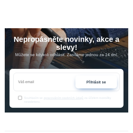
Nepropásněte novinky, akce a
slevy!
Můžete se kdykoli odhlásit. Zasíláme jednou za 14 dní.
Přihlásit se
Souhlasím se
zpracováním osobních údajů
za účelem rozesílky
newsletteru.