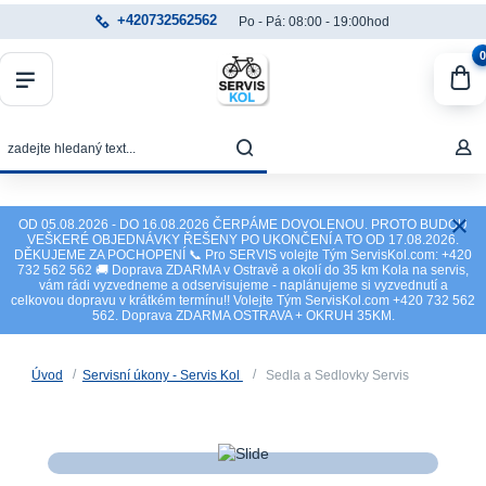
+420732562562
Po - Pá: 08:00 - 19:00hod
0
OD 05.08.2026 - DO 16.08.2026 ČERPÁME DOVOLENOU. PROTO BUDOU
VEŠKERÉ OBJEDNÁVKY ŘEŠENY PO UKONČENÍ A TO OD 17.08.2026.
DĚKUJEME ZA POCHOPENÍ 📞 Pro SERVIS volejte Tým ServisKol.com: +420
732 562 562 🚚 Doprava ZDARMA v Ostravě a okolí do 35 km Kola na servis,
vám rádi vyzvedneme a odservisujeme - naplánujeme si vyzvednutí a
celkovou dopravu v krátkém termínu!! Volejte Tým ServisKol.com +420 732 562
562. Doprava ZDARMA OSTRAVA + OKRUH 35KM.
Úvod
Servisní úkony - Servis Kol
Sedla a Sedlovky Servis