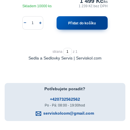
1 499 Kč
/
ks
Skladem 10000 ks
1 239 Kč
bez DPH
Přidat do košíku
strana
z 1
Sedla a Sedlovky Servis | Serviskol.com
Potřebujete poradit?
+420732562562
Po - Pá: 08:00 - 19:00hod
serviskolcom@gmail.com