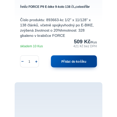
řetěz FORCE P9 E-bike 9-kolo 138 čl.,celostříbr
Číslo produktu: 893663-kc 1/2" x 11/128" x
138 článků, včetně spojkyvhodný po E-BIKE,
zvýšená životnost o 20%hmotnost: 328
gbaleno v krabičce FORCE
509 Kč
/
Kus
skladem 10 Kus
421 Kč
bez DPH
Přidat do košíku