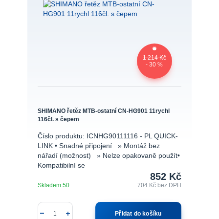
1 214 Kč
- 30 %
SHIMANO řetěz MTB-ostatní CN-HG901 11rychl
116čl. s čepem
Číslo produktu: ICNHG90111116 - PL QUICK-
LINK • Snadné připojení » Montáž bez
nářadí (možnost) » Nelze opakovaně použít•
Kompatibilní se
852 Kč
Skladem 50
704 Kč
bez DPH
Přidat do košíku