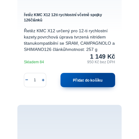
řetěz KMC X12 12ti rychlostní včetně spojky
126článků
Řetěz KMC X12 určený pro 12-ti rychlostní
kazety.povrchová úprava tvrzená nitridem
titanukompatibilní se SRAM, CAMPAGNOLO a
SHIMANO126 článkůhmotnost: 257 g
1 149 Kč
Skladem 84
950 Kč
bez DPH
Přidat do košíku