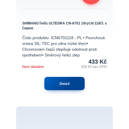
SHIMANO řetěz ULTEGRA CN-6701 10rychl 118čl. s
čepem
Číslo produktu: ICN6701118 - PL • Povrchová
vrstva SIL-TEC pro ultra nízké tření•
Chromování čepů zlepšuje odolnost proti
opotřebení• Směrový řetěz zlep
433 Kč
Není skladem
358 Kč
bez DPH
Detail