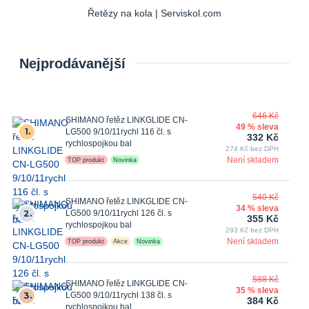
Řetězy na kola | Serviskol.com
Nejprodávanější
646 Kč
SHIMANO řetěz LINKGLIDE CN-
49 % sleva
1.
LG500 9/10/11rychl 116 čl. s
332 Kč
rychlospojkou bal
274 Kč bez DPH
Není skladem
TOP produkt
Novinka
540 Kč
SHIMANO řetěz LINKGLIDE CN-
34 % sleva
2.
LG500 9/10/11rychl 126 čl. s
355 Kč
rychlospojkou bal
293 Kč bez DPH
Není skladem
TOP produkt
Akce
Novinka
588 Kč
SHIMANO řetěz LINKGLIDE CN-
35 % sleva
3.
LG500 9/10/11rychl 138 čl. s
384 Kč
rychlospojkou bal