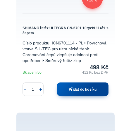
- 28 %
SHIMANO řetěz ULTEGRA CN-6701 10rychl 114čl. s
čepem
Číslo produktu: ICN6701114 - PL • Povrchová
vrstva SIL-TEC pro ultra nízké tření•
Chromování čepů zlepšuje odolnost proti
opotřebení• Směrový řetěz zlep
498 Kč
Skladem 50
412 Kč
bez DPH
Přidat do košíku