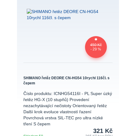
450 Kč
- 29 %
SHIMANO řetěz DEORE CN-HG54 10rychl 116čl. s
čepem
Číslo produktu: ICNHG54116I - PL Super úzký
řetěz HG-X (10 stupňů) Provedení
nezachytávající nečistoty Orientovaný řetěz
Další krok evoluce vlastností řazení
Povrchová vrstva SIL-TEC pro ultra nízké
tření S čepem
321 Kč