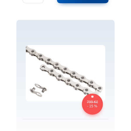
799 Kč
- 15 %