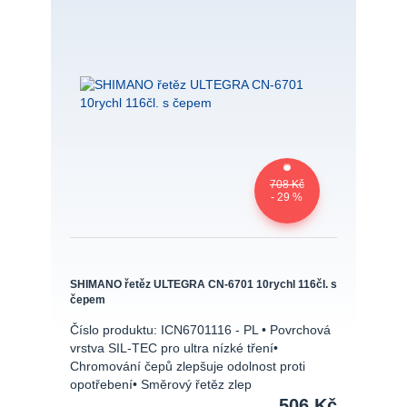
708 Kč
- 29 %
SHIMANO řetěz ULTEGRA CN-6701 10rychl 116čl. s
čepem
Číslo produktu: ICN6701116 - PL • Povrchová
vrstva SIL-TEC pro ultra nízké tření•
Chromování čepů zlepšuje odolnost proti
opotřebení• Směrový řetěz zlep
506 Kč