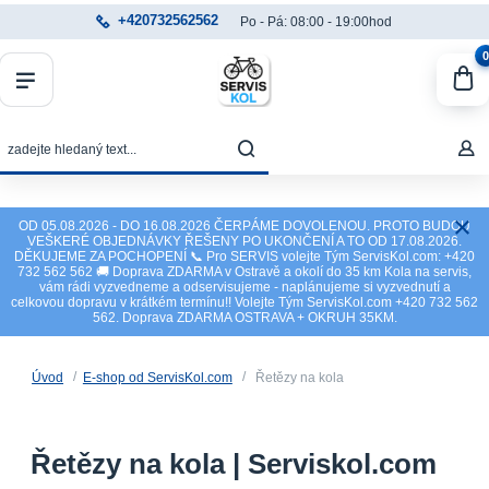
+420732562562
Po - Pá: 08:00 - 19:00hod
0
OD 05.08.2026 - DO 16.08.2026 ČERPÁME DOVOLENOU. PROTO BUDOU
VEŠKERÉ OBJEDNÁVKY ŘEŠENY PO UKONČENÍ A TO OD 17.08.2026.
DĚKUJEME ZA POCHOPENÍ 📞 Pro SERVIS volejte Tým ServisKol.com: +420
732 562 562 🚚 Doprava ZDARMA v Ostravě a okolí do 35 km Kola na servis,
vám rádi vyzvedneme a odservisujeme - naplánujeme si vyzvednutí a
celkovou dopravu v krátkém termínu!! Volejte Tým ServisKol.com +420 732 562
562. Doprava ZDARMA OSTRAVA + OKRUH 35KM.
Úvod
E-shop od ServisKol.com
Řetězy na kola
Řetězy na kola | Serviskol.com