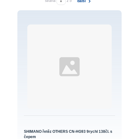
strana
z 5
další
SHIMANO řetěz OTHERS CN-HG93 9rychl 138čl. s
čepem