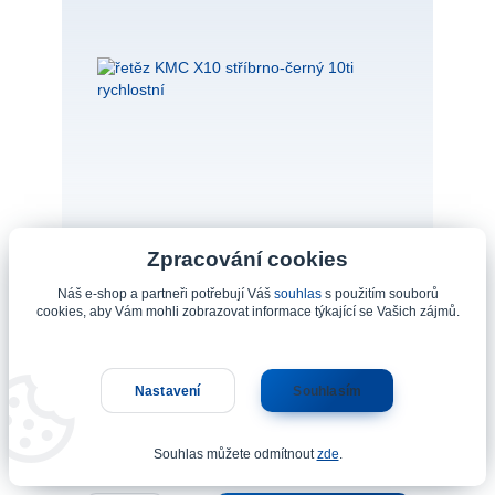
Zpracování cookies
Náš e-shop a partneři potřebují Váš
souhlas
s použitím souborů
řetěz KMC X10 stříbrno-černý 10ti rychlostní
cookies, aby Vám mohli zobrazovat informace týkající se Vašich zájmů.
Řetěz KMC X10 určený pro 10-ti rychlostní
kazety.kompatibilní se SRAM, CAMPAGNOLO
Nastavení
Souhlasím
a SHIMANO114 článkůhmotnost: 273 g
679 Kč
Souhlas můžete odmítnout
zde
.
Skladem 440
561 Kč
bez DPH