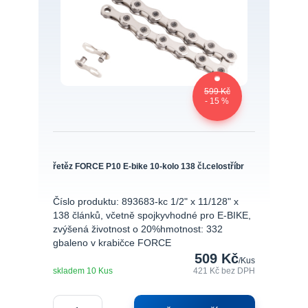
599 Kč
- 15 %
řetěz FORCE P10 E-bike 10-kolo 138 čl.celostříbr
Číslo produktu: 893683-kc 1/2" x 11/128" x
138 článků, včetně spojkyvhodné pro E-BIKE,
zvýšená životnost o 20%hmotnost: 332
gbaleno v krabičce FORCE
509 Kč
/
Kus
skladem 10 Kus
421 Kč
bez DPH