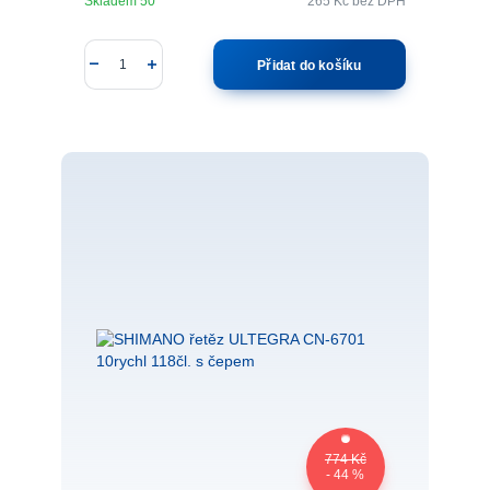
Skladem 50
265 Kč
bez DPH
Přidat do košíku
774 Kč
- 44 %