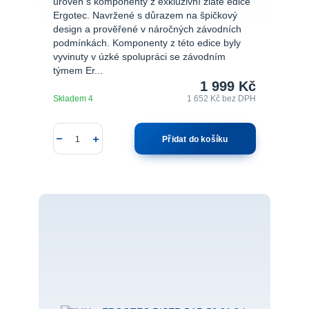
úroveň s komponenty z exkluzivní zlaté edice
Ergotec. Navržené s důrazem na špičkový
design a prověřené v náročných závodních
podmínkách. Komponenty z této edice byly
vyvinuty v úzké spolupráci se závodním
týmem Er...
1 999 Kč
Skladem 4
1 652 Kč
bez DPH
Přidat do košíku