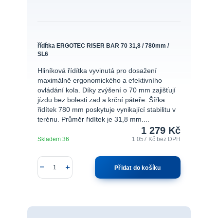
řídítka ERGOTEC RISER BAR 70 31,8 / 780mm /
SL6
Hliníková řídítka vyvinutá pro dosažení
maximálně ergonomického a efektivního
ovládání kola. Díky zvýšení o 70 mm zajišťují
jízdu bez bolesti zad a krční páteře. Šířka
řidítek 780 mm poskytuje vynikající stabilitu v
terénu. Průměr řidítek je 31,8 mm....
1 279 Kč
Skladem 36
1 057 Kč
bez DPH
Přidat do košíku