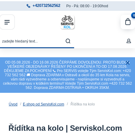
+420732562562
Po - Pá: 08:00 - 19:00hod
0
OD 05.08.2026 - DO 16.08.2026 ČERPÁME DOVOLENOU. PROTO BUDOU
VEŠKERÉ OBJEDNÁVKY ŘEŠENY PO UKONČENÍ A TO OD 17.08.2026.
DĚKUJEME ZA POCHOPENÍ 📞 Pro SERVIS volejte Tým ServisKol.com: +420
732 562 562 🚚 Doprava ZDARMA v Ostravě a okolí do 35 km Kola na servis,
vám rádi vyzvedneme a odservisujeme - naplánujeme si vyzvednutí a
celkovou dopravu v krátkém termínu!! Volejte Tým ServisKol.com +420 732 562
562. Doprava ZDARMA OSTRAVA + OKRUH 35KM.
Úvod
E-shop od ServisKol.com
Řídítka na kolo
Řídítka na kolo | Serviskol.com