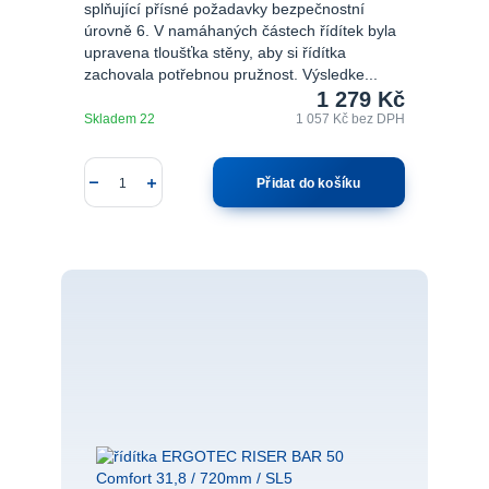
splňující přísné požadavky bezpečnostní
úrovně 6. V namáhaných částech řídítek byla
upravena tloušťka stěny, aby si řídítka
zachovala potřebnou pružnost. Výsledke...
1 279 Kč
Skladem 22
1 057 Kč
bez DPH
Přidat do košíku