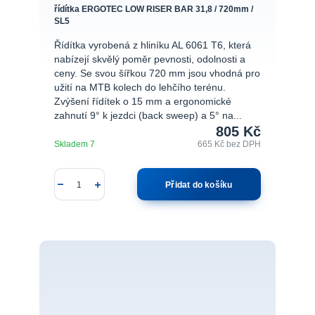
řídítka ERGOTEC LOW RISER BAR 31,8 / 720mm /
SL5
Řídítka vyrobená z hliníku AL 6061 T6, která
nabízejí skvělý poměr pevnosti, odolnosti a
ceny. Se svou šířkou 720 mm jsou vhodná pro
užití na MTB kolech do lehčího terénu.
Zvýšení řídítek o 15 mm a ergonomické
zahnutí 9° k jezdci (back sweep) a 5° na...
805 Kč
Skladem 7
665 Kč
bez DPH
Přidat do košíku