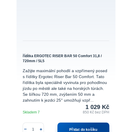
řídítka ERGOTEC RISER BAR 50 Comfort 31,8 /
720mm / SL5
Zažijte maximální pohodlí a vzpřímený posed
s řídítky Ergotec Riser Bar 50 Comfort. Tato
řídítka byla speciálně vyvinuta pro pohodlnou
jízdu po městě ale také na horských túrách.
Se šířkou 720 mm, zvýšením 50 mm a
zahnutím k jezdci 25° umožňují vzpř...
1 029 Kč
Skladem 7
850 Kč
bez DPH
Přidat do košíku