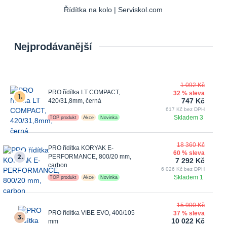
Řídítka na kolo | Serviskol.com
Nejprodávanější
1 092 Kč
PRO řídítka LT COMPACT,
32 % sleva
1.
747 Kč
420/31,8mm, černá
617 Kč bez DPH
Skladem 3
TOP produkt
Akce
Novinka
18 360 Kč
PRO řídítka KORYAK E-
60 % sleva
2.
PERFORMANCE, 800/20 mm,
7 292 Kč
carbon
6 026 Kč bez DPH
Skladem 1
TOP produkt
Akce
Novinka
15 900 Kč
PRO řídítka VIBE EVO, 400/105
37 % sleva
3.
10 022 Kč
mm