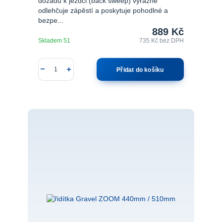
dozadu k jezdci (back sweep) výrazně
odlehčuje zápěstí a poskytuje pohodlné a
bezpe...
889 Kč
Skladem 51
735 Kč
bez DPH
Přidat do košíku