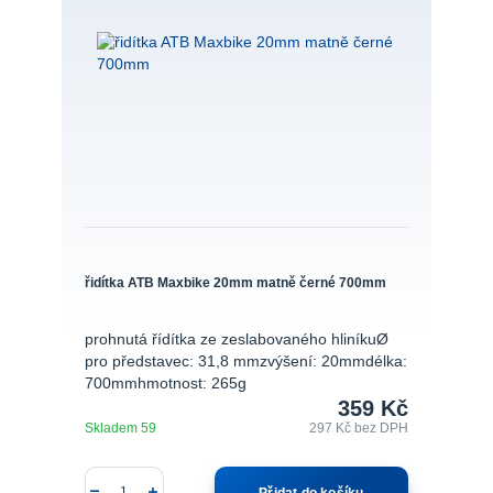
řidítka ATB Maxbike 20mm matně černé 700mm
prohnutá řídítka ze zeslabovaného hliníkuØ
pro představec: 31,8 mmzvýšení: 20mmdélka:
700mmhmotnost: 265g
359 Kč
Skladem 59
297 Kč
bez DPH
Přidat do košíku