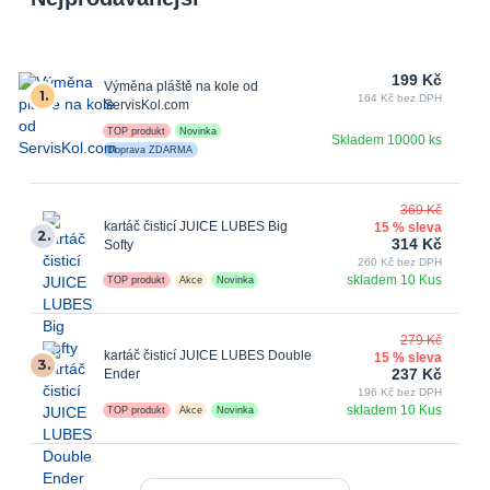
199 Kč
Výměna pláště na kole od
1.
164 Kč bez DPH
ServisKol.com
TOP produkt
Novinka
Skladem 10000 ks
Doprava ZDARMA
369 Kč
kartáč čisticí JUICE LUBES Big
15 % sleva
2.
314 Kč
Softy
260 Kč bez DPH
skladem 10 Kus
TOP produkt
Akce
Novinka
279 Kč
kartáč čisticí JUICE LUBES Double
15 % sleva
3.
237 Kč
Ender
196 Kč bez DPH
skladem 10 Kus
TOP produkt
Akce
Novinka