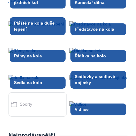
jízdních kol
Kancelář dílna
Pláště na kola duše
lepení
Představce na kola
Rámy na kola
Řidítka na kolo
Sedlovky a sedlové
Sedla na kolo
objímky
Sporty
Vidlice
Nejprodávanější