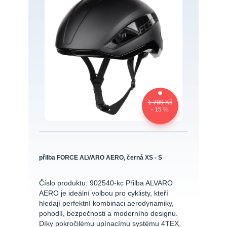
1 799 Kč
- 15 %
přilba FORCE ALVARO AERO, černá XS - S
Číslo produktu: 902540-kc Přilba ALVARO
AERO je ideální volbou pro cyklisty, kteří
hledají perfektní kombinaci aerodynamiky,
pohodlí, bezpečnosti a moderního designu.
Díky pokročilému upínacímu systému 4TEX,