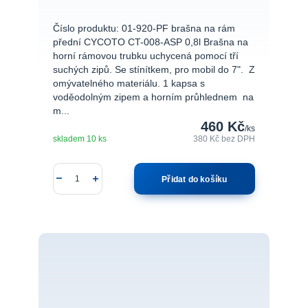
Číslo produktu: 01-920-PF brašna na rám
přední CYCOTO CT-008-ASP 0,8l Brašna na
horní rámovou trubku uchycená pomocí tří
suchých zipů. Se stínítkem, pro mobil do 7". Z
omývatelného materiálu. 1 kapsa s
voděodolným zipem a horním průhlednem na
m...
460 Kč
/
ks
skladem 10 ks
380 Kč
bez DPH
Přidat do košíku