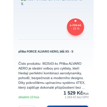
1 799 Kč
- 15 %
přilba FORCE ALVARO AERO, bílá XS - S
Číslo produktu: 902543-kc Přilba ALVARO
AERO je ideální volbou pro cyklisty, kteří
hledají perfektní kombinaci aerodynamiky,
pohodlí, bezpečnosti a moderního designu.
Díky pokročilému upínacímu systému 4TEX,
který zajišťuje dokonalé přizpůsobení bez ...
1 529 Kč
/
Kus
skladem 10 Kus
1 264 Kč
bez DPH