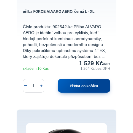
přilba FORCE ALVARO AERO, černá L - XL
Číslo produktu: 902542-kc Přilba ALVARO
AERO je ideální volbou pro cyklisty, kteří
hledají perfektní kombinaci aerodynamiky,
pohodlí, bezpečnosti a moderního designu.
Díky pokročilému upínacímu systému 4TEX,
který zajišťuje dokonalé přizpůsobení bez ...
1 529 Kč
/
Kus
skladem 10 Kus
1 264 Kč
bez DPH
Přidat do košíku