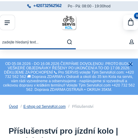
+420732562562
Po - Pá: 08:00 - 19:00hod
0
OD 05.08.2026 - DO 16.08.2026 ČERPÁME DOVOLENOU. PROTO BUDOU
VEŠKERÉ OBJEDNÁVKY ŘEŠENY PO UKONČENÍ A TO OD 17.08.2026.
DĚKUJEME ZA POCHOPENÍ 📞 Pro SERVIS volejte Tým ServisKol.com: +420
732 562 562 🚚 Doprava ZDARMA v Ostravě a okolí do 35 km Kola na servis,
vám rádi vyzvedneme a odservisujeme - naplánujeme si vyzvednutí a
celkovou dopravu v krátkém termínu!! Volejte Tým ServisKol.com +420 732 562
562. Doprava ZDARMA OSTRAVA + OKRUH 35KM.
Úvod
E-shop od ServisKol.com
Příslušenství
Příslušenství pro jízdní kolo |