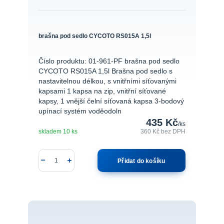
brašna pod sedlo CYCOTO RS015A 1,5l
Číslo produktu: 01-961-PF brašna pod sedlo
CYCOTO RS015A 1,5l Brašna pod sedlo s
nastavitelnou délkou, s vnitřními síťovanými
kapsami 1 kapsa na zip, vnitřní síťované
kapsy, 1 vnější čelní síťovaná kapsa 3-bodový
upínací systém voděodoln
435 Kč
/
ks
skladem 10 ks
360 Kč
bez DPH
Přidat do košíku