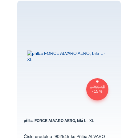
1 799 Kč
- 15 %
přilba FORCE ALVARO AERO, bílá L - XL
Číslo produktu: 902545-kc Přilba ALVARO