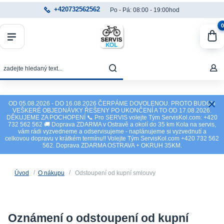
+420732562562
Po - Pá: 08:00 - 19:00hod
0
OD 05.08.2026 - DO 16.08.2026 ČERPÁME DOVOLENOU. PROTO BUDOU
VEŠKERÉ OBJEDNÁVKY ŘEŠENY PO UKONČENÍ A TO OD 17.08.2026.
DĚKUJEME ZA POCHOPENÍ 📞 Pro SERVIS volejte Tým ServisKol.com: +420
732 562 562 🚚 Doprava ZDARMA v Ostravě a okolí do 35 km Kola na servis,
vám rádi vyzvedneme a odservisujeme - naplánujeme si vyzvednutí a
celkovou dopravu v krátkém termínu!! Volejte Tým ServisKol.com +420 732 562
562. Doprava ZDARMA OSTRAVA + OKRUH 35KM.
Úvod
O nákupu
Odstoupení od kupní smlouvy
Oznámení o odstoupení od kupní