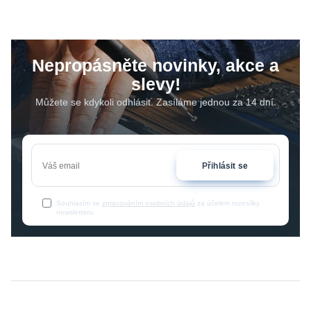
Nepropásněte novinky, akce a
slevy!
Můžete se kdykoli odhlásit. Zasíláme jednou za 14 dní.
Přihlásit se
Souhlasím se
zpracováním osobních údajů
za účelem rozesílky
newsletteru.