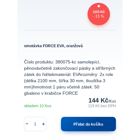
169 Kč
- 15 %
omotávka FORCE EVA, oranžová
Číslo produktu: 380075-kc samolepící,
pěnovávčetně zakončovací pásky a stříbrných
zátek do řidítekmateriál: EVArozměry: 2x role
(délka 2100 mm, šířka 30 mm, tloušťka 3
mm)hmotnost 1 páru včetně zátek: 50
gbaleno v krabičce FORCE
144 Kč
/
Kus
skladem 10 Kus
119 Kč
bez DPH
Přidat do košíku