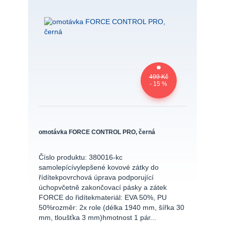
499 Kč
- 15 %
omotávka FORCE CONTROL PRO, černá
Číslo produktu: 380016-kc
samolepícívylepšené kovové zátky do
řídítekpovrchová úprava podporující
úchopvčetně zakončovací pásky a zátek
FORCE do řidítekmateriál: EVA 50%, PU
50%rozměr: 2x role (délka 1940 mm, šířka 30
mm, tloušťka 3 mm)hmotnost 1 pár...