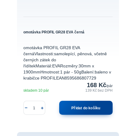
omotávka PROFIL GR28 EVA černá
omotávka PROFIL GR28 EVA
černáVlastnosti:samolepící, pěnová, včetně
černých zátek do
řídítekMateriál:EVARozměry:30mm x
1900mmHmotnost:1 pár - 50gBalení:baleno v
krabičce PROFILEAN8595686807729
168 Kč
/
pár
skladem 10 pár
139 Kč
bez DPH
Přidat do košíku