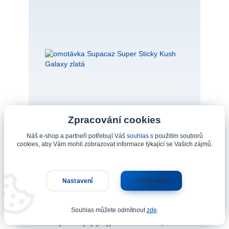
Zpracování cookies
Náš e-shop a partneři potřebují Váš
souhlas
s použitím souborů
cookies, aby Vám mohli zobrazovat informace týkající se Vašich zájmů.
omotávka Supacaz Super Sticky Kush Galaxy zlatá
Nastavení
Souhlasím
Supacaz Super Sticky Kush představuje vrchol
mezi omotávkami a stala se ikonou silniční
Souhlas můžete odmítnout
zde
.
cyklistiky. 7 mistrovských titulů za posledních
10 let potvrzuje její výjimečnou kvalitu, která