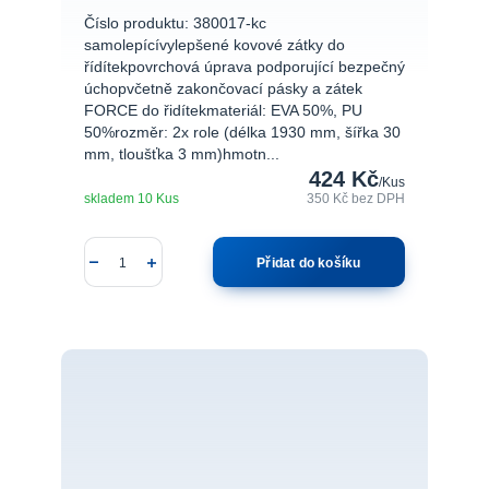
Číslo produktu: 380017-kc
samolepícívylepšené kovové zátky do
řídítekpovrchová úprava podporující bezpečný
úchopvčetně zakončovací pásky a zátek
FORCE do řidítekmateriál: EVA 50%, PU
50%rozměr: 2x role (délka 1930 mm, šířka 30
mm, tloušťka 3 mm)hmotn...
424 Kč
/
Kus
skladem 10 Kus
350 Kč
bez DPH
Přidat do košíku