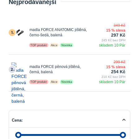
Nejprodávanější
349 Kč
madla FORCE ANATOMIC jištěná,
15 % sleva
1.
297 Kč
černo-šedá, balená
245 Kč bez DPH
skladem 10 Pár
TOP produkt
Akce
Novinka
299 Kč
madla FORCE pěnová jištěná,
15 % sleva
2.
254 Kč
černá, balená
210 Kč bez DPH
skladem 10 Pár
TOP produkt
Akce
Novinka
Cena: