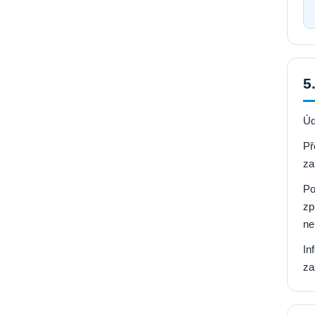
5
Úd
Př
za
Po
zp
ne
In
za