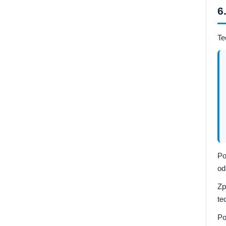
6
Te
Po
od
Zp
te
Po