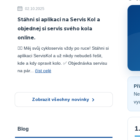
02.10.2025
Stáhni si aplikaci na Servis Kol a
objednej si servis svého kola
online.
🚴‍♂️ Měj svůj cykloservis vždy po ruce! Stáhni si
aplikaci ServisKol a už nikdy nebudeš řešit,
kde a kdy opravit kolo. ✅ Objednávka servisu
na pár...
číst celé
Př
Neu
Zobrazit všechny novinky
vy
1
Blog