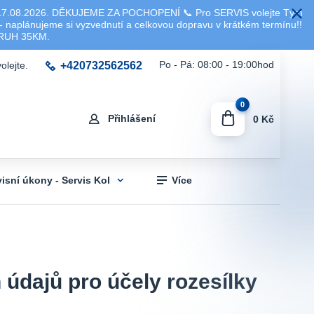
8.2026. DĚKUJEME ZA POCHOPENÍ 📞 Pro SERVIS volejte Tým
 naplánujeme si vyzvednutí a celkovou dopravu v krátkém termínu!!
KRUH 35KM.
+420732562562
Po - Pá: 08:00 - 19:00hod
olejte.
0
Přihlášení
0 Kč
visní úkony - Servis Kol
Více
údajů pro účely rozesílky