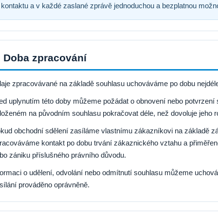
kontaktu a v každé zaslané zprávě jednoduchou a bezplatnou možnos
. Doba zpracování
aje zpracovávané na základě souhlasu uchováváme po dobu nejdél
ed uplynutím této doby můžeme požádat o obnovení nebo potvrzení 
loženém na původním souhlasu pokračovat déle, než dovoluje jeho ro
kud obchodní sdělení zasíláme vlastnímu zákazníkovi na základě z
racováváme kontakt po dobu trvání zákaznického vztahu a přiměřenou
bo zániku příslušného právního důvodu.
formaci o udělení, odvolání nebo odmítnutí souhlasu můžeme uchová
sílání prováděno oprávněně.