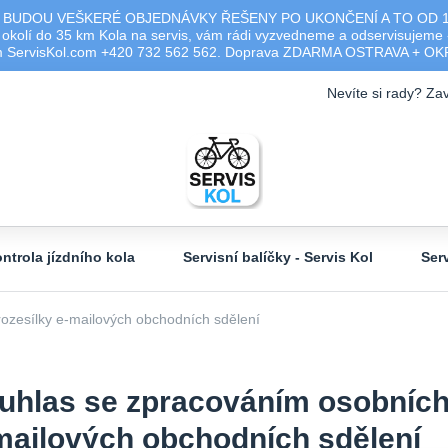
 BUDOU VEŠKERÉ OBJEDNÁVKY ŘEŠENY PO UKONČENÍ A TO OD 17.0
olí do 35 km Kola na servis, vám rádi vyzvedneme a odservisujeme -
ým ServisKol.com +420 732 562 562. Doprava ZDARMA OSTRAVA + O
Nevíte si rady? Zav
ntrola jízdního kola
Servisní balíčky - Servis Kol
Ser
ozesílky e-mailových obchodních sdělení
uhlas se zpracováním osobních 
mailových obchodních sdělení