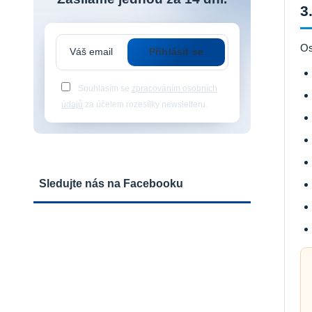
3
Os
Přihlásit se
Souhlasím se
zpracováním osobních
údajů
za účelem rozesílky newsletteru.
Sledujte nás na Facebooku