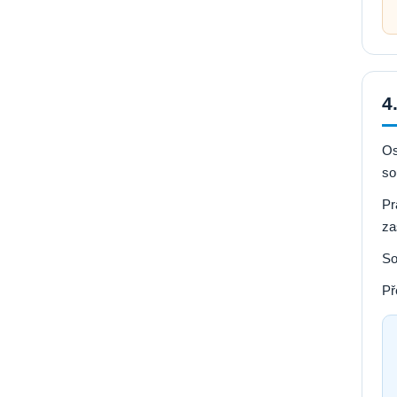
4
Os
so
Pr
za
So
Př