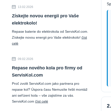
Sp
13.02.2026
Získejte novou energii pro Vaše
elektrokolo!
Repase baterie do elektrokola od ServisKol.com.
Získejte novou energii pro Vaše elektrokolo!
číst
celé
09.02.2026
Repase nového kola pro firmy od
ServisKol.com
Proč zvolit ServisKol.com jako partnera pro
repase kol? Úspora času Nemusíte řešit montáž
ani seřízení kola – vše zajistíme za vás.
ServisKol.com
číst celé
2