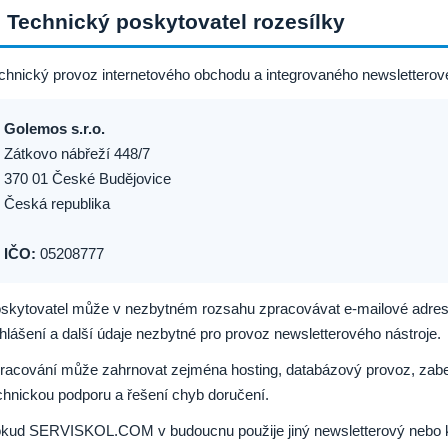
. Technický poskytovatel rozesílky
chnický provoz internetového obchodu a integrovaného newsletterovéh
Golemos s.r.o.
Zátkovo nábřeží 448/7
370 01 České Budějovice
Česká republika
IČO:
05208777
skytovatel může v nezbytném rozsahu zpracovávat e-mailové adresy
hlášení a další údaje nezbytné pro provoz newsletterového nástroje.
racování může zahrnovat zejména hosting, databázový provoz, zabez
chnickou podporu a řešení chyb doručení.
kud SERVISKOL.COM v budoucnu použije jiný newsletterový nebo ko