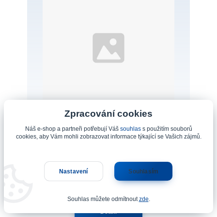
Zpracování cookies
Náš e-shop a partneři potřebují Váš
souhlas
s použitím souborů
cookies, aby Vám mohli zobrazovat informace týkající se Vašich zájmů.
Řízení, páčka, lana-bowd, Přehaz-kazeta
Nastavení
Souhlasím
2 990 Kč
/
ks
Není skladem
2 471 Kč
bez DPH
Souhlas můžete odmítnout
zde
.
Detail