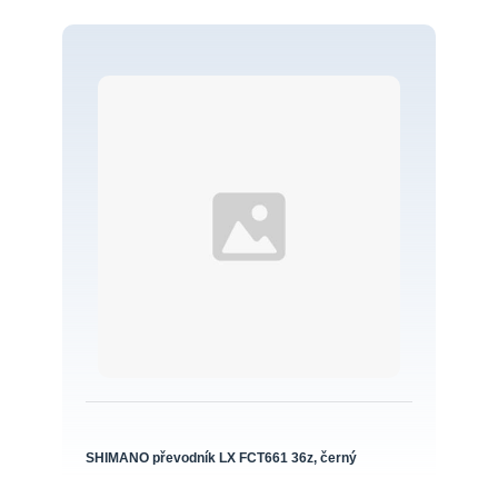
SHIMANO převodník LX FCT661 36z, černý