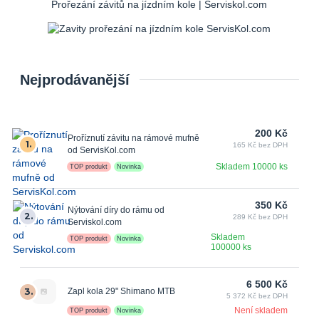
Prořezání závitů na jízdním kole | Serviskol.com
Nejprodávanější
200 Kč
Proříznutí závitu na rámové mufně
1.
165 Kč bez DPH
od ServisKol.com
Skladem 10000 ks
TOP produkt
Novinka
350 Kč
Nýtování díry do rámu od
2.
289 Kč bez DPH
Serviskol.com
Skladem
TOP produkt
Novinka
100000 ks
6 500 Kč
3.
Zapl kola 29" Shimano MTB
5 372 Kč bez DPH
Není skladem
TOP produkt
Novinka