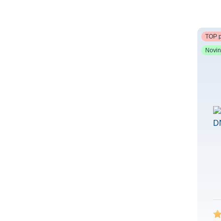
TOP p
Novi