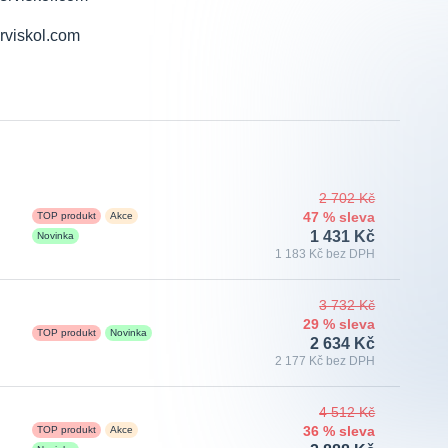
2 702 Kč
TOP produkt
Akce
47 % sleva
1 431 Kč
Novinka
1 183 Kč bez DPH
3 732 Kč
29 % sleva
TOP produkt
Novinka
2 634 Kč
2 177 Kč bez DPH
4 512 Kč
TOP produkt
Akce
36 % sleva