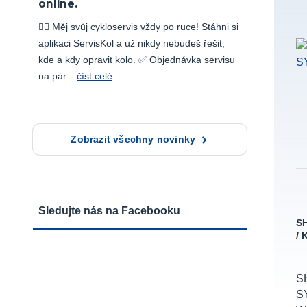
online.
🚴‍♂️ Měj svůj cykloservis vždy po ruce! Stáhni si
aplikaci ServisKol a už nikdy nebudeš řešit,
kde a kdy opravit kolo. ✅ Objednávka servisu
na pár...
číst celé
Zobrazit všechny novinky
Sledujte nás na Facebooku
SH
/
S
S