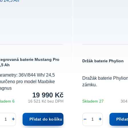
tegrovaná baterie Mustang Pro
Držák baterie Phylion
,5 Ah
rametry: 36V/844 Wh/ 24,5
Dražák baterie Phylion
určeno pro model Maxbike
zámku.
agnus
19 990 Kč
ladem 6
16 521 Kč
bez DPH
Skladem 27
304
Přidat do košíku
Přida