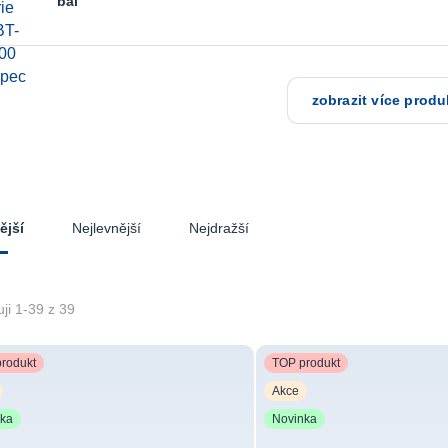
bal
zobrazit více produ
Nejlevnější
Nejdražší
ější
ji 1-39 z 39
rodukt
TOP produkt
Akce
nka
Novinka