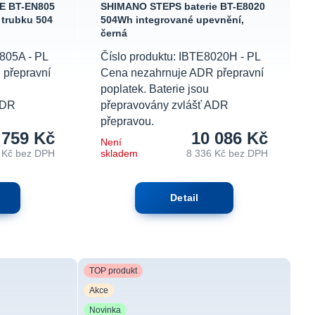
KE BT-EN805
SHIMANO STEPS baterie BT-E8020
 trubku 504
504Wh integrované upevnění,
černá
805A - PL
Číslo produktu: IBTE8020H - PL
přepravní
Cena nezahrnuje ADR přepravní
poplatek. Baterie jsou
ADR
přepravovány zvlášť ADR
přepravou.
 759 Kč
10 086 Kč
Není
 Kč
bez DPH
skladem
8 336 Kč
bez DPH
Detail
TOP produkt
Akce
Novinka