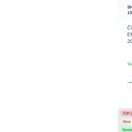
SH
1
Čí
E
2
Sk
TOP p
Akce
Novi