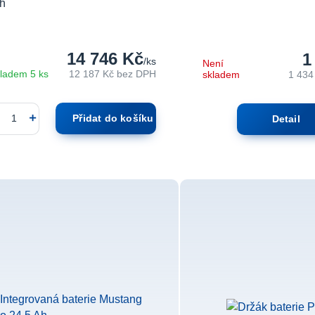
h
14 746 Kč
1
/
ks
Není
ladem 5 ks
12 187 Kč
bez DPH
skladem
1 434
Přidat do košíku
Detail