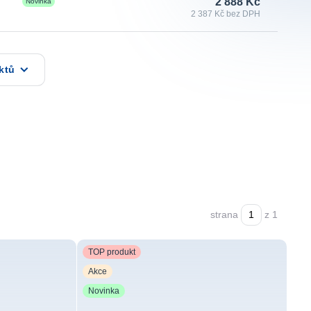
2 888 Kč
Novinka
2 387 Kč bez DPH
ktů
strana
z 1
TOP produkt
Akce
Novinka