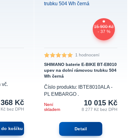
15 900 Kč
- 37 %
1 hodnocení
SHIMANO baterie E-BIKE BT-E8010
upev na dolní rámovou trubku 504
Wh černá
 vč.
Číslo produktu: IBTE8010ALA -
PL EMBARGO .
368 Kč
10 015 Kč
Není
 Kč
bez DPH
skladem
8 277 Kč
bez DPH
t do košíku
Detail