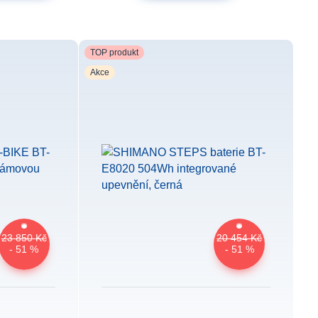
TOP produkt
Akce
23 850 Kč
20 454 Kč
- 51 %
- 51 %