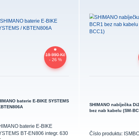
19 990 Kč
- 26 %
IMANO baterie E-BIKE SYSTEMS
SHIMANO nabíječka Di
 KBTEN806A
bez nab kabelu (SM-BC
HIMANO baterie E-BIKE
YSTEMS BT-EN806 integr. 630
Číslo produktu: ISMB