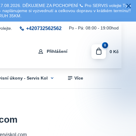
8.2026. DĚKUJEME ZA POCHOPENÍ 📞 Pro SERVIS volejte Tým
 naplánujeme si vyzvednutí a celkovou dopravu v krátkém termínu!!
KRUH 35KM.
+420732562562
Po - Pá: 08:00 - 19:00hod
olejte.
0
Přihlášení
0 Kč
visní úkony - Servis Kol
Více
l.com
Serviskol.com