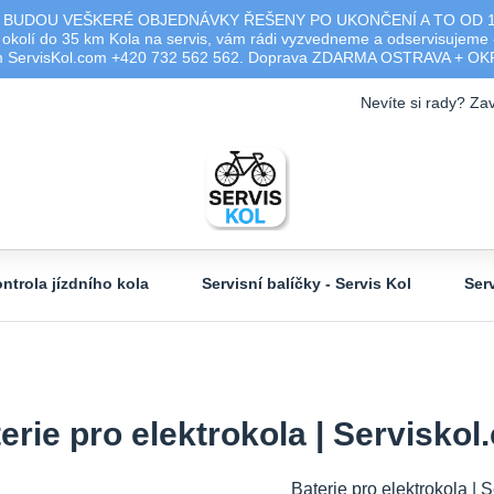
 BUDOU VEŠKERÉ OBJEDNÁVKY ŘEŠENY PO UKONČENÍ A TO OD 17.0
olí do 35 km Kola na servis, vám rádi vyzvedneme a odservisujeme -
ým ServisKol.com +420 732 562 562. Doprava ZDARMA OSTRAVA + O
Nevíte si rady? Zav
ntrola jízdního kola
Servisní balíčky - Servis Kol
Ser
erie pro elektrokola | Servisko
Baterie pro elektrokola | 