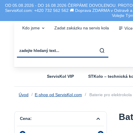
OD 05.08.2026 - DO 16.08.2026 ČERPÁME DOVOLENOU. PROTO
ServisKol.com: +420 732 562 562 🚚 Doprava ZDARMA v Ostravě a ok
Volejte T
Kdo jsme
Zadat zakázku na servis kola
Více
ServisKol VIP
STKolo – technická ko
Úvod
E-shop od ServisKol.com
Baterie pro elektrokola
Bat
Cena: