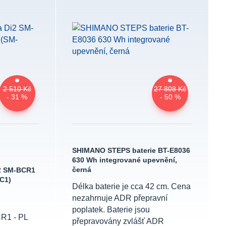
2 510 Kč
27 808 Kč
- 31 %
- 50 %
SHIMANO STEPS baterie BT-E8036
630 Wh integrované upevnění,
černá
2 SM-BCR1
C1)
Délka baterie je cca 42 cm. Cena
nezahrnuje ADR přepravní
poplatek. Baterie jsou
CR1 - PL
přepravovány zvlášť ADR