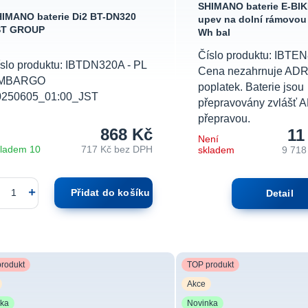
SHIMANO baterie E-BI
IMANO baterie Di2 BT-DN320
upev na dolní rámovou
ST GROUP
Wh bal
Číslo produktu: IBTEN
slo produktu: IBTDN320A - PL
Cena nezahrnuje ADR 
MBARGO
poplatek. Baterie jsou
0250605_01:00_JST
přepravovány zvlášť 
přepravou.
868 Kč
11
Není
ladem 10
717 Kč
bez DPH
skladem
9 718
Přidat do košíku
Detail
rodukt
TOP produkt
Akce
nka
Novinka