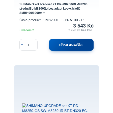
SHIMANO kot brzd-set XT BR-M8200/BL-M8200
přední/BL-M8200(L) bez adapt kov+chladič
SMBH90/1000mm
Číslo produktu: IM82001JLFPNA100 - PL .
3 543 Kč
Skladem 2
2 928 Kč
bez DPH
Přidat do košíku