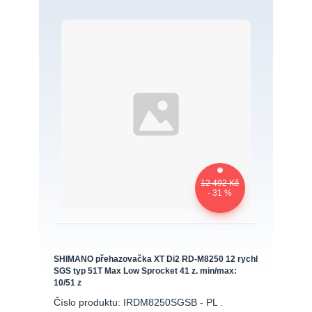
12 492 Kč
- 31 %
SHIMANO přehazovačka XT Di2 RD-M8250 12 rychl
SGS typ 51T Max Low Sprocket 41 z. min/max:
10/51 z
Číslo produktu: IRDM8250SGSB - PL .