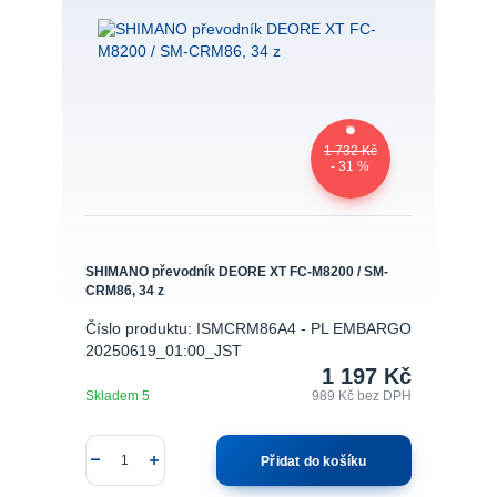
1 732 Kč
- 31 %
SHIMANO převodník DEORE XT FC-M8200 / SM-
CRM86, 34 z
Číslo produktu: ISMCRM86A4 - PL EMBARGO
20250619_01:00_JST
1 197 Kč
Skladem 5
989 Kč
bez DPH
Přidat do košíku