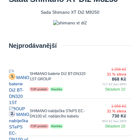
Sada Shimano XT Di2 M8250
Nejprodávanější
1 256 Kč
SHIMANO baterie Di2 BT-DN320
31 % sleva
1.
868 Kč
1ST GROUP
717 Kč bez DPH
Skladem 10
TOP produkt
Novinka
1 056 Kč
SHIMANO nabíječka STePS EC-
31 % sleva
2.
730 Kč
DN100 vč. nabíjecího kabelu
603 Kč bez DPH
Skladem 10
TOP produkt
Novinka