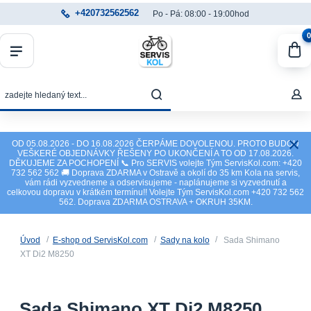
+420732562562
Po - Pá: 08:00 - 19:00hod
0
OD 05.08.2026 - DO 16.08.2026 ČERPÁME DOVOLENOU. PROTO BUDOU
VEŠKERÉ OBJEDNÁVKY ŘEŠENY PO UKONČENÍ A TO OD 17.08.2026.
DĚKUJEME ZA POCHOPENÍ 📞 Pro SERVIS volejte Tým ServisKol.com: +420
732 562 562 🚚 Doprava ZDARMA v Ostravě a okolí do 35 km Kola na servis,
vám rádi vyzvedneme a odservisujeme - naplánujeme si vyzvednutí a
celkovou dopravu v krátkém termínu!! Volejte Tým ServisKol.com +420 732 562
562. Doprava ZDARMA OSTRAVA + OKRUH 35KM.
Úvod
E-shop od ServisKol.com
Sady na kolo
Sada Shimano
XT Di2 M8250
Sada Shimano XT Di2 M8250