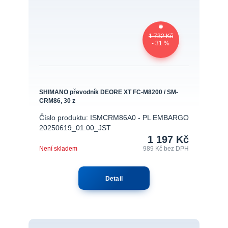
1 732 Kč
- 31 %
SHIMANO převodník DEORE XT FC-M8200 / SM-
CRM86, 30 z
Číslo produktu: ISMCRM86A0 - PL EMBARGO
20250619_01:00_JST
1 197 Kč
Není skladem
989 Kč
bez DPH
Detail