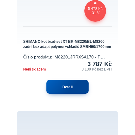
5 478 Kč
- 31 %
SHIMANO kot brzd-set XT BR-M8220/BL-M8200
zadní bez adapt polymer+chladič SMBH90/1700mm
Číslo produktu: IM82201JRRXSA170 - PL .
3 787 Kč
Není skladem
3 130 Kč
bez DPH
Detail