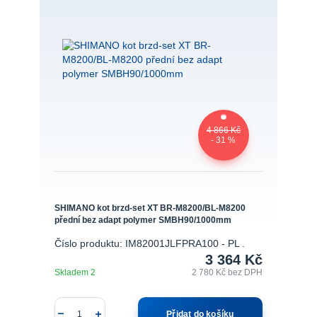
4 866 Kč
- 31 %
SHIMANO kot brzd-set XT BR-M8200/BL-M8200
přední bez adapt polymer SMBH90/1000mm
Číslo produktu: IM82001JLFPRA100 - PL .
3 364 Kč
Skladem 2
2 780 Kč
bez DPH
Přidat do košíku