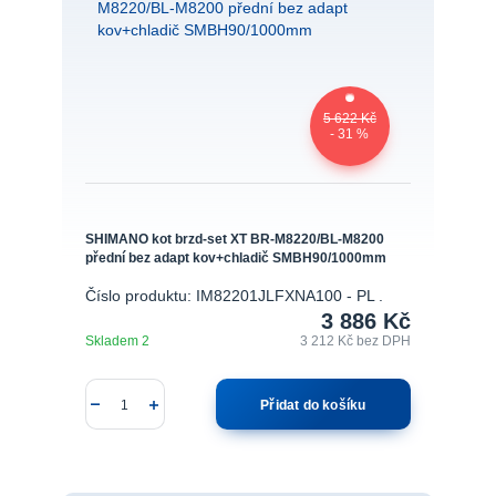
5 622 Kč
- 31 %
SHIMANO kot brzd-set XT BR-M8220/BL-M8200
přední bez adapt kov+chladič SMBH90/1000mm
Číslo produktu: IM82201JLFXNA100 - PL .
3 886 Kč
Skladem 2
3 212 Kč
bez DPH
Přidat do košíku