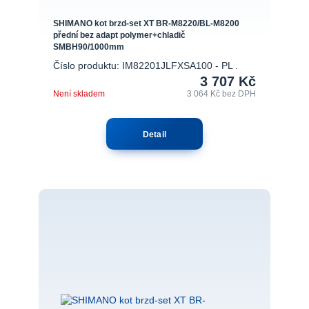
SHIMANO kot brzd-set XT BR-M8220/BL-M8200
přední bez adapt polymer+chladič
SMBH90/1000mm
Číslo produktu: IM82201JLFXSA100 - PL .
3 707 Kč
Není skladem
3 064 Kč
bez DPH
Detail