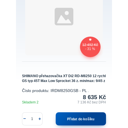
12 492 Kč
- 31 %
SHIMANO přehazovačka XT Di2 RD-M8250 12 rychl
GS typ 45T Max Low Sprocket 36 z. min/max: 9/45 z
Číslo produktu: IRDM8250GSB - PL .
8 635 Kč
Skladem 2
7 136 Kč
bez DPH
Přidat do košíku