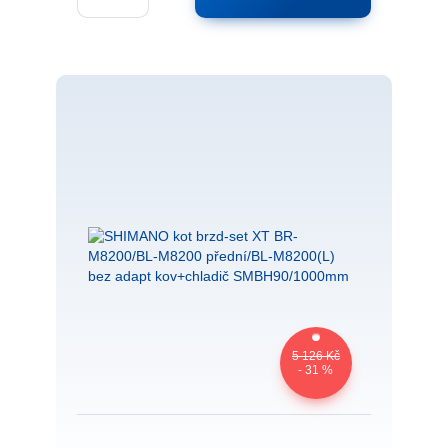
5 126 Kč
- 31 %