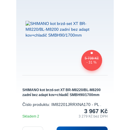
5 738 Kč
- 31 %
SHIMANO kot brzd-set XT BR-M8220/BL-M8200
zadní bez adapt kov+chladič SMBH90/1700mm
Číslo produktu: IM82201JRRXNA170 - PL .
3 967 Kč
Skladem 2
3 279 Kč
bez DPH