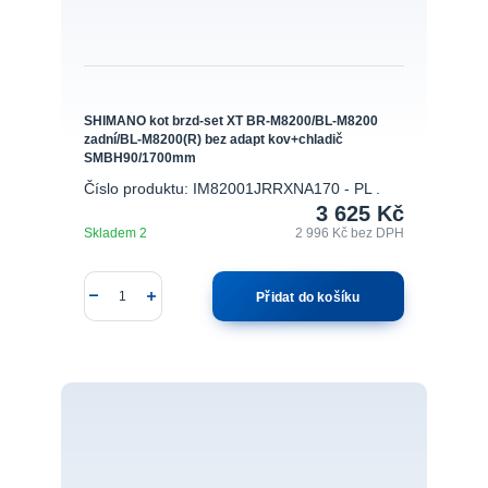
SHIMANO kot brzd-set XT BR-M8200/BL-M8200
zadní/BL-M8200(R) bez adapt kov+chladič
SMBH90/1700mm
Číslo produktu: IM82001JRRXNA170 - PL .
3 625 Kč
Skladem 2
2 996 Kč
bez DPH
Přidat do košíku