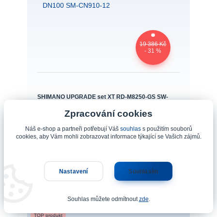
19 386 Kč
- 31 %
SHIMANO UPGRADE set XT RD-M8250-GS SW-
M8250-IR BT-DN320 EC-DN100 SM-CN910-12
Zpracování cookies
Číslo produktu: IGPM8250UPG08 - PL
Náš e-shop a partneři potřebují Váš
souhlas
s použitím souborů
13 401 Kč
cookies, aby Vám mohli zobrazovat informace týkající se Vašich zájmů.
Skladem 2
11 075 Kč
bez DPH
Přidat do košíku
Nastavení
Souhlasím
Souhlas můžete odmítnout
zde
.
TOP produkt