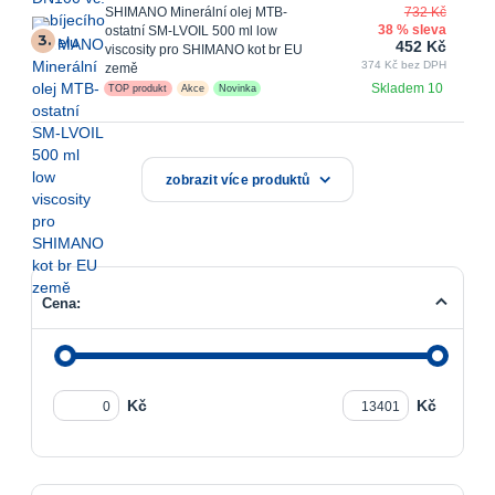
SHIMANO Minerální olej MTB-
732 Kč
38 % sleva
ostatní SM-LVOIL 500 ml low
3.
452 Kč
viscosity pro SHIMANO kot br EU
374 Kč bez DPH
země
Skladem 10
TOP produkt
Akce
Novinka
zobrazit více produktů
Cena:
Kč
Kč