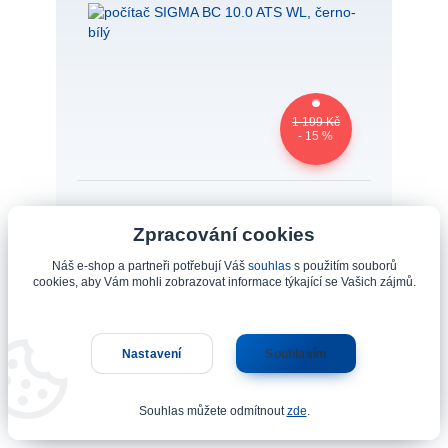
1 199 Kč
- 15 %
Zpracování cookies
počítač SIGMA BC 10.0 ATS WL, černo-bílý
Náš e-shop a partneři potřebují Váš
souhlas
s použitím souborů
Číslo produktu: 38915-kc bezdrátové
cookies, aby Vám mohli zobrazovat informace týkající se Vašich zájmů.
provedení - ATS kódovaný rádiový přenos10
funkcí - aktuální rychlost, vzdálenost, doba
jízdy, celkové kilometry, hodiny, průměrná
Nastavení
Souhlasím
rychlost, porovnání akt./prům. rychlosti,
celková doba jízdy, max. rychlost, teplota...
1 019 Kč
/
Kus
Souhlas můžete odmítnout
zde
.
skladem 10 Kus
842 Kč
bez DPH