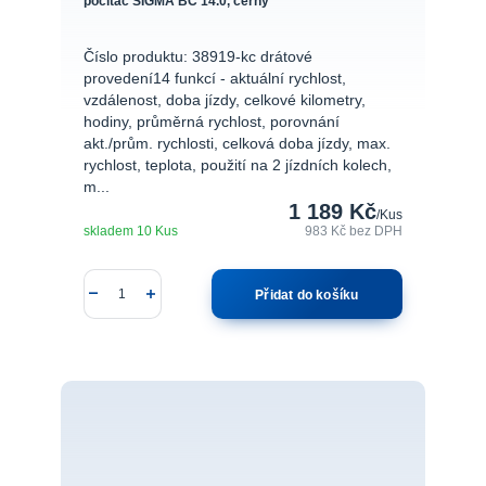
počítač SIGMA BC 14.0, černý
Číslo produktu: 38919-kc drátové
provedení14 funkcí - aktuální rychlost,
vzdálenost, doba jízdy, celkové kilometry,
hodiny, průměrná rychlost, porovnání
akt./prům. rychlosti, celková doba jízdy, max.
rychlost, teplota, použití na 2 jízdních kolech,
m...
1 189 Kč
/
Kus
skladem 10 Kus
983 Kč
bez DPH
Přidat do košíku