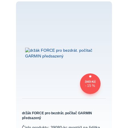
349 Kč
- 15 %
držák FORCE pro bezdrát. počítač GARMIN
předsazený
Číslo produktu: 39080-kc montáž na řidítka