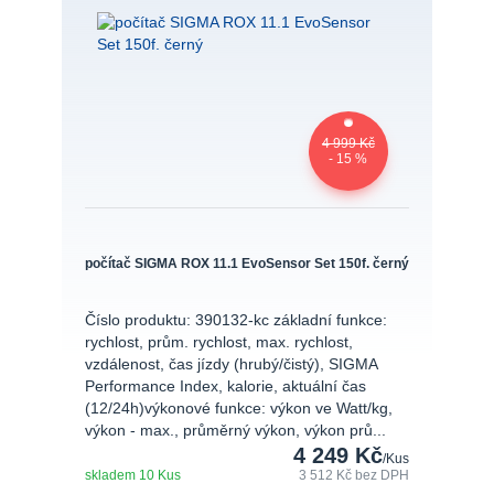
4 999 Kč
- 15 %
počítač SIGMA ROX 11.1 EvoSensor Set 150f. černý
Číslo produktu: 390132-kc základní funkce:
rychlost, prům. rychlost, max. rychlost,
vzdálenost, čas jízdy (hrubý/čistý), SIGMA
Performance Index, kalorie, aktuální čas
(12/24h)výkonové funkce: výkon ve Watt/kg,
výkon - max., průměrný výkon, výkon prů...
4 249 Kč
/
Kus
skladem 10 Kus
3 512 Kč
bez DPH