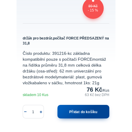
89 Kč
- 15 %
držák pro bezdrát.počítač FORCE PŘEDSAZENÝ na
31,8
Číslo produktu: 391216-kc základna
kompatibilní pouze s počítači FORCEmontáž
na řidítka průměru 31,8 mm celková délka
držáku (osa-střed): 62 mm univerzální pro
bezdrátové modelymateriál: plast, gumová
vložkabaleno v sáčku, hmotnost 1ks: 21g
76 Kč
/
Kus
skladem 10 Kus
63 Kč
bez DPH
Přidat do košíku