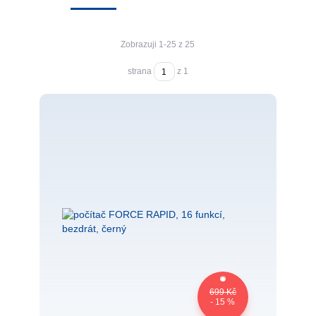
Zobrazuji 1-25 z 25
strana
z 1
699 Kč
- 15 %