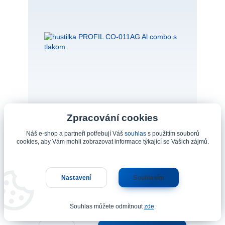
Zpracování cookies
Náš e-shop a partneři potřebují Váš
souhlas
s použitím souborů
cookies, aby Vám mohli zobrazovat informace týkající se Vašich zájmů.
hustilka PROFIL CO-011AG Al combo s tlakom.
Číslo produktu: 06-176-PF hustilka PROFIL
Nastavení
Souhlasím
CO-011AG Al combo s tlakom.
771 Kč
/
ks
skladem 10 ks
637 Kč
bez DPH
Souhlas můžete odmítnout
zde
.