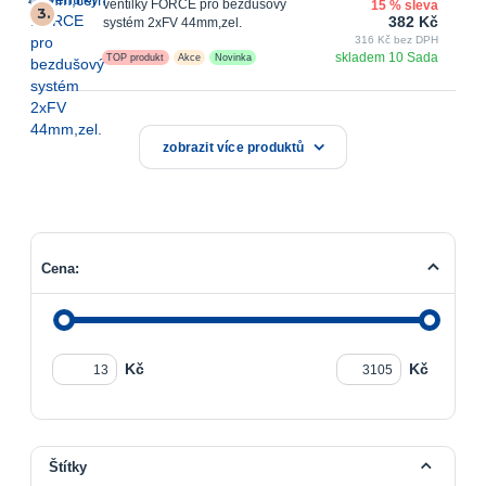
ventilky FORCE pro bezdušový
15 % sleva
3.
382 Kč
systém 2xFV 44mm,zel.
316 Kč bez DPH
skladem 10 Sada
TOP produkt
Akce
Novinka
zobrazit více produktů
Cena:
Kč
Kč
Štítky