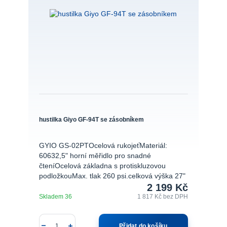
hustilka Giyo GF-94T se zásobníkem
GYIO GS-02PTOcelová rukojeťMateriál:
60632,5" horní měřidlo pro snadné
čteníOcelová základna s protiskluzovou
podložkouMax. tlak 260 psi.celková výška 27"
2 199 Kč
Skladem 36
1 817 Kč
bez DPH
Přidat do košíku