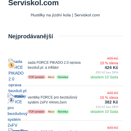
Serviskol.com
Hustilky na jízdní kola | Serviskol.com
Nejprodávanější
499 Kč
sada FORCE PIKADO 2.0 oprava
15 % sleva
1.
424 Kč
bezduš.pl. a inflátor
350 Kč bez DPH
skladem 10 Sada
TOP produkt
Akce
Novinka
449 Kč
ventilky FORCE pro bezdušový
15 % sleva
2.
382 Kč
systém 2xFV 44mm,čern
316 Kč bez DPH
skladem 10 Sada
TOP produkt
Akce
Novinka
449 Kč