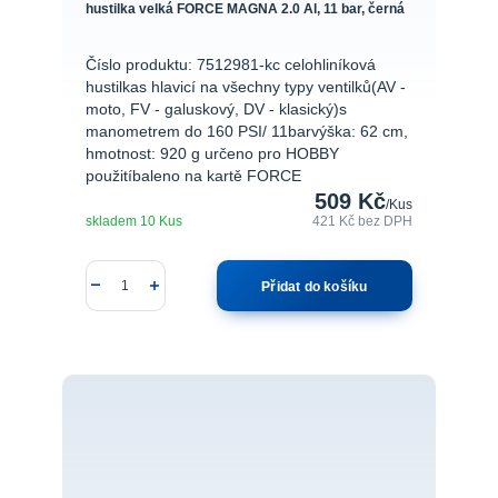
hustilka velká FORCE MAGNA 2.0 Al, 11 bar, černá
Číslo produktu: 7512981-kc celohliníková
hustilkas hlavicí na všechny typy ventilků(AV -
moto, FV - galuskový, DV - klasický)s
manometrem do 160 PSI/ 11barvýška: 62 cm,
hmotnost: 920 g určeno pro HOBBY
použitíbaleno na kartě FORCE
509 Kč
/
Kus
skladem 10 Kus
421 Kč
bez DPH
Přidat do košíku