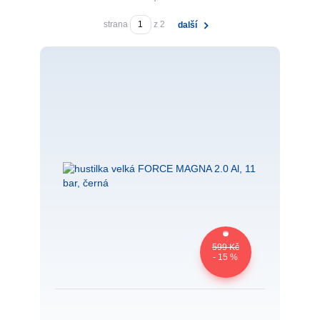
strana
z 2
další
599 Kč
- 15 %