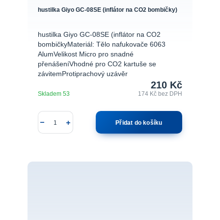
hustilka Giyo GC-08SE (inflátor na CO2 bombičky)
hustilka Giyo GC-08SE (inflátor na CO2
bombičkyMateriál: Tělo nafukovače 6063
AlumVelikost Micro pro snadné
přenášeníVhodné pro CO2 kartuše se
závitemProtiprachový uzávěr
210 Kč
Skladem 53
174 Kč
bez DPH
Přidat do košíku