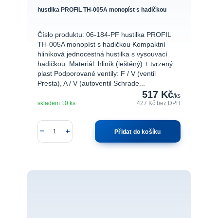
hustilka PROFIL TH-005A monopíst s hadičkou
Číslo produktu: 06-184-PF hustilka PROFIL
TH-005A monopíst s hadičkou Kompaktní
hliníková jednocestná hustilka s vysouvací
hadičkou. Materiál: hliník (leštěný) + tvrzený
plast Podporované ventily: F / V (ventil
Presta), A / V (autoventil Schrade...
517 Kč
/
ks
skladem 10 ks
427 Kč
bez DPH
Přidat do košíku