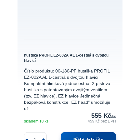
hustilka PROFIL EZ-002A AL 1-cestná s dvojtou
hlavicí
Číslo produktu: 06-186-PF hustilka PROFIL
EZ-002A AL 1-cestná s dvojtou hlavicí
Kompaktní hliníková jednocestná, 2-pístová
hustilka s patentovaným dvojitým ventilem
(tzv. EZ hlavice). EZ hlavice Jedinečná
bezpáková konstrukce "EZ head" umožňuje
už...
555 Kč
/
ks
skladem 10 ks
459 Kč
bez DPH
Přidat do košíku