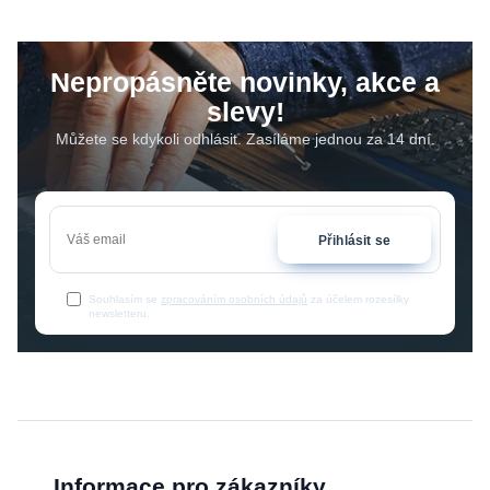
Nepropásněte novinky, akce a
slevy!
Můžete se kdykoli odhlásit. Zasíláme jednou za 14 dní.
Přihlásit se
Souhlasím se
zpracováním osobních údajů
za účelem rozesílky
newsletteru.
Informace pro zákazníky