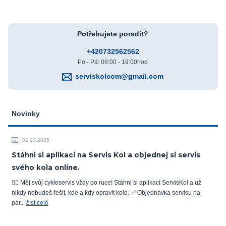
Potřebujete poradit?
+420732562562
Po - Pá: 08:00 - 19:00hod
serviskolcom@gmail.com
Novinky
02.10.2025
Stáhni si aplikaci na Servis Kol a objednej si servis
svého kola online.
🚴‍♂️ Měj svůj cykloservis vždy po ruce! Stáhni si aplikaci ServisKol a už
nikdy nebudeš řešit, kde a kdy opravit kolo. ✅ Objednávka servisu na
pár...
číst celé