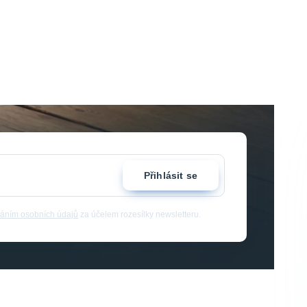
Přihlásit se
áním osobních údajů
za účelem rozesílky newsletteru.