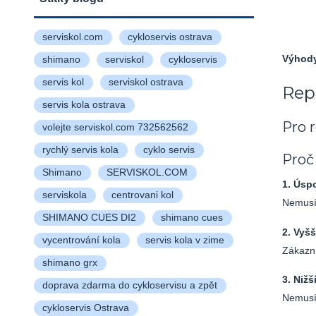
serviskol.com
cykloservis ostrava
Výhod
shimano
serviskol
cykloservis
servis kol
serviskol ostrava
Rep
servis kola ostrava
Pro 
volejte serviskol.com 732562562
rychlý servis kola
cyklo servis
Proč
Shimano
SERVISKOL.COM
1. Úsp
serviskola
centrovani kol
Nemusít
SHIMANO CUES DI2
shimano cues
2. Vyš
vycentrování kola
servis kola v zime
Zákazní
shimano grx
3. Nižš
doprava zdarma do cykloservisu a zpět
Nemusít
cykloservis Ostrava