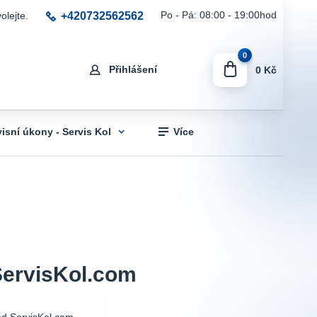
+420732562562
Po - Pá: 08:00 - 19:00hod
olejte.
0
Přihlášení
0 Kč
visní úkony - Servis Kol
Více
ServisKol.com