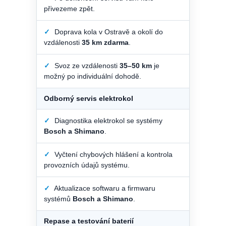
přivezeme zpět.
✓
Doprava kola v Ostravě a okolí do
vzdálenosti
35 km zdarma
.
✓
Svoz ze vzdálenosti
35–50 km
je
možný po individuální dohodě.
Odborný servis elektrokol
✓
Diagnostika elektrokol se systémy
Bosch a Shimano
.
✓
Vyčtení chybových hlášení a kontrola
provozních údajů systému.
✓
Aktualizace softwaru a firmwaru
systémů
Bosch a Shimano
.
Repase a testování baterií