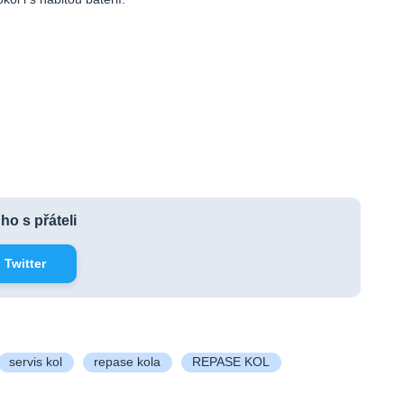
 ho s přáteli
Twitter
servis kol
repase kola
REPASE KOL