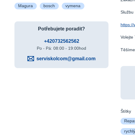
Magura
bosch
vymena
Službu 
https:/
Potřebujete poradit?
Volejte
+420732562562
Po - Pá: 08:00 - 19:00hod
Těšíme 
serviskolcom@gmail.com
Štítky
Repas
rychlý