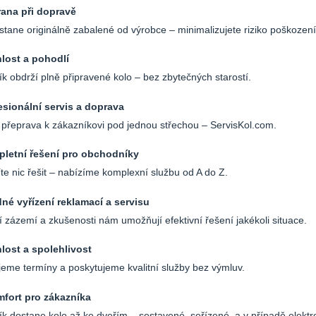
rana při dopravě
stane originálně zabalené od výrobce – minimalizujete riziko poškození
hlost a pohodlí
k obdrží plně připravené kolo – bez zbytečných starostí.
esionální servis a doprava
i přeprava k zákazníkovi pod jednou střechou – ServisKol.com.
pletní řešení pro obchodníky
e nic řešit – nabízíme komplexní službu od A do Z.
né vyřízení reklamací a servisu
í zázemí a zkušenosti nám umožňují efektivní řešení jakékoli situace.
lost a spolehlivost
eme termíny a poskytujeme kvalitní služby bez výmluv.
mfort pro zákazníka
k dostane kolo až ke dveřím – sestavené, seřízené, a v případě elektrok