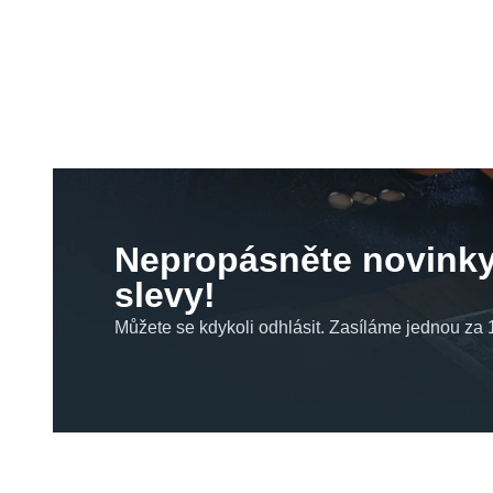
Nepropásněte novinky
slevy!
Můžete se kdykoli odhlásit. Zasíláme jednou za 1