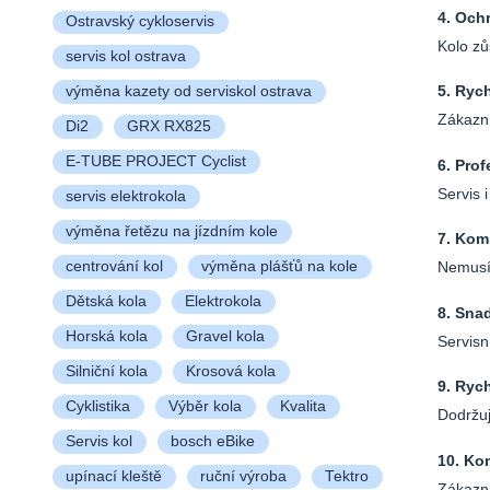
4. Och
Ostravský cykloservis
Kolo zů
servis kol ostrava
5. Ryc
výměna kazety od serviskol ostrava
Zákazní
Di2
GRX RX825
E-TUBE PROJECT Cyclist
6. Prof
Servis 
servis elektrokola
výměna řetězu na jízdním kole
7. Kom
centrování kol
výměna plášťů na kole
Nemusít
Dětská kola
Elektrokola
8. Snad
Horská kola
Gravel kola
Servisn
Silniční kola
Krosová kola
9. Rych
Cyklistika
Výběr kola
Kvalita
Dodržuj
Servis kol
bosch eBike
10. Ko
upínací kleště
ruční výroba
Tektro
Zákazní