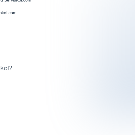
od ServisKol.com
 kol?