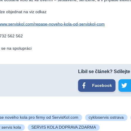
lze objednat na viz odkaz
/www.serviskol.com/
repase-noveho-kola-od-
serviskol-com
 732 562 562
se na spolupráci
Líbil se článek? Sdílejte
Facebook
e nového kola pro firmy od ServisKol.com
cykloservis ostrava
 servis kola
SERVIS KOLA DOPRAVA ZDARMA