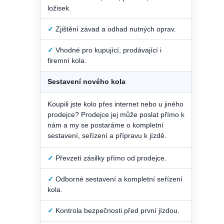
ložisek.
✓
Zjištění závad a odhad nutných oprav.
✓
Vhodné pro kupující, prodávající i
firemní kola.
Sestavení nového kola
Koupili jste kolo přes internet nebo u jiného
prodejce? Prodejce jej může poslat přímo k
nám a my se postaráme o kompletní
sestavení, seřízení a přípravu k jízdě.
✓
Převzetí zásilky přímo od prodejce.
✓
Odborné sestavení a kompletní seřízení
kola.
✓
Kontrola bezpečnosti před první jízdou.