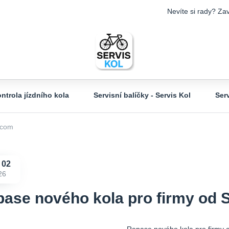
Nevíte si rady? Zav
ntrola jízdního kola
Servisní balíčky - Servis Kol
Ser
.com
02
26
ase nového kola pro firmy od 