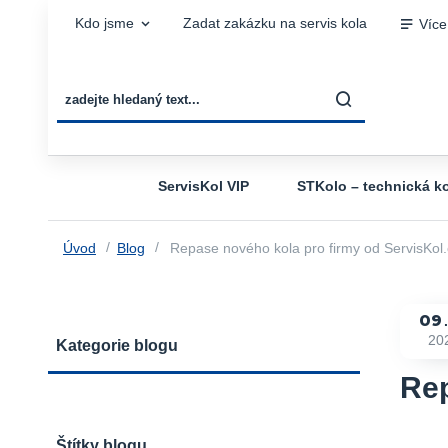
Kdo jsme
Zadat zakázku na servis kola
Více
ServisKol VIP
STKolo – technická ko
Úvod
Blog
Repase nového kola pro firmy od ServisKol
09
20
Kategorie blogu
Rep
Štítky blogu