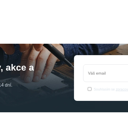
, akce a
4 dní.
Souhlasím se
zpracov