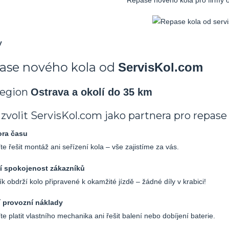
Repase nového kola pro firmy 
y
ase nového kola od
ServisKol.com
region
Ostrava a okolí do 35 km
 zvolit ServisKol.com jako partnera pro repase
ora času
e řešit montáž ani seřízení kola – vše zajistíme za vás.
ší spokojenost zákazníků
k obdrží kolo připravené k okamžité jízdě – žádné díly v krabici!
í provozní náklady
e platit vlastního mechanika ani řešit balení nebo dobíjení baterie.