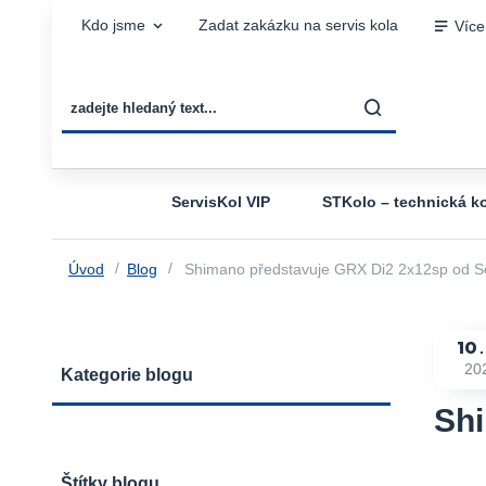
Kdo jsme
Zadat zakázku na servis kola
Více
ServisKol VIP
STKolo – technická ko
Úvod
Blog
Shimano představuje GRX Di2 2x12sp od S
10
20
Kategorie blogu
Shi
Štítky blogu