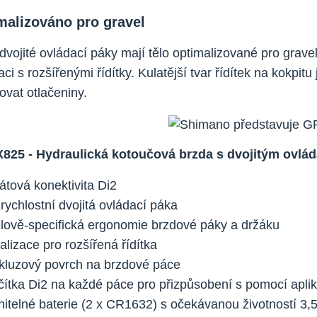
malizováno pro gravel
dvojité ovládací páky mají tělo optimalizované pro gra
aci s rozšířenými řídítky. Kulatější tvar řídítek na kokpit
ovat otlačeniny.
825 - Hydraulická kotoučová brzda s dvojitým ovlá
átová konektivita Di2
rychlostní dvojitá ovládací páka
lově-specifická ergonomie brzdové páky a držáku
lizace pro rozšířená řídítka
skluzový povrch na brzdové páce
lačítka Di2 na každé páce pro přizpůsobení s pomocí a
itelné baterie (2 x CR1632) s očekávanou životností 3,5