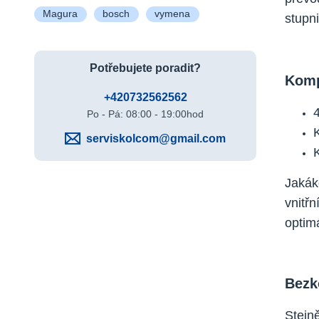
Magura
bosch
vymena
stupn
Potřebujete poradit?
Komp
+420732562562
Po - Pá: 08:00 - 19:00hod
serviskolcom@gmail.com
Jakák
vnitř
optimá
Bezk
Stejn