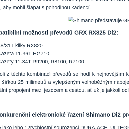
i, aby mohli šlapat s pohodlnou kadencí.
atibilní možnosti převodů GRX RX825 Di2:
48/31T kliky RX820
Kazeta 11-36T HG710
Kazety 11-34T R9200, R8100, R7100
oli z těchto kombinací převodů se hodí k nejnovější
ní šířkou 25 milimetrů a vylepšeným volnoběžným n
lní propojení mezi jezdcem a cestou, ať už je jakkoli od
onkurenční elektronické řazení Shimano Di2 pr
ě jako jeho 12rychlostní sourozenci DURA-ACE, ULTE