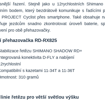
snější řazení. Stejně jako u 12rychlostních Shimano 
dním bodem, který bezdrátově komunikuje s řadícími pá
PROJECT Cyclist přes smartphone. Také obsahuje nabíj
uje jezdcům snadno zkontrolovat úroveň baterie, sp
vení pro obě přehazovačky.
í přehazovačka RD-RX825
Stabilizace řetězu SHIMANO SHADOW RD+
Integrovaná konektivita D-FLY a nabíjení
12rychlostní
Kompatibilní s kazetami 11-34T a 11-36T
Hmotnost: 310 gramů
 linie řetězu pro větší světlou výšku