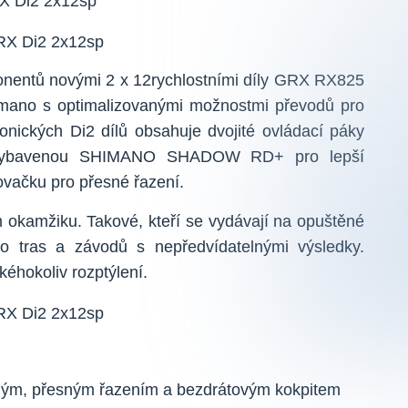
X Di2 2x12sp
ponentů novými 2 x 12rychlostními díly GRX RX825
himano s optimalizovanými možnostmi převodů pro
onických Di2 dílů obsahuje dvojité ovládací páky
ku vybavenou SHIMANO SHADOW RD+ pro lepší
ovačku pro přesné řazení.
ém okamžiku. Takové, kteří se vydávají na opuštěné
do tras a závodů s nepředvídatelnými výsledky.
kéhokoliv rozptýlení.
hlým, přesným řazením a bezdrátovým kokpitem