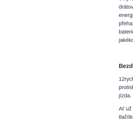
drátov
energi
přeha
bater
jakéko
Bezd
12ryc
proti
jízda.
Ať už 
tlačít