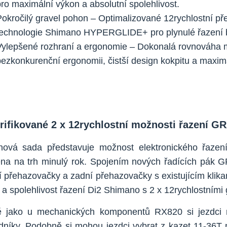
pro maximální výkon a absolutní spolehlivost.
Pokročilý gravel pohon – Optimalizované 12rychlostní př
technologie Shimano HYPERGLIDE+ pro plynulé řazení be
Vylepšené rozhraní a ergonomie – Dokonalá rovnováha
bezkonkurenční ergonomii, čistší design kokpitu a maxim
trifikované 2 x 12rychlostní možnosti řazení G
nová sada představuje možnost elektronického řazen
na na trh minulý rok. Spojením nových řadících pák G
í přehazovačky a zadní přehazovačky s existujícím klikam
 a spolehlivost řazení Di2 Shimano s 2 x 12rychlostními 
ě jako u mechanických komponentů RX820 si jezdci
dníky. Podobně si mohou jezdci vybrat z kazet 11-36T 