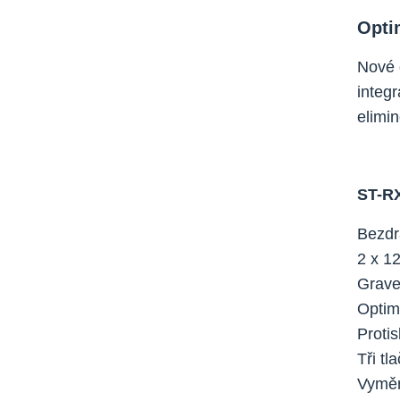
Opti
Nové 
integr
elimin
ST-RX
Bezdr
2 x 12
Grave
Optima
Proti
Tři t
Vyměn