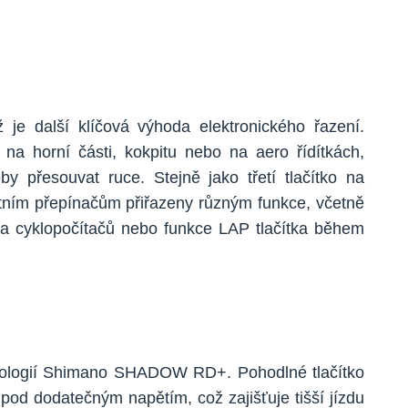
je další klíčová výhoda elektronického řazení.
na horní části, kokpitu nebo na aero řídítkách,
y přesouvat ruce. Stejně jako třetí tlačítko na
tním přepínačům přiřazeny různým funkce, včetně
l a cyklopočítačů nebo funkce LAP tlačítka během
nologií Shimano SHADOW RD+. Pohodlné tlačítko
 pod dodatečným napětím, což zajišťuje tišší jízdu