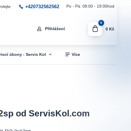
+420732562562
Po - Pá: 08:00 - 19:00hod
olejte.
0
Přihlášení
0 Kč
visní úkony - Servis Kol
Více
2sp od ServisKol.com