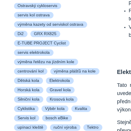
Ostravský cykloservis
servis kol ostrava
výměna kazety od serviskol ostrava
Di2
GRX RX825
E-TUBE PROJECT Cyclist
servis elektrokola
výměna řetězu na jízdním kole
Elek
centrování kol
výměna plášťů na kole
Dětská kola
Elektrokola
Tato 
Horská kola
Gravel kola
uvede
Silniční kola
Krosová kola
předn
Cyklistika
Výběr kola
Kvalita
výkon
Servis kol
bosch eBike
Stejn
upínací kleště
ruční výroba
Tektro
převo