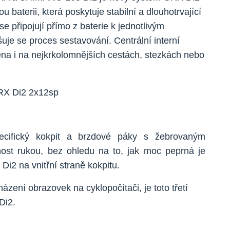
 baterii, která poskytuje stabilní a dlouhotrvající
e připojují přímo z baterie k jednotlivým
je se proces sestavování. Centrální interní
ěna i na nejkrkolomnějších cestách, stezkách nebo
ecifický kokpit a brzdové páky s žebrovaným
ost rukou, bez ohledu na to, jak moc peprná je
Di2 na vnitřní straně kokpitu.
ázení obrazovek na cyklopočítači, je toto třetí
Di2.