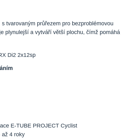
vel s tvarovaným průřezem pro bezproblémovou
u je plynulejší a vytváří větší plochu, čímž pomáhá
dáním
plikace E-TUBE PROJECT Cyclist
 až 4 roky