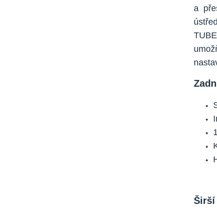
a pře
ústře
TUBE 
umožň
nasta
Zadn
Širší