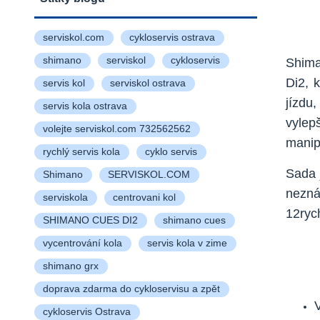
serviskol.com
cykloservis ostrava
shimano
serviskol
cykloservis
Shima
Di2, 
servis kol
serviskol ostrava
jízdu
servis kola ostrava
vyle
volejte serviskol.com 732562562
manip
rychlý servis kola
cyklo servis
Sada 
Shimano
SERVISKOL.COM
nezná
serviskola
centrovani kol
12ryc
SHIMANO CUES DI2
shimano cues
vycentrování kola
servis kola v zime
shimano grx
doprava zdarma do cykloservisu a zpět
cykloservis Ostrava