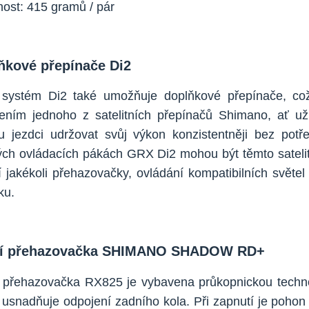
ost: 415 gramů / pár
ňkové přepínače Di2
systém Di2 také umožňuje doplňkové přepínače, což 
jením jednoho z satelitních přepínačů Shimano, ať už 
 jezdci udržovat svůj výkon konzistentněji bez potřeb
tých ovládacích pákách GRX Di2 mohou být těmto sateli
í jakékoli přehazovačky, ovládání kompatibilních světe
ku.
í přehazovačka SHIMANO SHADOW RD+
 přehazovačka RX825 je vybavena průkopnickou tech
f usnadňuje odpojení zadního kola. Při zapnutí je pohon