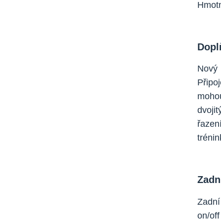
Hmotn
Dopl
Nový 
Připo
mohou
dvoji
řazen
trénin
Zadn
Zadní
on/of