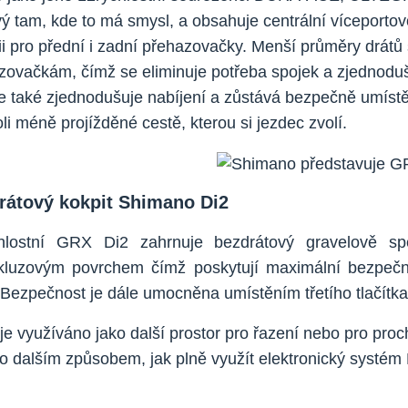
ý tam, kde to má smysl, a obsahuje centrální víceportovou
i pro přední i zadní přehazovačky. Menší průměry drátů s
zovačkám, čímž se eliminuje potřeba spojek a zjednodušu
ie také zjednodušuje nabíjení a zůstává bezpečně umíst
li méně projížděné cestě, kterou si jezdec zvolí.
rátový kokpit Shimano Di2
hlostní GRX Di2 zahrnuje bezdrátový gravelově sp
skluzovým povrchem čímž poskytují maximální bezpečn
 Bezpečnost je dále umocněna umístěním třetího tlačítka 
je využíváno jako další prostor pro řazení nebo pro proch
ko dalším způsobem, jak plně využít elektronický systém 