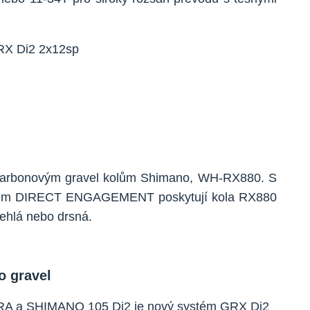
m karbonovým gravel kolům Shimano, WH-RX880. S
ábojem DIRECT ENGAGEMENT poskytují kola RX880
lehlá nebo drsná.
o gravel
GRA a SHIMANO 105 Di2 je nový systém GRX Di2