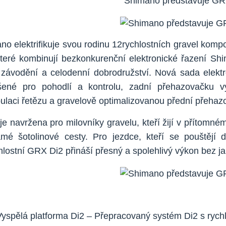
Shimano představuje GR
no elektrifikuje svou rodinu 12rychlostních gravel kom
které kombinují bezkonkurenční elektronické řazení S
, závodění a celodenní dobrodružství. Nová sada elektr
pšené pro pohodlí a kontrolu, zadní přehazovač
ulaci řetězu a gravelově optimalizovanou přední přehaz
je navržena pro milovníky gravelu, kteří žijí v přítomn
mé šotolinové cesty. Pro jezdce, kteří se pouštějí 
hlostní GRX Di2 přináší přesný a spolehlivý výkon bez ja
Vyspělá platforma Di2 – Přepracovaný systém Di2 s ryc