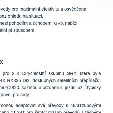
evody pro maximální efektivitu a osvědčená
z ohledu na situaci.
 mezi pohodlím a úchopem. GRX nabízí
ální přizpůsobení.
RX
í pro 2 x 12rychlostní skupinu GRX, která byla
RX RX825 Di2, dostupných satelitních přepínačů,
i RX820, kazetou a brzdami si jezdci užijí typický
gravel převody.
 mohou adaptovat své převody s 48/31zubovými
nebo 11-34T pro široký rozsah převodů s těsnými