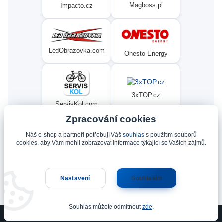
Magboss.pl
Impacto.cz
LedObrazovka.com
Onesto Energy
3xTOP.cz
ServisKol.com
Zpracování cookies
Náš e-shop a partneři potřebují Váš
souhlas
s použitím souborů
Condat
Ninex.cz
cookies, aby Vám mohli zobrazovat informace týkající se Vašich zájmů.
Nastavení
Souhlasím
Upravit sběr cookies.
Souhlas můžete odmítnout
zde
.