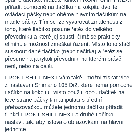
přiřadit pomocnému tlačítku na kokpitu dvojité
ovládací páčky nebo oběma hlavním tlačítkům na
madle páčky. Tím se lze vyvarovat zmatenosti z
toho, které tlačítko posune řetěz do velkého
převodníku a které jej spustí, čímž se prakticky
eliminuje možnost zmeškat řazení. Místo toho stačí
stisknout dané tlačítko (nebo tlačítka) a řetěz se
přesune na jakýkoli převodník, na kterém právě
není, nebo na další.
FRONT SHIFT NEXT vám také umožní získat více
z nastavení Shimano 105 Di2, které nemá pomocné
tlačítko na kokpitu. Místo použití obou tlačítek na
levé straně páčky k manipulaci s přední
přehazovačkou můžete jednomu tlačítku přiřadit
funkci FRONT SHIFT NEXT a druhé tlačítko
nastavit tak, aby listovalo obrazovkami na hlavní
jednotce.