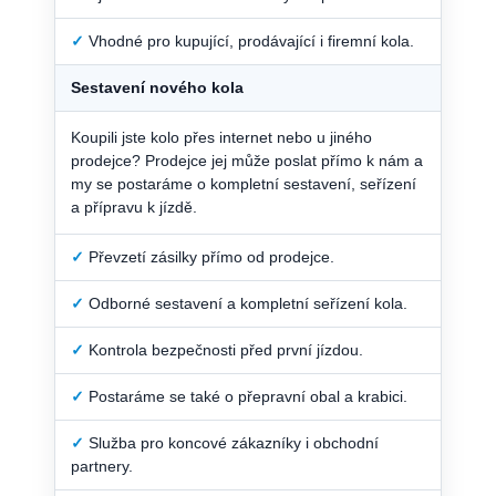
✓
Vhodné pro kupující, prodávající i firemní kola.
Sestavení nového kola
Koupili jste kolo přes internet nebo u jiného
prodejce? Prodejce jej může poslat přímo k nám a
my se postaráme o kompletní sestavení, seřízení
a přípravu k jízdě.
✓
Převzetí zásilky přímo od prodejce.
✓
Odborné sestavení a kompletní seřízení kola.
✓
Kontrola bezpečnosti před první jízdou.
✓
Postaráme se také o přepravní obal a krabici.
✓
Služba pro koncové zákazníky i obchodní
partnery.