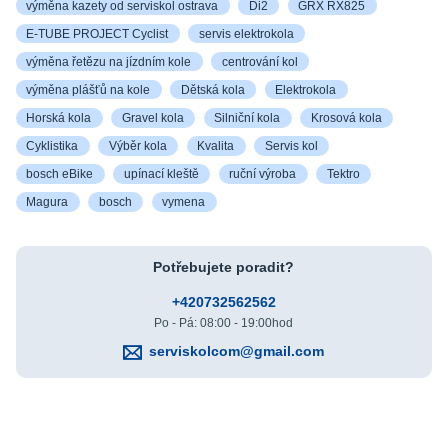
výměna kazety od serviskol ostrava
Di2
GRX RX825
E-TUBE PROJECT Cyclist
servis elektrokola
výměna řetězu na jízdním kole
centrování kol
výměna plášťů na kole
Dětská kola
Elektrokola
Horská kola
Gravel kola
Silniční kola
Krosová kola
Cyklistika
Výběr kola
Kvalita
Servis kol
bosch eBike
upínací kleště
ruční výroba
Tektro
Magura
bosch
vymena
Potřebujete poradit?
+420732562562
Po - Pá: 08:00 - 19:00hod
serviskolcom@gmail.com