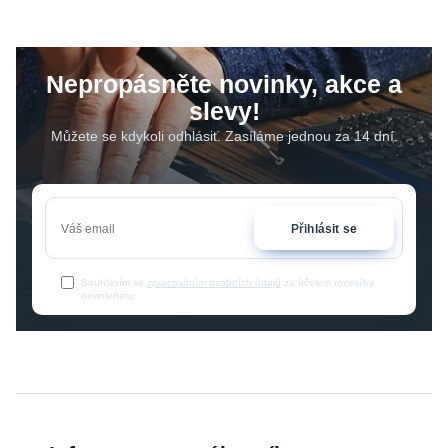
Nepropásněte novinky, akce a
slevy!
Můžete se kdykoli odhlásit. Zasíláme jednou za 14 dní.
Přihlásit se
Souhlasím se
zpracováním osobních údajů
za účelem rozesílky
newsletteru.