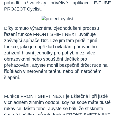
pohodlí uživatelsky přívětivé aplikace E-TUBE
PROJECT Cyclist.
Díky tomuto výraznému zjednodušení procesu
řazení funkce FRONT SHIFT NEXT uvolňuje
zbývající spínače Di2. Lze jim tam přidělit jiné
funkce, jako je například ovládání párovacího
zařízení hlavní jednotky pro pohyb mezi více
obrazovkami nebo spouštění tlačítek pro
přehazování, abyste mohli bezpečně držet ruce na
řídítkách v nerovném terénu nebo při náročném
šlapání.
Funkce FRONT SHIFT NEXT je užitečná i při jízdě
v chladném zimním období, kdy na sobě máte tlusté
rukavice. Místo toho, abyste se báli, že stisknete
špatné tlačítko, můžete funkci FRONT SHIFT NEXT