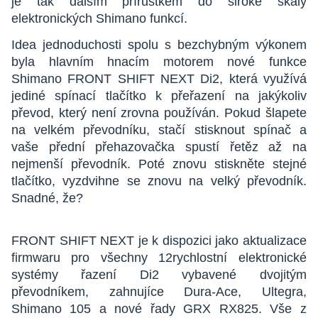
je tak dalším přírůstkem do široké škály
elektronických Shimano funkcí.
Idea jednoduchosti spolu s bezchybným výkonem
byla hlavním hnacím motorem nové funkce
Shimano FRONT SHIFT NEXT Di2, která využívá
jediné spínací tlačítko k přeřazení na jakýkoliv
převod, který není zrovna používán. Pokud šlapete
na velkém převodníku, stačí stisknout spínač a
vaše přední přehazovačka spustí řetěz až na
nejmenší převodník. Poté znovu stiskněte stejné
tlačítko, vyzdvihne se znovu na velký převodník.
Snadné, že?
FRONT SHIFT NEXT je k dispozici jako aktualizace
firmwaru pro všechny 12rychlostní elektronické
systémy řazení Di2 vybavené dvojitým
převodníkem, zahnujíce Dura-Ace, Ultegra,
Shimano 105 a nové řady GRX RX825. Vše z