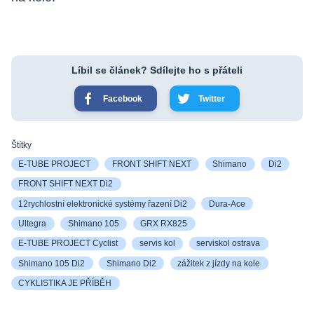
Líbil se článek? Sdílejte ho s přáteli
Facebook
Twitter
Štítky
E-TUBE PROJECT
FRONT SHIFT NEXT
Shimano
Di2
FRONT SHIFT NEXT Di2
12rychlostní elektronické systémy řazení Di2
Dura-Ace
Ultegra
Shimano 105
GRX RX825
E-TUBE PROJECT Cyclist
servis kol
serviskol ostrava
Shimano 105 Di2
Shimano Di2
zážitek z jízdy na kole
CYKLISTIKA JE PŘÍBĚH