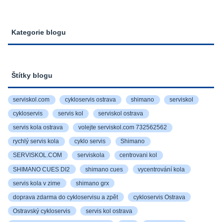
Kategorie blogu
Štítky blogu
serviskol.com
cykloservis ostrava
shimano
serviskol
cykloservis
servis kol
serviskol ostrava
servis kola ostrava
volejte serviskol.com 732562562
rychlý servis kola
cyklo servis
Shimano
SERVISKOL.COM
serviskola
centrovani kol
SHIMANO CUES DI2
shimano cues
vycentrování kola
servis kola v zime
shimano grx
doprava zdarma do cykloservisu a zpět
cykloservis Ostrava
Ostravský cykloservis
servis kol ostrava