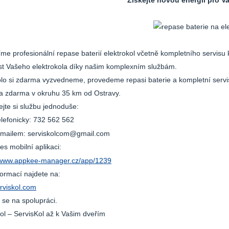
Získejte novou energii pro V
me profesionální repase baterií elektrokol včetně kompletního servisu 
st Vašeho elektrokola díky našim komplexním službám.
lo si zdarma vyzvedneme, provedeme repasi baterie a kompletní servi
a zdarma v okruhu 35 km od Ostravy.
jte si službu jednoduše:
lefonicky: 732 562 562
mailem: serviskolcom@gmail.com
es mobilní aplikaci:
//www.appkee-manager.cz/app/1239
formací najdete na:
rviskol.com
se na spolupráci.
ol – ServisKol až k Vašim dveřím