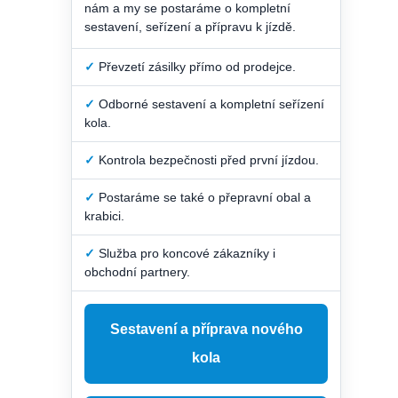
nám a my se postaráme o kompletní
sestavení, seřízení a přípravu k jízdě.
✓
Převzetí zásilky přímo od prodejce.
✓
Odborné sestavení a kompletní seřízení
kola.
✓
Kontrola bezpečnosti před první jízdou.
✓
Postaráme se také o přepravní obal a
krabici.
✓
Služba pro koncové zákazníky i
obchodní partnery.
Sestavení a příprava nového
kola