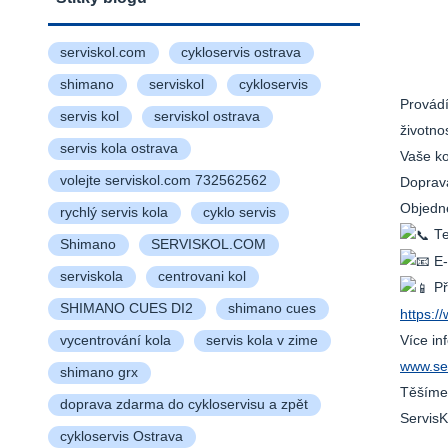
serviskol.com
cykloservis ostrava
shimano
serviskol
cykloservis
Provádí
servis kol
serviskol ostrava
životno
servis kola ostrava
Vaše ko
volejte serviskol.com 732562562
Doprav
Objedne
rychlý servis kola
cyklo servis
Te
Shimano
SERVISKOL.COM
E-
serviskola
centrovani kol
Př
SHIMANO CUES DI2
shimano cues
https:
vycentrování kola
servis kola v zime
Více in
www.se
shimano grx
Těšíme 
doprava zdarma do cykloservisu a zpět
ServisK
cykloservis Ostrava