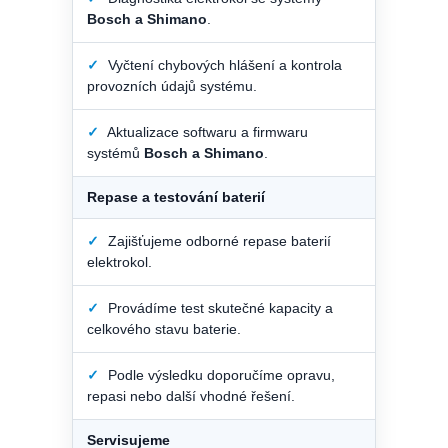
Bosch a Shimano
.
✓
Vyčtení chybových hlášení a kontrola
provozních údajů systému.
✓
Aktualizace softwaru a firmwaru
systémů
Bosch a Shimano
.
Repase a testování baterií
✓
Zajišťujeme odborné repase baterií
elektrokol.
✓
Provádíme test skutečné kapacity a
celkového stavu baterie.
✓
Podle výsledku doporučíme opravu,
repasi nebo další vhodné řešení.
Servisujeme