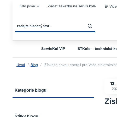
Kdo jsme
Zadat zakázku na servis kola
Více
ServisKol VIP
STKolo – technická ko
Úvod
Blog
Získejte novou energii pro Vaše elektrokolo!
13
20
Kategorie blogu
Zís
Štítky blogu