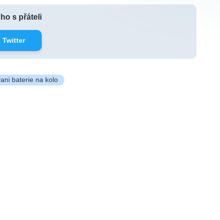
 ho s přáteli
Twitter
ani baterie na kolo