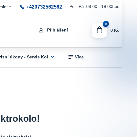
+420732562562
Po - Pá: 08:00 - 19:00hod
olejte.
0
Přihlášení
0 Kč
visní úkony - Servis Kol
Více
ektrokolo!