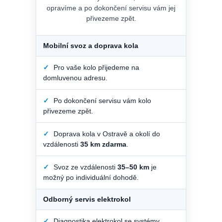
opravíme a po dokončení servisu vám jej
přivezeme zpět.
Mobilní svoz a doprava kola
✓
Pro vaše kolo přijedeme na
domluvenou adresu.
✓
Po dokončení servisu vám kolo
přivezeme zpět.
✓
Doprava kola v Ostravě a okolí do
vzdálenosti
35 km zdarma
.
✓
Svoz ze vzdálenosti
35–50 km
je
možný po individuální dohodě.
Odborný servis elektrokol
✓
Diagnostika elektrokol se systémy