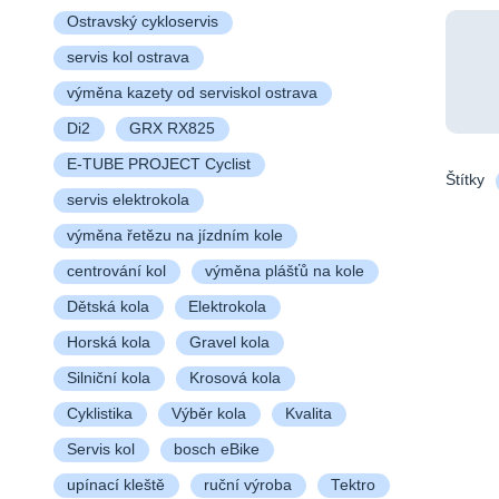
Ostravský cykloservis
servis kol ostrava
výměna kazety od serviskol ostrava
Di2
GRX RX825
E-TUBE PROJECT Cyclist
Štítky
servis elektrokola
výměna řetězu na jízdním kole
centrování kol
výměna plášťů na kole
Dětská kola
Elektrokola
Horská kola
Gravel kola
Silniční kola
Krosová kola
Cyklistika
Výběr kola
Kvalita
Servis kol
bosch eBike
upínací kleště
ruční výroba
Tektro