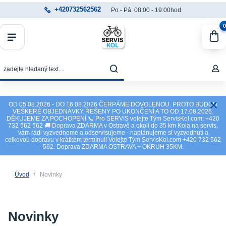
+420732562562
Po - Pá: 08:00 - 19:00hod
0
OD 05.08.2026 - DO 16.08.2026 ČERPÁME DOVOLENOU. PROTO BUDOU
VEŠKERÉ OBJEDNÁVKY ŘEŠENY PO UKONČENÍ A TO OD 17.08.2026.
DĚKUJEME ZA POCHOPENÍ 📞 Pro SERVIS volejte Tým ServisKol.com: +420
732 562 562 🚚 Doprava ZDARMA v Ostravě a okolí do 35 km Kola na servis,
vám rádi vyzvedneme a odservisujeme - naplánujeme si vyzvednutí a
celkovou dopravu v krátkém termínu!! Volejte Tým ServisKol.com +420 732 562
562. Doprava ZDARMA OSTRAVA + OKRUH 35KM.
Úvod
Novinky
Novinky