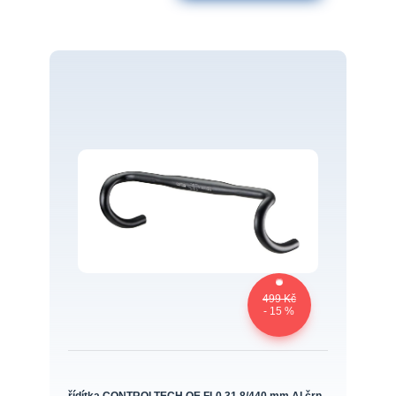
499 Kč
- 15 %
řídítka CONTROLTECH OE FL0 31,8/440 mm,Al,črn