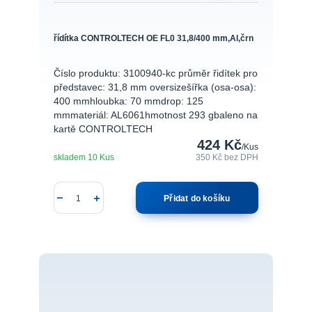
řídítka CONTROLTECH OE FL0 31,8/400 mm,Al,črn
Číslo produktu: 3100940-kc průměr řidítek pro
představec: 31,8 mm oversizešířka (osa-osa):
400 mmhloubka: 70 mmdrop: 125
mmmateriál: AL6061hmotnost 293 gbaleno na
kartě CONTROLTECH
424 Kč
/
Kus
skladem 10 Kus
350 Kč
bez DPH
Přidat do košíku