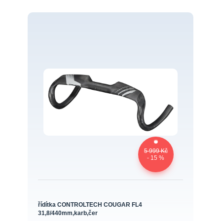
5 999 Kč
- 15 %
řídítka CONTROLTECH COUGAR FL4
31,8/440mm,karb,čer