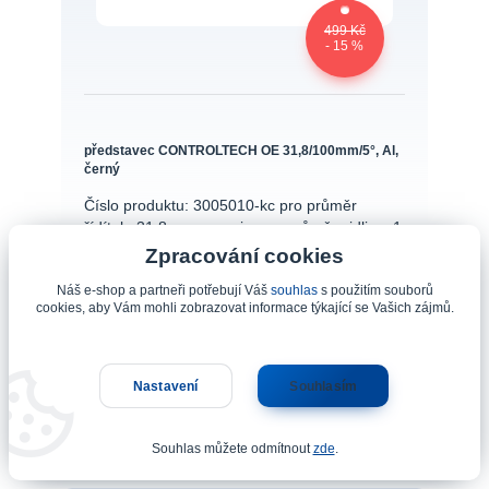
499 Kč
- 15 %
představec CONTROLTECH OE 31,8/100mm/5°, Al,
černý
Číslo produktu: 3005010-kc pro průměr
řídítek: 31,8 mm oversizepro průměr vidlice: 1
1/8"délka: 100 mmúhel: +/- 5°materilál:
Zpracování cookies
AL6061hmotnost: 158 gbaleno na kartě
Náš e-shop a partneři potřebují Váš
souhlas
s použitím souborů
CONTROLTECH
cookies, aby Vám mohli zobrazovat informace týkající se Vašich zájmů.
424 Kč
/
Kus
skladem 10 Kus
350 Kč
bez DPH
Nastavení
Souhlasím
Přidat do košíku
Souhlas můžete odmítnout
zde
.