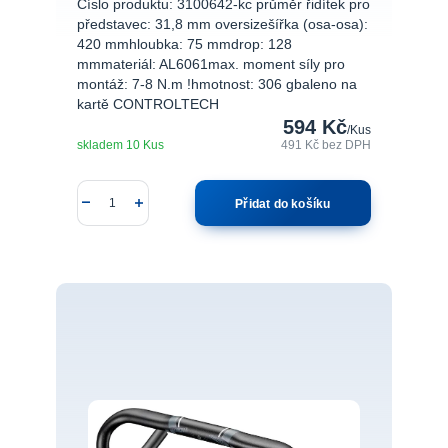
Číslo produktu: 3100642-kc průměr řidítek pro
představec: 31,8 mm oversizešířka (osa-osa):
420 mmhloubka: 75 mmdrop: 128
mmmateriál: AL6061max. moment síly pro
montáž: 7-8 N.m !hmotnost: 306 gbaleno na
kartě CONTROLTECH
594 Kč
/
Kus
skladem 10 Kus
491 Kč
bez DPH
Přidat do košíku