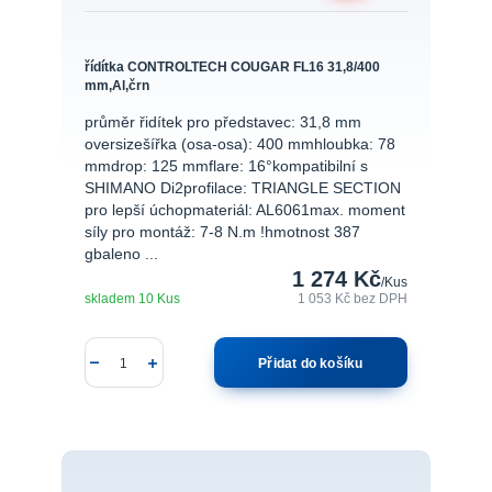
řídítka CONTROLTECH COUGAR FL16 31,8/400
mm,Al,črn
průměr řidítek pro představec: 31,8 mm
oversizešířka (osa-osa): 400 mmhloubka: 78
mmdrop: 125 mmflare: 16°kompatibilní s
SHIMANO Di2profilace: TRIANGLE SECTION
pro lepší úchopmateriál: AL6061max. moment
síly pro montáž: 7-8 N.m !hmotnost 387
gbaleno ...
1 274 Kč
/
Kus
skladem 10 Kus
1 053 Kč
bez DPH
Přidat do košíku