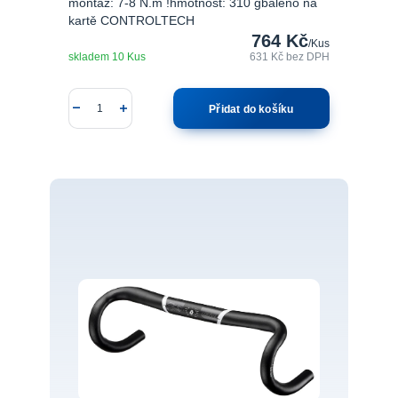
montáž: 7-8 N.m !hmotnost: 310 gbaleno na
kartě CONTROLTECH
764 Kč
/
Kus
skladem 10 Kus
631 Kč
bez DPH
Přidat do košíku