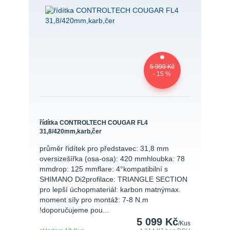
5 999 Kč
- 15 %
řídítka CONTROLTECH COUGAR FL4
31,8/420mm,karb,čer
průměr řidítek pro představec: 31,8 mm
oversizešířka (osa-osa): 420 mmhloubka: 78
mmdrop: 125 mmflare: 4°kompatibilní s
SHIMANO Di2profilace: TRIANGLE SECTION
pro lepší úchopmateriál: karbon matnýmax.
moment síly pro montáž: 7-8 N.m
!doporučujeme pou...
5 099 Kč
/
Kus