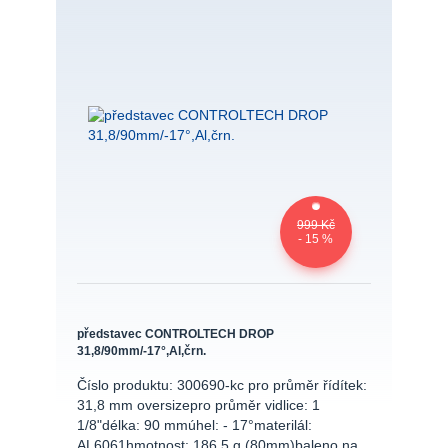
999 Kč
- 15 %
představec CONTROLTECH DROP
31,8/90mm/-17°,Al,črn.
Číslo produktu: 300690-kc pro průměr řídítek:
31,8 mm oversizepro průměr vidlice: 1
1/8"délka: 90 mmúhel: - 17°materilál:
AL6061hmotnost: 186,5 g (80mm)baleno na