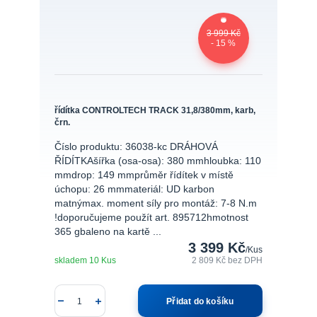
3 999 Kč
- 15 %
řídítka CONTROLTECH TRACK 31,8/380mm, karb,
črn.
Číslo produktu: 36038-kc DRÁHOVÁ
ŘÍDÍTKAšířka (osa-osa): 380 mmhloubka: 110
mmdrop: 149 mmprůměr řídítek v místě
úchopu: 26 mmmateriál: UD karbon
matnýmax. moment síly pro montáž: 7-8 N.m
!doporučujeme použít art. 895712hmotnost
365 gbaleno na kartě ...
3 399 Kč
/
Kus
skladem 10 Kus
2 809 Kč
bez DPH
Přidat do košíku