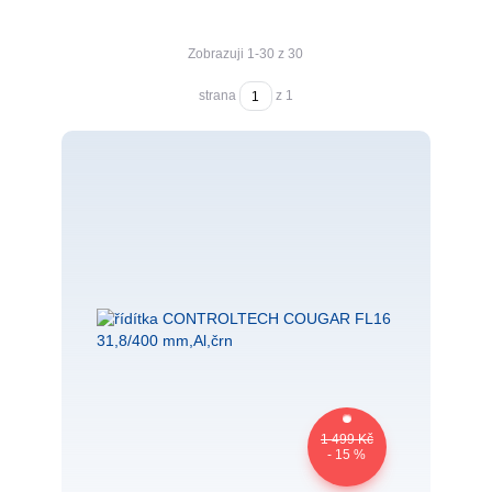
Zobrazuji 1-30 z 30
strana
z 1
1 499 Kč
- 15 %