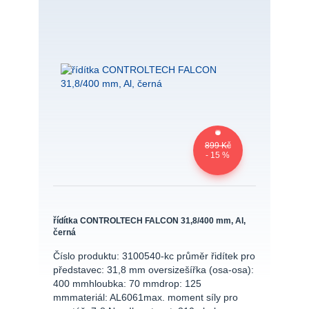
899 Kč
- 15 %
řídítka CONTROLTECH FALCON 31,8/400 mm, Al,
černá
Číslo produktu: 3100540-kc průměr řidítek pro
představec: 31,8 mm oversizešířka (osa-osa):
400 mmhloubka: 70 mmdrop: 125
mmmateriál: AL6061max. moment síly pro