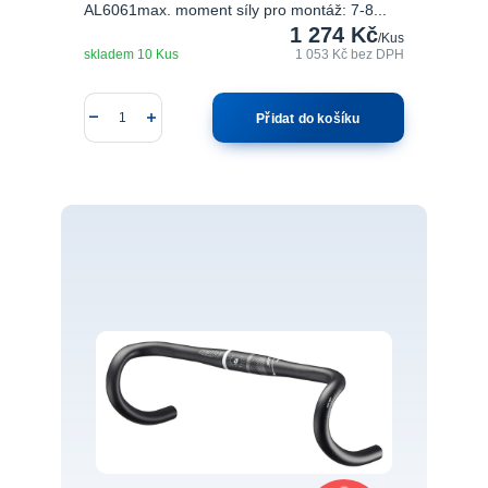
AL6061max. moment síly pro montáž: 7-8...
1 274 Kč
/
Kus
skladem 10 Kus
1 053 Kč
bez DPH
Přidat do košíku