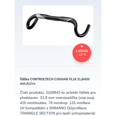
1 499 Kč
- 15 %
řídítka CONTROLTECH COUGAR FL16 31,8/420
mm,Al,črn
Číslo produktu: 3100842-kc průměr řidítek pro
představec: 31,8 mm oversizešířka (osa-osa):
420 mmhloubka: 78 mmdrop: 125 mmflare:
16°kompatibilní s SHIMANO Di2profilace:
TRIANGLE SECTION pro lepší úchopmateriál: