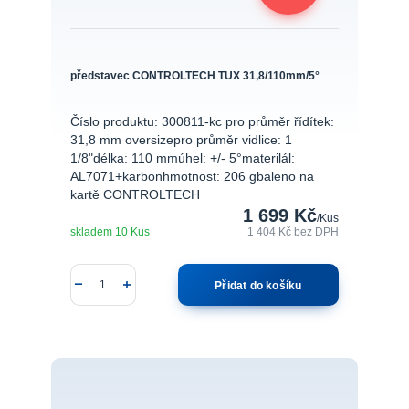
představec CONTROLTECH TUX 31,8/110mm/5°
Číslo produktu: 300811-kc pro průměr řídítek:
31,8 mm oversizepro průměr vidlice: 1
1/8"délka: 110 mmúhel: +/- 5°materilál:
AL7071+karbonhmotnost: 206 gbaleno na
kartě CONTROLTECH
1 699 Kč
/
Kus
skladem 10 Kus
1 404 Kč
bez DPH
Přidat do košíku