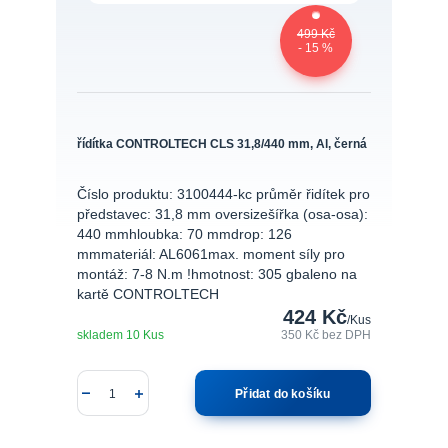
499 Kč
- 15 %
řídítka CONTROLTECH CLS 31,8/440 mm, Al, černá
Číslo produktu: 3100444-kc průměr řidítek pro
představec: 31,8 mm oversizešířka (osa-osa):
440 mmhloubka: 70 mmdrop: 126
mmmateriál: AL6061max. moment síly pro
montáž: 7-8 N.m !hmotnost: 305 gbaleno na
kartě CONTROLTECH
424 Kč
/
Kus
skladem 10 Kus
350 Kč
bez DPH
Přidat do košíku