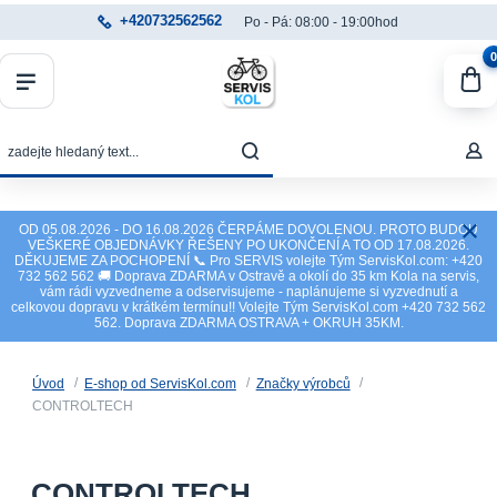
+420732562562
Po - Pá: 08:00 - 19:00hod
0
OD 05.08.2026 - DO 16.08.2026 ČERPÁME DOVOLENOU. PROTO BUDOU
VEŠKERÉ OBJEDNÁVKY ŘEŠENY PO UKONČENÍ A TO OD 17.08.2026.
DĚKUJEME ZA POCHOPENÍ 📞 Pro SERVIS volejte Tým ServisKol.com: +420
732 562 562 🚚 Doprava ZDARMA v Ostravě a okolí do 35 km Kola na servis,
vám rádi vyzvedneme a odservisujeme - naplánujeme si vyzvednutí a
celkovou dopravu v krátkém termínu!! Volejte Tým ServisKol.com +420 732 562
562. Doprava ZDARMA OSTRAVA + OKRUH 35KM.
Úvod
E-shop od ServisKol.com
Značky výrobců
CONTROLTECH
CONTROLTECH