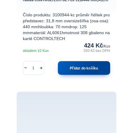
Číslo produktu: 3100944-kc průměr řidítek pro
představec: 31,8 mm oversizešířka (osa-osa):
440 mmhloubka: 70 mmdrop: 125
mmmateriál: AL6061hmotnost 308 gbaleno na
kartě CONTROLTECH
424 Kč
/
Kus
skladem 10 Kus
350 Kč
bez DPH
Přidat do košíku