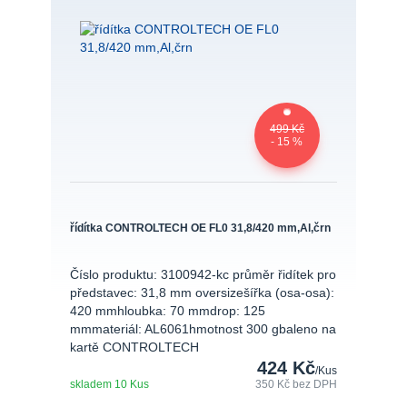
499 Kč
- 15 %
řídítka CONTROLTECH OE FL0 31,8/420 mm,Al,črn
Číslo produktu: 3100942-kc průměr řidítek pro
představec: 31,8 mm oversizešířka (osa-osa):
420 mmhloubka: 70 mmdrop: 125
mmmateriál: AL6061hmotnost 300 gbaleno na
kartě CONTROLTECH
424 Kč
/
Kus
skladem 10 Kus
350 Kč
bez DPH