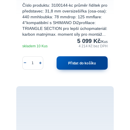
Číslo produktu: 3100144-kc průměr řidítek pro
představec: 31,8 mm oversizešířka (osa-osa):
440 mmhloubka: 78 mmdrop: 125 mmflare:
4°kompatibilní s SHIMANO Di2profilace:
TRIANGLE SECTION pro lepší úchopmateriál:
karbon matnýmax. moment síly pro montáž...
5 099 Kč
/
Kus
skladem 10 Kus
4 214 Kč
bez DPH
Přidat do košíku