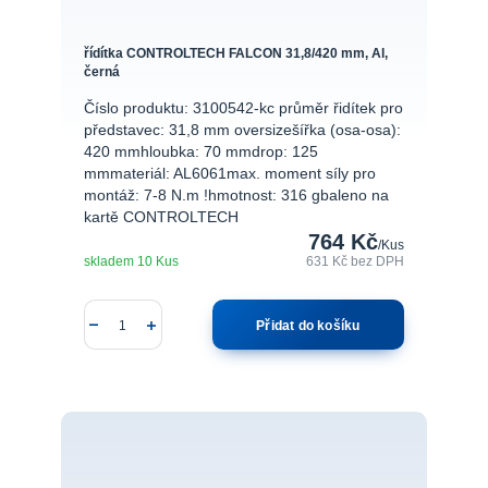
řídítka CONTROLTECH FALCON 31,8/420 mm, Al,
černá
Číslo produktu: 3100542-kc průměr řidítek pro
představec: 31,8 mm oversizešířka (osa-osa):
420 mmhloubka: 70 mmdrop: 125
mmmateriál: AL6061max. moment síly pro
montáž: 7-8 N.m !hmotnost: 316 gbaleno na
kartě CONTROLTECH
764 Kč
/
Kus
skladem 10 Kus
631 Kč
bez DPH
Přidat do košíku