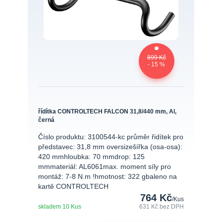
899 Kč
- 15 %
řídítka CONTROLTECH FALCON 31,8/440 mm, Al,
černá
Číslo produktu: 3100544-kc průměr řidítek pro
představec: 31,8 mm oversizešířka (osa-osa):
420 mmhloubka: 70 mmdrop: 125
mmmateriál: AL6061max. moment síly pro
montáž: 7-8 N.m !hmotnost: 322 gbaleno na
kartě CONTROLTECH
764 Kč
/
Kus
skladem 10 Kus
631 Kč
bez DPH