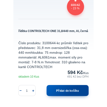
699 Kč
- 15 %
řídítka CONTROLTECH ONE 31,8/440 mm, Al, černá
Číslo produktu: 3100644-kc průměr řidítek pro
představec: 31,8 mm oversizešířka (osa-osa):
440 mmhloubka: 75 mmdrop: 128
mmmateriál: AL6061max. moment síly pro
montáž: 7-8 N.m !hmotnost: 310 gbaleno na
kartě CONTROLTECH
594 Kč
/
Kus
skladem 10 Kus
491 Kč
bez DPH
Přidat do košíku