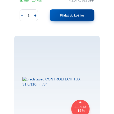
skladem 10 Kus
4 214 Kč
bez DPH
Přidat do košíku
1 999 Kč
- 15 %