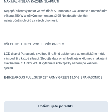
MAXIMÁLNÍ SÍLA V KAŽDÉM ŠLÁPNUTÍ
Nejlepší středový motor ve své třídě! S Panasonic GX Ultimate o nominálním
výkonu 250 W a točivým momentem až 95 Nm dosáhnete těch
nejnáročnějších cílů za všech okolností.
VŠECHNY FUNKCE POD JEDNÍM PALCEM
LCD displej Panasonic s volbou 5 režimů asistence a automatického módu
vás podrží v každé situaci. Sledujte data o rychlosti, ujeté kilometry i aktuální
stav baterie. S funkcí WALK vytáhnete kolo zpátky nahoru po každém
sjezdu.
E-BIKE ARGUS FULL.SUSP 29", ARMY GREEN 19,5"-2 ( PANASONIC )
.
Potřebujete poradit?