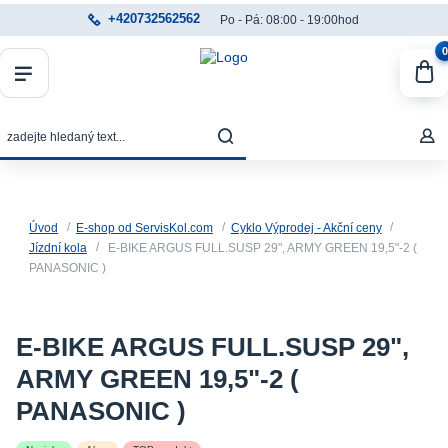
+420732562562
Po - Pá: 08:00 - 19:00hod
0
Úvod
E-shop od ServisKol.com
Cyklo Výprodej - Akční ceny
Jízdní kola
E-BIKE ARGUS FULL.SUSP 29", ARMY GREEN 19,5"-2 (
PANASONIC )
E-BIKE ARGUS FULL.SUSP 29",
ARMY GREEN 19,5"-2 (
PANASONIC )