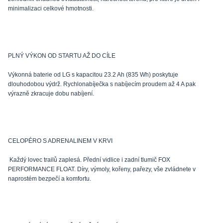
minimalizaci celkové hmotnosti.
PLNÝ VÝKON OD STARTU AŽ DO CÍLE
Výkonná baterie od LG s kapacitou 23.2 Ah (835 Wh) poskytuje
dlouhodobou výdrž. Rychlonabíječka s nabíjecím proudem až 4 A pak
výrazně zkracuje dobu nabíjení.
CELOPÉRO S ADRENALINEM V KRVI
Každý lovec trailů zaplesá. Přední vidlice i zadní tlumič FOX
PERFORMANCE FLOAT. Díry, výmoly, kořeny, pařezy, vše zvládnete v
naprostém bezpečí a komfortu.