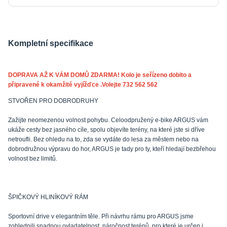
Kompletní specifikace
DOPRAVA AŽ K VÁM DOMŮ ZDARMA! Kolo je seřízeno dobito a
připravené k okamžité vyjížďce .Volejte 732 562 562
STVOŘEN PRO DOBRODRUHY
Zažijte neomezenou volnost pohybu. Celoodpružený e-bike ARGUS vám
ukáže cesty bez jasného cíle, spolu objevíte terény, na které jste si dříve
netroufli. Bez ohledu na to, zda se vydáte do lesa za městem nebo na
dobrodružnou výpravu do hor, ARGUS je tady pro ty, kteří hledají bezbřehou
volnost bez limitů.
ŠPIČKOVÝ HLINÍKOVÝ RÁM
Sportovní drive v elegantním těle. Při návrhu rámu pro ARGUS jsme
zohlednili snadnou ovladatelnost, náročnost terénů, pro které je určen i