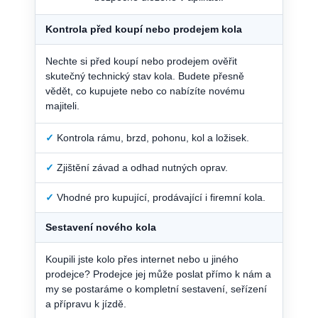
Kontrola před koupí nebo prodejem kola
Nechte si před koupí nebo prodejem ověřit
skutečný technický stav kola. Budete přesně
vědět, co kupujete nebo co nabízíte novému
majiteli.
✓
Kontrola rámu, brzd, pohonu, kol a ložisek.
✓
Zjištění závad a odhad nutných oprav.
✓
Vhodné pro kupující, prodávající i firemní kola.
Sestavení nového kola
Koupili jste kolo přes internet nebo u jiného
prodejce? Prodejce jej může poslat přímo k nám a
my se postaráme o kompletní sestavení, seřízení
a přípravu k jízdě.