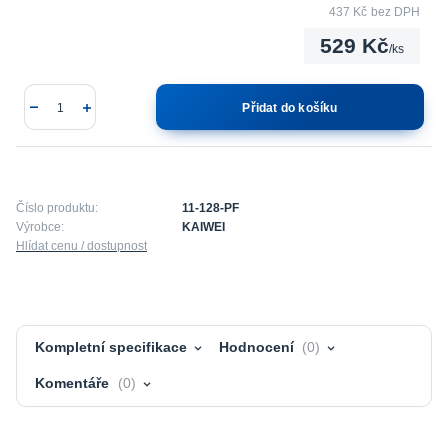
437 Kč
bez DPH
529 Kč
/
ks
Přidat do košíku
Číslo produktu:
11-128-PF
Výrobce:
KAIWEI
Hlídat cenu / dostupnost
Kompletní specifikace
Hodnocení
0
Komentáře
0