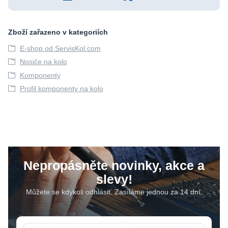
Zboží zařazeno v kategoriích
E-shop od ServisKol.com
Nosiče na kolo
Komponenty
Profil komponenty na kolo
Nepropásněte novinky, akce a
slevy!
Můžete se kdykoli odhlásit. Zasíláme jednou za 14 dní.