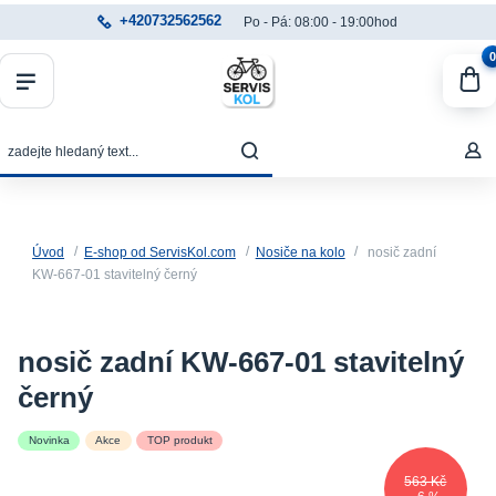
+420732562562
Po - Pá: 08:00 - 19:00hod
0
Úvod
E-shop od ServisKol.com
Nosiče na kolo
nosič zadní
KW-667-01 stavitelný černý
nosič zadní KW-667-01 stavitelný
černý
Novinka
Akce
TOP produkt
563 Kč