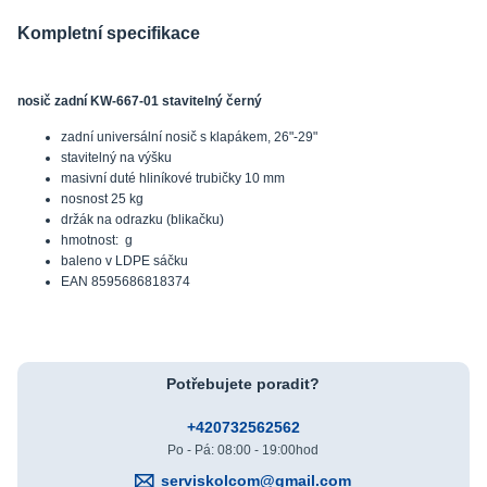
Kompletní specifikace
nosič zadní KW-667-01 stavitelný černý
zadní universální nosič s klapákem, 26"-29"
stavitelný na výšku
masivní duté hliníkové trubičky 10 mm
nosnost 25 kg
držák na odrazku (blikačku)
hmotnost: g
baleno v LDPE sáčku
EAN 8595686818374
Potřebujete poradit?
+420732562562
Po - Pá: 08:00 - 19:00hod
serviskolcom@gmail.com