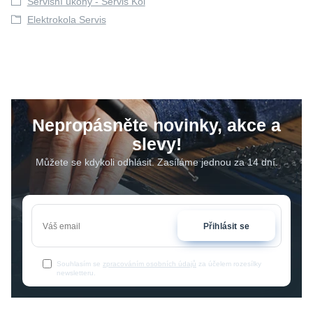
Servisní úkony - Servis Kol
Elektrokola Servis
Nepropásněte novinky, akce a
slevy!
Můžete se kdykoli odhlásit. Zasíláme jednou za 14 dní.
Přihlásit se
Souhlasím se
zpracováním osobních údajů
za účelem rozesílky
newsletteru.