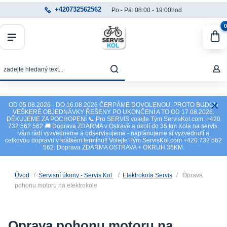
+420732562562
Po - Pá: 08:00 - 19:00hod
0
OD 05.08.2026 - DO 16.08.2026 ČERPÁME DOVOLENOU. PROTO BUDOU
VEŠKERÉ OBJEDNÁVKY ŘEŠENY PO UKONČENÍ A TO OD 17.08.2026.
DĚKUJEME ZA POCHOPENÍ 📞 Pro SERVIS volejte Tým ServisKol.com: +420
732 562 562 🚚 Doprava ZDARMA v Ostravě a okolí do 35 km Kola na servis,
vám rádi vyzvedneme a odservisujeme - naplánujeme si vyzvednutí a
celkovou dopravu v krátkém termínu!! Volejte Tým ServisKol.com +420 732 562
562. Doprava ZDARMA OSTRAVA + OKRUH 35KM.
Úvod
Servisní úkony - Servis Kol
Elektrokola Servis
Oprava
pohonu motoru na elektrokole
Oprava pohonu motoru na