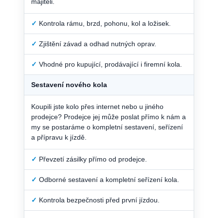
majiteli.
✓
Kontrola rámu, brzd, pohonu, kol a ložisek.
✓
Zjištění závad a odhad nutných oprav.
✓
Vhodné pro kupující, prodávající i firemní kola.
Sestavení nového kola
Koupili jste kolo přes internet nebo u jiného
prodejce? Prodejce jej může poslat přímo k nám a
my se postaráme o kompletní sestavení, seřízení
a přípravu k jízdě.
✓
Převzetí zásilky přímo od prodejce.
✓
Odborné sestavení a kompletní seřízení kola.
✓
Kontrola bezpečnosti před první jízdou.