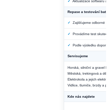
✓
Aktualizace softwaru a 
Repase a testování bateri
✓
Zajišťujeme odborné repa
✓
Provádíme test skutečné
✓
Podle výsledku doporučí
Servisujeme
Horská, silniční a gravel ko
Městská, trekingová a děts
Elektrokola a jejich elektri
Vidlice, tlumiče, brzdy a p
Kde nás najdete