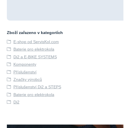
Zboží zařazeno v kategoriích
E-shop od ServisKol.com
Baterie pro elektrokola
Di2 a E-BIKE SYSTEMS
Komponenty
Příslušenství
Značky výrobců
Příslušenství Di2 a STEPS
Baterie pro elektrokola
Di2