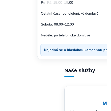
Po–Pá: 15:00–18:00
Ostatní časy: po telefonické domluvě
Sobota: 08:00–12:00
Neděle: po telefonické domluvě
Nejedná se o klasickou kamennou prod
Naše služby
Mob