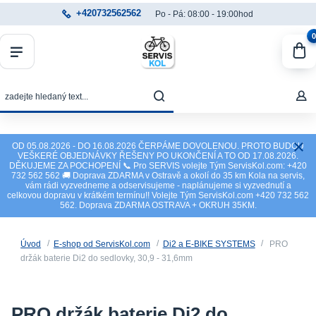
+420732562562
Po - Pá: 08:00 - 19:00hod
0
OD 05.08.2026 - DO 16.08.2026 ČERPÁME DOVOLENOU. PROTO BUDOU
VEŠKERÉ OBJEDNÁVKY ŘEŠENY PO UKONČENÍ A TO OD 17.08.2026.
DĚKUJEME ZA POCHOPENÍ 📞 Pro SERVIS volejte Tým ServisKol.com: +420
732 562 562 🚚 Doprava ZDARMA v Ostravě a okolí do 35 km Kola na servis,
vám rádi vyzvedneme a odservisujeme - naplánujeme si vyzvednutí a
celkovou dopravu v krátkém termínu!! Volejte Tým ServisKol.com +420 732 562
562. Doprava ZDARMA OSTRAVA + OKRUH 35KM.
Úvod
E-shop od ServisKol.com
Di2 a E-BIKE SYSTEMS
PRO
držák baterie Di2 do sedlovky, 30,9 - 31,6mm
PRO držák baterie Di2 do