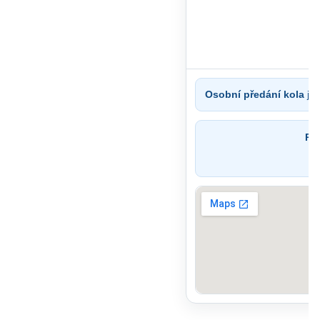
Osobní předání kola
je 
Po