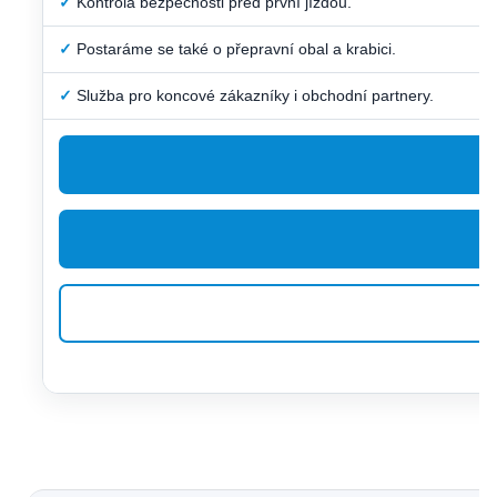
✓
Kontrola bezpečnosti před první jízdou.
✓
Postaráme se také o přepravní obal a krabici.
✓
Služba pro koncové zákazníky i obchodní partnery.