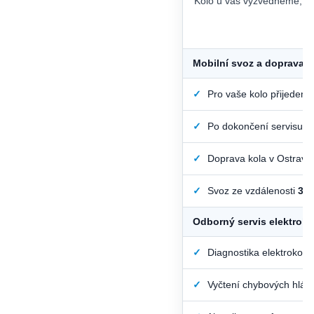
Kolo u vás vyzvedneme, od
Mobilní svoz a doprava k
✓
Pro vaše kolo přijedem
✓
Po dokončení servisu vá
✓
Doprava kola v Ostravě 
✓
Svoz ze vzdálenosti
35
Odborný servis elektroko
✓
Diagnostika elektrokol 
✓
Vyčtení chybových hláše