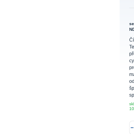
s
ND
Čí
T
př
cy
pr
ma
od
šp
sp
sk
10