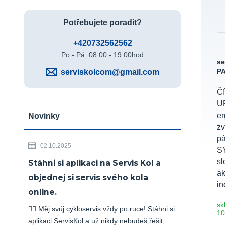
Potřebujete poradit?
+420732562562
Po - Pá: 08:00 - 19:00hod
s
serviskolcom@gmail.com
PA
Čí
U
er
Novinky
zv
p
02.10.2025
SY
sl
Stáhni si aplikaci na Servis Kol a
a
objednej si servis svého kola
in
online.
sk
🚴‍♂️ Měj svůj cykloservis vždy po ruce! Stáhni si
10
aplikaci ServisKol a už nikdy nebudeš řešit,