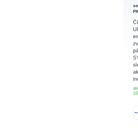
s
PA
Čí
U
er
zv
p
SY
sl
a
in
sk
10