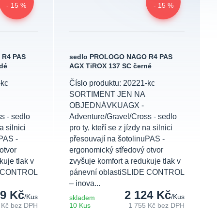
- 15 %
- 15 %
 R4 PAS
sedlo PROLOGO NAGO R4 PAS
dé
AGX TiROX 137 SC černé
-kc
Číslo produktu: 20221-kc
SORTIMENT JEN NA
OBJEDNÁVKUAGX -
s - sedlo
Adventure/Gravel/Cross - sedlo
a silnici
pro ty, kteří se z jízdy na silnici
uPAS -
přesouvají na šotolinuPAS -
otvor
ergonomický středový otvor
uje tlak v
zvyšuje komfort a redukuje tlak v
DE CONTROL
pánevní oblastiSLIDE CONTROL
– inova...
99 Kč
2 124 Kč
/
Kus
/
Kus
skladem
 Kč
bez DPH
10 Kus
1 755 Kč
bez DPH