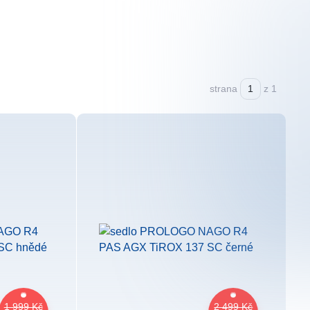
strana
z 1
1 999 Kč
2 499 Kč