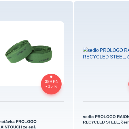
399 Kč
- 15 %
sedlo PROLOGO RAION
motávka PROLOGO
RECYCLED STEEL, čer
LAINTOUCH zelená