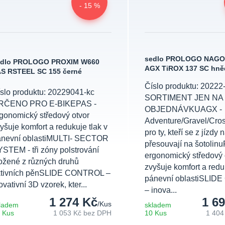
- 15 %
sedlo PROLOGO NAGO
edlo PROLOGO PROXIM W660
AGX TiROX 137 SC hně
S RSTEEL SC 155 černé
Číslo produktu: 20222
slo produktu: 20229041-kc
SORTIMENT JEN NA
RČENO PRO E-BIKEPAS -
OBJEDNÁVKUAGX -
gonomický středový otvor
Adventure/Gravel/Cros
yšuje komfort a redukuje tlak v
pro ty, kteří se z jízdy n
ánevní oblastiMULTI- SECTOR
přesouvají na šotolin
STEM - tři zóny polstrování
ergonomický středový 
ožené z různých druhů
zvyšuje komfort a reduk
ktivních pěnSLIDE CONTROL –
pánevní oblastiSLI
ovativní 3D vzorek, kter...
– inova...
1 274 Kč
1 6
/
Kus
ladem
skladem
 Kus
1 053 Kč
bez DPH
10 Kus
1 404