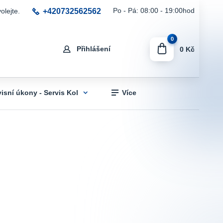
+420732562562
Po - Pá: 08:00 - 19:00hod
olejte.
0
Přihlášení
0 Kč
visní úkony - Servis Kol
Více