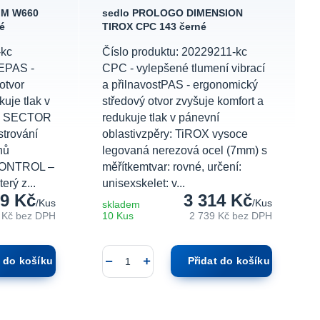
IM W660
sedlo PROLOGO DIMENSION
é
TIROX CPC 143 černé
-kc
Číslo produktu: 20229211-kc
EPAS -
CPC - vylepšené tlumení vibrací
otvor
a přilnavostPAS - ergonomický
uje tlak v
středový otvor zvyšuje komfort a
I- SECTOR
redukuje tlak v pánevní
strování
oblastivzpěry: TiROX vysoce
hů
legovaná nerezová ocel (7mm) s
CONTROL –
měřítkemtvar: rovné, určení:
erý z...
unisexskelet: v...
09 Kč
3 314 Kč
/
Kus
/
Kus
skladem
 Kč
bez DPH
10 Kus
2 739 Kč
bez DPH
t do košíku
Přidat do košíku