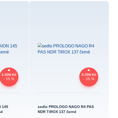
1 599 Kč
3 299 Kč
- 15 %
- 15 %
 145
sedlo PROLOGO NAGO R4 PAS
né
NDR TiROX 137 černé