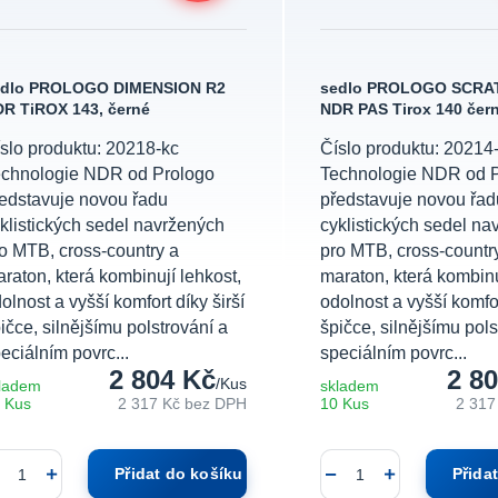
edlo PROLOGO DIMENSION R2
sedlo PROLOGO SCRA
R TiROX 143, černé
NDR PAS Tirox 140 čer
slo produktu: 20218-kc
Číslo produktu: 20214
echnologie NDR od Prologo
Technologie NDR od 
edstavuje novou řadu
představuje novou řad
klistických sedel navržených
cyklistických sedel na
o MTB, cross-country a
pro MTB, cross-countr
raton, která kombinují lehkost,
maraton, která kombinu
olnost a vyšší komfort díky širší
odolnost a vyšší komfor
ičce, silnějšímu polstrování a
špičce, silnějšímu pols
eciálním povrc...
speciálním povrc...
2 804 Kč
2 8
/
Kus
ladem
skladem
 Kus
2 317 Kč
bez DPH
10 Kus
2 317
Přidat do košíku
Přida