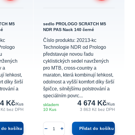
TCH M5
sedlo PROLOGO SCRATCH M5
né
NDR PAS Nack 140 černé
-kc
Číslo produktu: 20213-kc
Prologo
Technologie NDR od Prologo
u
představuje novou řadu
vržených
cyklistických sedel navržených
y a
pro MTB, cross-country a
jí lehkost,
maraton, která kombinují lehkost,
t díky širší
odolnost a vyšší komfort díky širší
trování a
špičce, silnějšímu polstrování a
speciálním povrc...
04 Kč
4 674 Kč
/
Kus
/
Kus
skladem
 Kč
bez DPH
10 Kus
3 863 Kč
bez DPH
t do košíku
Přidat do košíku