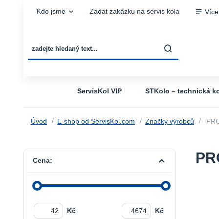
Kdo jsme
Zadat zakázku na servis kola
Více
ServisKol VIP
STKolo – technická ko
Úvod
E-shop od ServisKol.com
Značky výrobců
PR
PR
Cena:
Kč
Kč