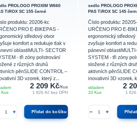
edlo PROLOGO PROXIM W660
sedlo PROLOGO PROX
S TiROX SC 155 černé
PAS TiROX SC 145 čern
slo produktu: 20206-kc
Číslo produktu: 20205
RČENO PRO E-BIKEPAS -
URČENO PRO E-BIK
gonomický středový otvor
ergonomický středový 
yšuje komfort a redukuje tlak v
zvyšuje komfort a reduk
ánevní oblastiMULTI- SECTOR
pánevní oblastiMULT
STEM - tři zóny polstrování
SYSTEM - tři zóny pol
ožené z různých druhů
složené z různých dru
ktivních pěnSLIDE CONTROL –
aktivních pěnSLIDE 
ovativní 3D vzorek, který z...
inovativní 3D vzorek, kt
2 209 Kč
2 2
/
Kus
ladem
skladem
 Kus
1 826 Kč
bez DPH
10 Kus
1 826
Přidat do košíku
Přida