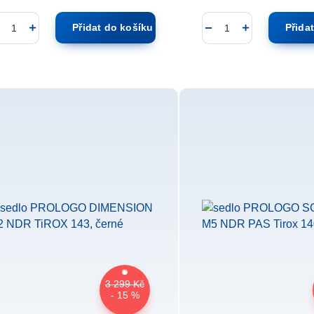
Přidat do košíku
Přida
3 299 Kč
- 15 %