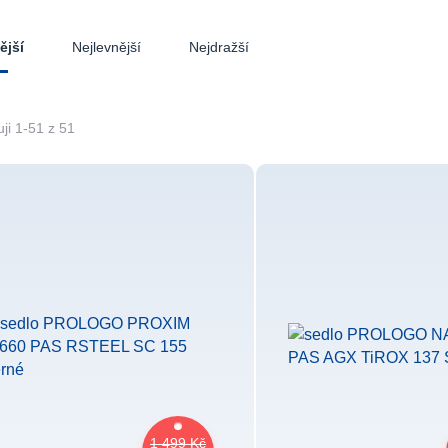
Nejlevnější
Nejdražší
ější
ji 1-51 z 51
1 499 Kč