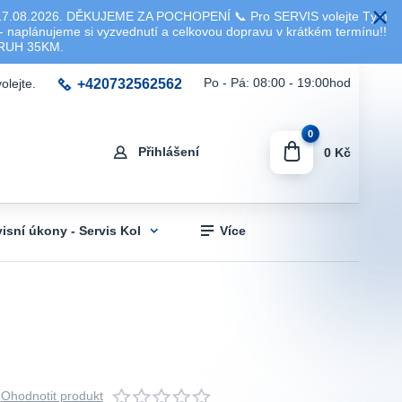
8.2026. DĚKUJEME ZA POCHOPENÍ 📞 Pro SERVIS volejte Tým
 naplánujeme si vyzvednutí a celkovou dopravu v krátkém termínu!!
KRUH 35KM.
+420732562562
Po - Pá: 08:00 - 19:00hod
olejte.
0
Přihlášení
0 Kč
visní úkony - Servis Kol
Více
Ohodnotit produkt