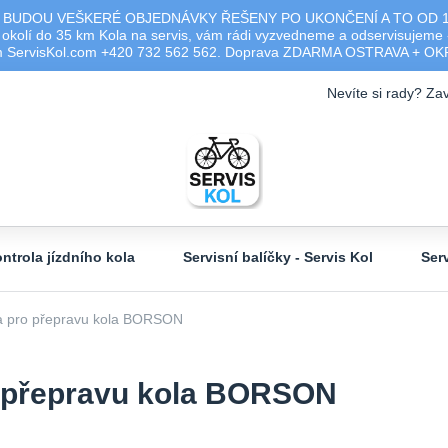
 BUDOU VEŠKERÉ OBJEDNÁVKY ŘEŠENY PO UKONČENÍ A TO OD 17.0
olí do 35 km Kola na servis, vám rádi vyzvedneme a odservisujeme -
ým ServisKol.com +420 732 562 562. Doprava ZDARMA OSTRAVA + O
Nevíte si rady? Zav
ntrola jízdního kola
Servisní balíčky - Servis Kol
Ser
ka pro přepravu kola BORSON
o přepravu kola BORSON