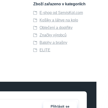
Zboží zařazeno v kategoriích
E-shop od ServisKol.com
Košíky a láhve na kolo
Oblečení a doplňky
Značky výrobců
Batohy a brašny
ELITE
Přihlásit se