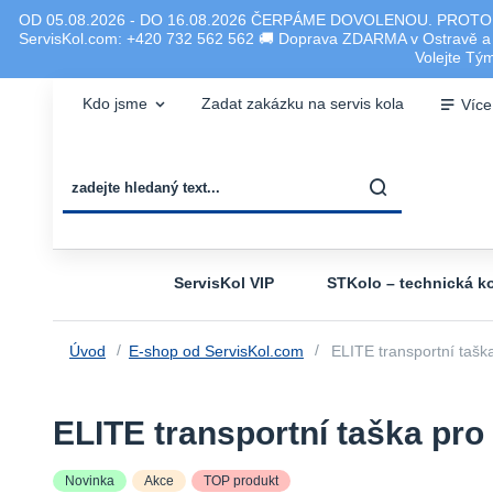
OD 05.08.2026 - DO 16.08.2026 ČERPÁME DOVOLENOU. PROTO
ServisKol.com: +420 732 562 562 🚚 Doprava ZDARMA v Ostravě a ok
Volejte T
Kdo jsme
Zadat zakázku na servis kola
Více
ServisKol VIP
STKolo – technická ko
Úvod
E-shop od ServisKol.com
ELITE transportní taš
ELITE transportní taška pr
Novinka
Akce
TOP produkt