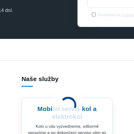
4 dní.
Souhlasím se
zpracov
Naše služby
Mobilní servis kol a
elektrokol
Kolo u vás vyzvedneme, odborně
opravíme a po dokončení servisu vám jej