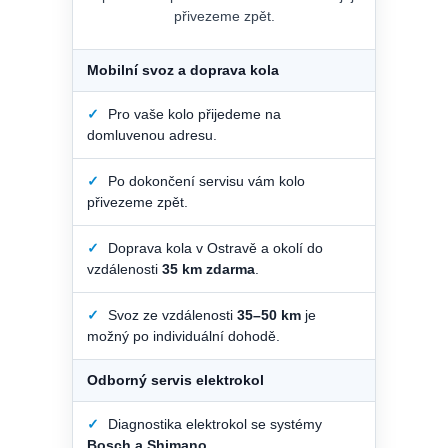
přivezeme zpět.
Mobilní svoz a doprava kola
✓
Pro vaše kolo přijedeme na
domluvenou adresu.
✓
Po dokončení servisu vám kolo
přivezeme zpět.
✓
Doprava kola v Ostravě a okolí do
vzdálenosti
35 km zdarma
.
✓
Svoz ze vzdálenosti
35–50 km
je
možný po individuální dohodě.
Odborný servis elektrokol
✓
Diagnostika elektrokol se systémy
Bosch a Shimano
.