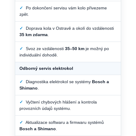
✓
Po dokončení servisu vám kolo přivezeme
zpět.
✓
Doprava kola v Ostravě a okolí do vzdálenosti
35 km zdarma
.
✓
Svoz ze vzdálenosti
35–50 km
je možný po
individuální dohodě.
Odborný servis elektrokol
✓
Diagnostika elektrokol se systémy
Bosch a
Shimano
.
✓
Vyčtení chybových hlášení a kontrola
provozních údajů systému.
✓
Aktualizace softwaru a firmwaru systémů
Bosch a Shimano
.