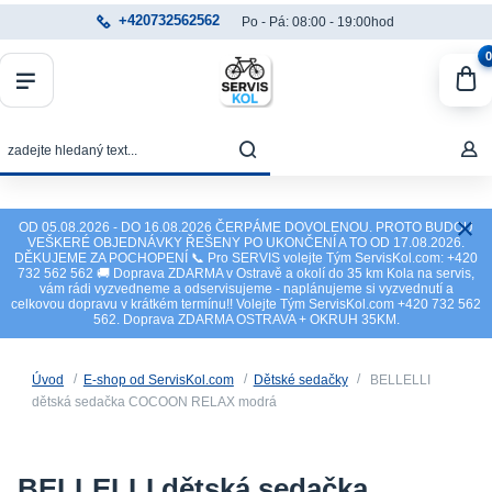
+420732562562
Po - Pá: 08:00 - 19:00hod
0
OD 05.08.2026 - DO 16.08.2026 ČERPÁME DOVOLENOU. PROTO BUDOU
VEŠKERÉ OBJEDNÁVKY ŘEŠENY PO UKONČENÍ A TO OD 17.08.2026.
DĚKUJEME ZA POCHOPENÍ 📞 Pro SERVIS volejte Tým ServisKol.com: +420
732 562 562 🚚 Doprava ZDARMA v Ostravě a okolí do 35 km Kola na servis,
vám rádi vyzvedneme a odservisujeme - naplánujeme si vyzvednutí a
celkovou dopravu v krátkém termínu!! Volejte Tým ServisKol.com +420 732 562
562. Doprava ZDARMA OSTRAVA + OKRUH 35KM.
Úvod
E-shop od ServisKol.com
Dětské sedačky
BELLELLI
dětská sedačka COCOON RELAX modrá
BELLELLI dětská sedačka