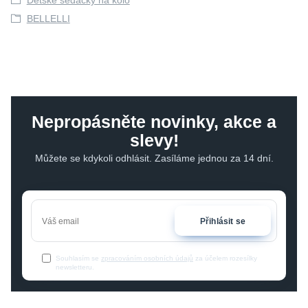
Dětské sedačky na kolo
BELLELLI
Nepropásněte novinky, akce a
slevy!
Můžete se kdykoli odhlásit. Zasíláme jednou za 14 dní.
Přihlásit se
Souhlasím se
zpracováním osobních údajů
za účelem rozesílky
newsletteru.