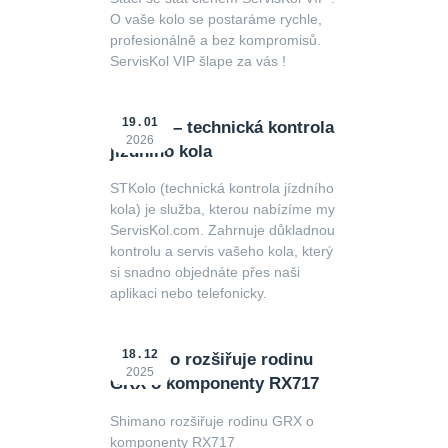
O vaše kolo se postaráme rychle,
profesionálně a bez kompromisů.
ServisKol VIP šlape za vás !
19
01
STKolo – technická kontrola
2026
jízdního kola
STKolo (technická kontrola jízdního
kola) je služba, kterou nabízíme my
ServisKol.com. Zahrnuje důkladnou
kontrolu a servis vašeho kola, který
si snadno objednáte přes naši
aplikaci nebo telefonicky.
18
12
Shimano rozšiřuje rodinu
2025
GRX o komponenty RX717
Shimano rozšiřuje rodinu GRX o
komponenty RX717