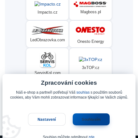
Magboss.pl
Impacto.cz
LedObrazovka.com
Onesto Energy
3xTOP.cz
ServisKol.com
Zpracování cookies
Náš e-shop a partneři potřebují Váš
souhlas
s použitím souborů
Condat
Ninex.cz
cookies, aby Vám mohli zobrazovat informace týkající se Vašich zájmů.
Nastavení
Souhlasím
Upravit sběr cookies.
Souhlas můžete odmítnout
zde
.