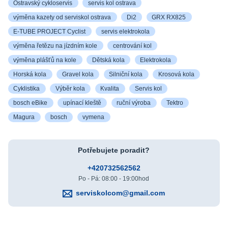
Ostravský cykloservis
servis kol ostrava
výměna kazety od serviskol ostrava
Di2
GRX RX825
E-TUBE PROJECT Cyclist
servis elektrokola
výměna řetězu na jízdním kole
centrování kol
výměna plášťů na kole
Dětská kola
Elektrokola
Horská kola
Gravel kola
Silniční kola
Krosová kola
Cyklistika
Výběr kola
Kvalita
Servis kol
bosch eBike
upínací kleště
ruční výroba
Tektro
Magura
bosch
vymena
Potřebujete poradit?
+420732562562
Po - Pá: 08:00 - 19:00hod
serviskolcom@gmail.com