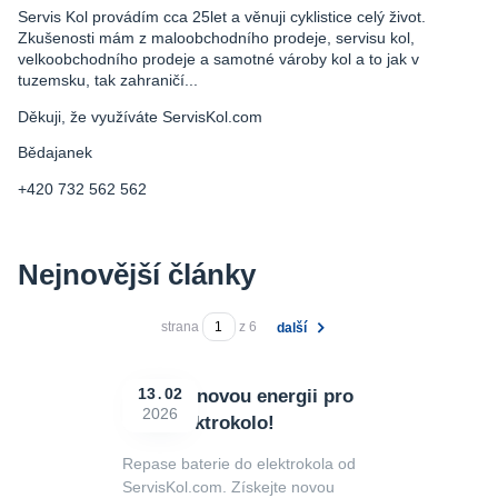
Servis Kol provádím cca 25let a věnuji cyklistice celý život.
Zkušenosti mám z maloobchodního prodeje, servisu kol,
velkoobchodního prodeje a samotné vároby kol a to jak v
tuzemsku, tak zahraničí...
Děkuji, že využíváte ServisKol.com
Bědajanek
+420 732 562 562
Nejnovější články
strana
z 6
další
Získejte novou energii pro
13
02
2026
Vaše elektrokolo!
Repase baterie do elektrokola od
ServisKol.com. Získejte novou