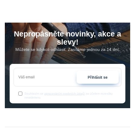
Nepropásněte novinky, akce a
slevy!
Můžete se kdykoli odhlásit. Zasíláme jednou za 14 dní.
Přihlásit se
Souhlasím se
zpracováním osobních údajů
za účelem rozesílky
newsletteru.