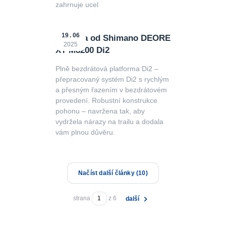
zahrnuje ucel
19
06
Novinka od Shimano DEORE
2025
XT M8200 Di2
Plně bezdrátová platforma Di2 –
přepracovaný systém Di2 s rychlým
a přesným řazením v bezdrátovém
provedení. Robustní konstrukce
pohonu – navržena tak, aby
vydržela nárazy na trailu a dodala
vám plnou důvěru.
Načíst další články (10)
strana
z 6
další