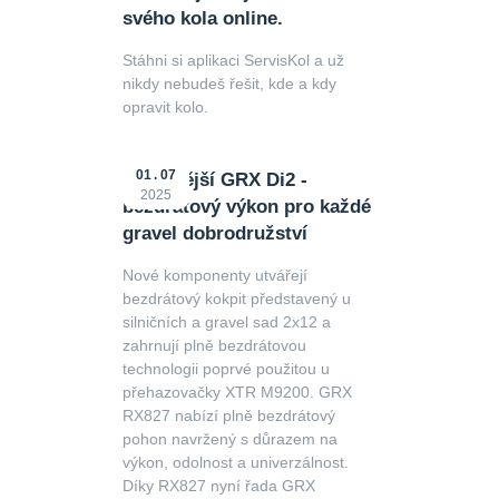
svého kola online.
Stáhni si aplikaci ServisKol a už
nikdy nebudeš řešit, kde a kdy
opravit kolo.
01
07
Nejnovější GRX Di2 -
2025
bezdrátový výkon pro každé
gravel dobrodružství
Nové komponenty utvářejí
bezdrátový kokpit představený u
silničních a gravel sad 2x12 a
zahrnují plně bezdrátovou
technologii poprvé použitou u
přehazovačky XTR M9200. GRX
RX827 nabízí plně bezdrátový
pohon navržený s důrazem na
výkon, odolnost a univerzálnost.
Díky RX827 nyní řada GRX