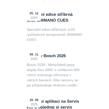
05
12
Speciální edice stříbrná
2025
1x10 SHIMANO CUES
Speciální edice stříbrných 1x10
rychlostních komponentů SHIMANO
CUES
08
11
Novinky Bosch 2026
2025
Bosch 2026 - Mimořádně jasný
displej Kiox 400C s rozlišením 400
cd/m2 zobrazuje informace v
ostrých barvách. Díky senzoru se
jas přizpůsobuje okolnímu světlu.
26
09
Stáhni si aplikaci na Servis
2025
Kol a objednej si servis