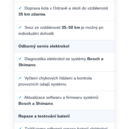
✓
Doprava kola v Ostravě a okolí do vzdálenosti
35 km zdarma
.
✓
Svoz ze vzdálenosti
35–50 km
je možný po
individuální dohodě.
Odborný servis elektrokol
✓
Diagnostika elektrokol se systémy
Bosch a
Shimano
.
✓
Vyčtení chybových hlášení a kontrola
provozních údajů systému.
✓
Aktualizace softwaru a firmwaru systémů
Bosch a Shimano
.
Repase a testování baterií
✓
Zajišťujeme odborné repase baterií elektrokol.