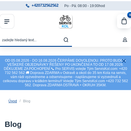
+420732562562
Po - Pá: 08:00 - 19:00hod
0
OD 05.08.2026 - DO 16.08.2026 ČERPÁME DOVOLENOU. PROTO BUDOU
VEŠKERÉ OBJEDNÁVKY ŘEŠENY PO UKONČENÍ A TO OD 17.08.2026.
DĚKUJEME ZA POCHOPENÍ 📞 Pro SERVIS volejte Tým ServisKol.com: +420
732 562 562 🚚 Doprava ZDARMA v Ostravě a okolí do 35 km Kola na servis,
vám rádi vyzvedneme a odservisujeme - naplánujeme si vyzvednutí a
celkovou dopravu v krátkém termínu!! Volejte Tým ServisKol.com +420 732 562
562. Doprava ZDARMA OSTRAVA + OKRUH 35KM.
Úvod
Blog
Blog