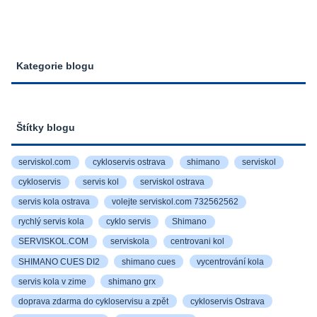
Kategorie blogu
Štítky blogu
serviskol.com
cykloservis ostrava
shimano
serviskol
cykloservis
servis kol
serviskol ostrava
servis kola ostrava
volejte serviskol.com 732562562
rychlý servis kola
cyklo servis
Shimano
SERVISKOL.COM
serviskola
centrovani kol
SHIMANO CUES DI2
shimano cues
vycentrování kola
servis kola v zime
shimano grx
doprava zdarma do cykloservisu a zpět
cykloservis Ostrava