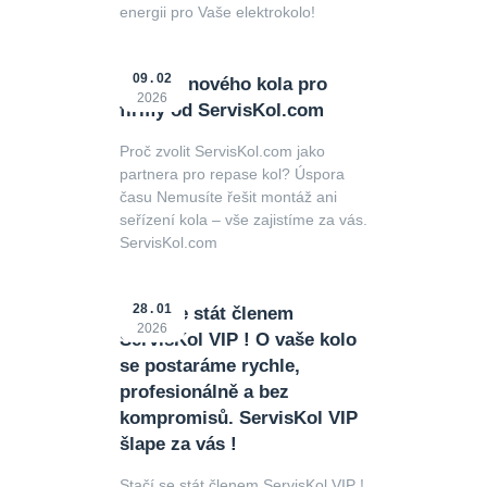
energii pro Vaše elektrokolo!
09
02
Repase nového kola pro
2026
firmy od ServisKol.com
Proč zvolit ServisKol.com jako
partnera pro repase kol? Úspora
času Nemusíte řešit montáž ani
seřízení kola – vše zajistíme za vás.
ServisKol.com
28
01
Stačí se stát členem
2026
ServisKol VIP ! O vaše kolo
se postaráme rychle,
profesionálně a bez
kompromisů. ServisKol VIP
šlape za vás !
Stačí se stát členem ServisKol VIP !