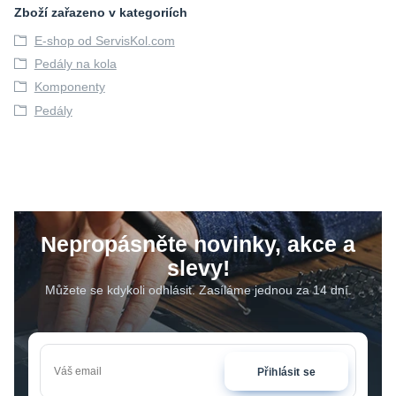
Zboží zařazeno v kategoriích
E-shop od ServisKol.com
Pedály na kola
Komponenty
Pedály
Nepropásněte novinky, akce a
slevy!
Můžete se kdykoli odhlásit. Zasíláme jednou za 14 dní.
Přihlásit se