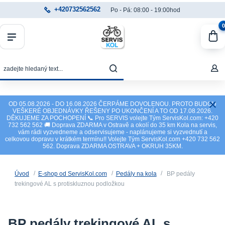
+420732562562
Po - Pá: 08:00 - 19:00hod
0
OD 05.08.2026 - DO 16.08.2026 ČERPÁME DOVOLENOU. PROTO BUDOU
VEŠKERÉ OBJEDNÁVKY ŘEŠENY PO UKONČENÍ A TO OD 17.08.2026.
DĚKUJEME ZA POCHOPENÍ 📞 Pro SERVIS volejte Tým ServisKol.com: +420
732 562 562 🚚 Doprava ZDARMA v Ostravě a okolí do 35 km Kola na servis,
vám rádi vyzvedneme a odservisujeme - naplánujeme si vyzvednutí a
celkovou dopravu v krátkém termínu!! Volejte Tým ServisKol.com +420 732 562
562. Doprava ZDARMA OSTRAVA + OKRUH 35KM.
Úvod
E-shop od ServisKol.com
Pedály na kola
BP pedály
trekingové AL s protiskluznou podložkou
BP pedály trekingové AL s