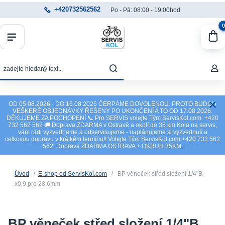
+420732562562
Po - Pá: 08:00 - 19:00hod
0
OD 05.08.2026 - DO 16.08.2026 ČERPÁME DOVOLENOU. PROTO BUDOU
VEŠKERÉ OBJEDNÁVKY ŘEŠENY PO UKONČENÍ A TO OD 17.08.2026.
DĚKUJEME ZA POCHOPENÍ 📞 Pro SERVIS volejte Tým ServisKol.com: +420
732 562 562 🚚 Doprava ZDARMA v Ostravě a okolí do 35 km Kola na servis,
vám rádi vyzvedneme a odservisujeme - naplánujeme si vyzvednutí a
celkovou dopravu v krátkém termínu!! Volejte Tým ServisKol.com +420 732 562
562. Doprava ZDARMA OSTRAVA + OKRUH 35KM.
Úvod
E-shop od ServisKol.com
BP věneček střed.složení 1/4"B
x0,9 pro 28,6mm
BP věneček střed.složení 1/4"B