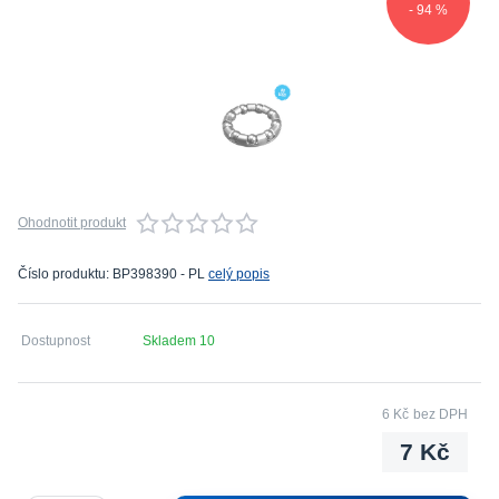
- 94 %
Ohodnotit produkt
Číslo produktu: BP398390 - PL
celý popis
Dostupnost
Skladem 10
6 Kč
bez DPH
7 Kč