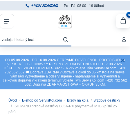
+420732562562
Po - Pá: 08:00 - 19:00hod
0
OD 05.08.2026 - DO 16.08.2026 ČERPÁME DOVOLENOU. PROTO BUDOU
VEŠKERÉ OBJEDNÁVKY ŘEŠENY PO UKONČENÍ A TO OD 17.08.2026.
DĚKUJEME ZA POCHOPENÍ 📞 Pro SERVIS volejte Tým ServisKol.com: +420
732 562 562 🚚 Doprava ZDARMA v Ostravě a okolí do 35 km Kola na servis,
vám rádi vyzvedneme a odservisujeme - naplánujeme si vyzvednutí a
celkovou dopravu v krátkém termínu!! Volejte Tým ServisKol.com +420 732 562
562. Doprava ZDARMA OSTRAVA + OKRUH 35KM.
Úvod
E-shop od ServisKol.com
Brzdy na kola
Brzdové destičky
SHIMANO brzdové destičky G05A-RX polymerové MTB 2písté 25
párů