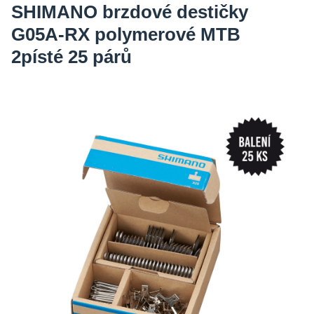
SHIMANO brzdové destičky
G05A-RX polymerové MTB
2písté 25 párů