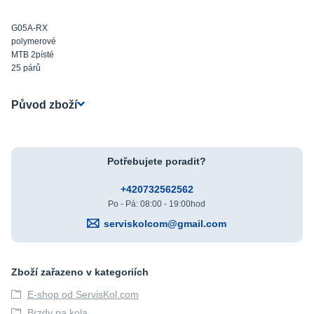
G05A-RX
polymerové
MTB 2písté
25 párů
Původ zboží
Potřebujete poradit?
+420732562562
Po - Pá: 08:00 - 19:00hod
serviskolcom@gmail.com
Zboží zařazeno v kategoriích
E-shop od ServisKol.com
Brzdy na kola