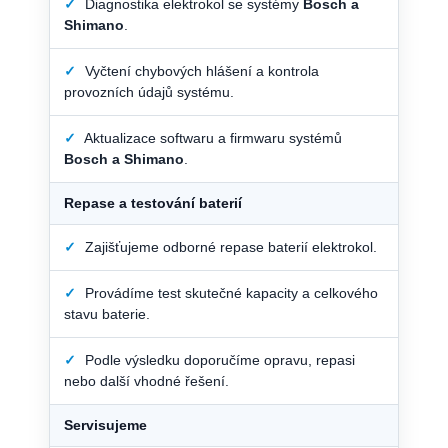
✓
Diagnostika elektrokol se systémy
Bosch a
Shimano
.
✓
Vyčtení chybových hlášení a kontrola
provozních údajů systému.
✓
Aktualizace softwaru a firmwaru systémů
Bosch a Shimano
.
Repase a testování baterií
✓
Zajišťujeme odborné repase baterií elektrokol.
✓
Provádíme test skutečné kapacity a celkového
stavu baterie.
✓
Podle výsledku doporučíme opravu, repasi
nebo další vhodné řešení.
Servisujeme