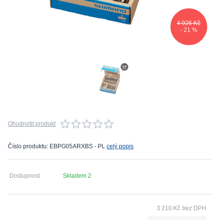
4 926 Kč
- 21 %
Ohodnotit produkt
Číslo produktu: EBPG05ARXBS - PL
celý popis
Dostupnost
Skladem 2
3 210 Kč
bez DPH