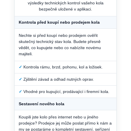
výsledky technických kontrol vašeho kola
bezpečně uložené v aplikaci.
Kontrola před koupí nebo prodejem kola
Nechte si před koupí nebo prodejem ověřit
skutečný technický stav kola. Budete přesně
vědět, co kupujete nebo co nabízíte novému
majiteli.
✓
Kontrola rámu, brzd, pohonu, kol a ložisek.
✓
Zjištění závad a odhad nutných oprav.
✓
Vhodné pro kupující, prodávající i firemní kola.
Sestavení nového kola
Koupili jste kolo přes internet nebo u jiného
prodejce? Prodejce jej může poslat přímo k nám a
my se postaráme o kompletní sestavení, seřízení