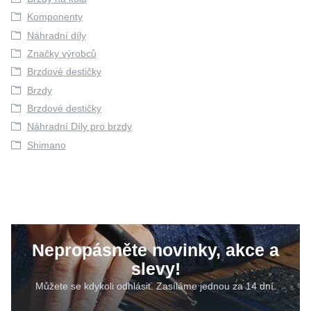
Komponenty
Náhradní díly
Značky výrobců
Brzdové destičky
Brzdy
Brzdové destičky
Náhradní Díly pro brzdy
Shimano
Nepropásněte novinky, akce a
slevy!
Můžete se kdykoli odhlásit. Zasíláme jednou za 14 dní.