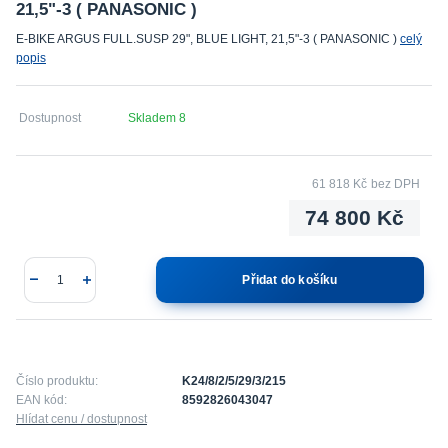
21,5"-3 ( PANASONIC )
E-BIKE ARGUS FULL.SUSP 29", BLUE LIGHT, 21,5"-3 ( PANASONIC )
celý
popis
Dostupnost
Skladem 8
61 818 Kč
bez DPH
74 800 Kč
Přidat do košíku
Číslo produktu:
K24/8/2/5/29/3/215
EAN kód:
8592826043047
Hlídat cenu / dostupnost