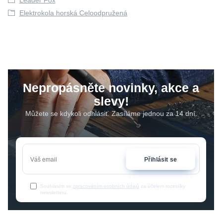
Leader Fox
Elektrokola horská Celoodpružená
Nepropásněte novinky, akce a
slevy!
Můžete se kdykoli odhlásit. Zasíláme jednou za 14 dní.
Přihlásit se
Souhlasím se
zpracováním osobních údajů
za účelem rozesílky
newsletteru.