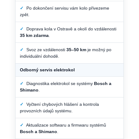
✓
Po dokončení servisu vám kolo přivezeme
zpět.
✓
Doprava kola v Ostravě a okolí do vzdálenosti
35 km zdarma
.
✓
Svoz ze vzdálenosti
35–50 km
je možný po
individuální dohodě.
Odborný servis elektrokol
✓
Diagnostika elektrokol se systémy
Bosch a
Shimano
.
✓
Vyčtení chybových hlášení a kontrola
provozních údajů systému.
✓
Aktualizace softwaru a firmwaru systémů
Bosch a Shimano
.