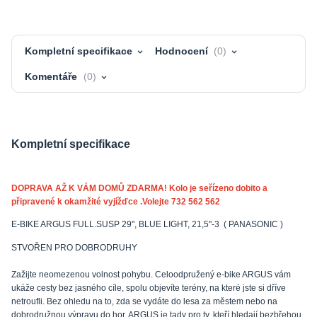
Kompletní specifikace
Hodnocení
0
Komentáře
0
Kompletní specifikace
DOPRAVA AŽ K VÁM DOMŮ ZDARMA! Kolo je seřízeno dobito a
připravené k okamžité vyjížďce .Volejte 732 562 562
E-BIKE ARGUS FULL.SUSP 29", BLUE LIGHT, 21,5"-3 ( PANASONIC )
STVOŘEN PRO DOBRODRUHY
Zažijte neomezenou volnost pohybu. Celoodpružený e-bike ARGUS vám
ukáže cesty bez jasného cíle, spolu objevíte terény, na které jste si dříve
netroufli. Bez ohledu na to, zda se vydáte do lesa za městem nebo na
dobrodružnou výpravu do hor, ARGUS je tady pro ty, kteří hledají bezbřehou