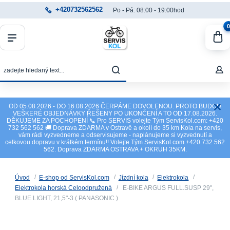
+420732562562
Po - Pá: 08:00 - 19:00hod
0
OD 05.08.2026 - DO 16.08.2026 ČERPÁME DOVOLENOU. PROTO BUDOU
VEŠKERÉ OBJEDNÁVKY ŘEŠENY PO UKONČENÍ A TO OD 17.08.2026.
DĚKUJEME ZA POCHOPENÍ 📞 Pro SERVIS volejte Tým ServisKol.com: +420
732 562 562 🚚 Doprava ZDARMA v Ostravě a okolí do 35 km Kola na servis,
vám rádi vyzvedneme a odservisujeme - naplánujeme si vyzvednutí a
celkovou dopravu v krátkém termínu!! Volejte Tým ServisKol.com +420 732 562
562. Doprava ZDARMA OSTRAVA + OKRUH 35KM.
Úvod
E-shop od ServisKol.com
Jízdní kola
Elektrokola
Elektrokola horská Celoodpružená
E-BIKE ARGUS FULL.SUSP 29",
BLUE LIGHT, 21,5"-3 ( PANASONIC )