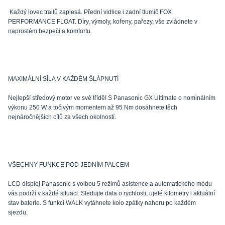
Každý lovec trailů zaplesá. Přední vidlice i zadní tlumič FOX
PERFORMANCE FLOAT. Díry, výmoly, kořeny, pařezy, vše zvládnete v
naprostém bezpečí a komfortu.
MAXIMÁLNÍ SÍLA V KAŽDÉM ŠLÁPNUTÍ
Nejlepší středový motor ve své třídě! S Panasonic GX Ultimate o nominálním
výkonu 250 W a točivým momentem až 95 Nm dosáhnete těch
nejnáročnějších cílů za všech okolností.
VŠECHNY FUNKCE POD JEDNÍM PALCEM
LCD displej Panasonic s volbou 5 režimů asistence a automatického módu
vás podrží v každé situaci. Sledujte data o rychlosti, ujeté kilometry i aktuální
stav baterie. S funkcí WALK vytáhnete kolo zpátky nahoru po každém
sjezdu.