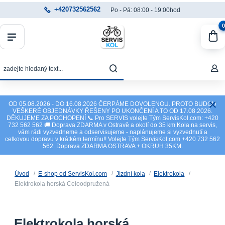
+420732562562
Po - Pá: 08:00 - 19:00hod
0
OD 05.08.2026 - DO 16.08.2026 ČERPÁME DOVOLENOU. PROTO BUDOU
VEŠKERÉ OBJEDNÁVKY ŘEŠENY PO UKONČENÍ A TO OD 17.08.2026.
DĚKUJEME ZA POCHOPENÍ 📞 Pro SERVIS volejte Tým ServisKol.com: +420
732 562 562 🚚 Doprava ZDARMA v Ostravě a okolí do 35 km Kola na servis,
vám rádi vyzvedneme a odservisujeme - naplánujeme si vyzvednutí a
celkovou dopravu v krátkém termínu!! Volejte Tým ServisKol.com +420 732 562
562. Doprava ZDARMA OSTRAVA + OKRUH 35KM.
Úvod
E-shop od ServisKol.com
Jízdní kola
Elektrokola
Elektrokola horská Celoodpružená
Elektrokola horská