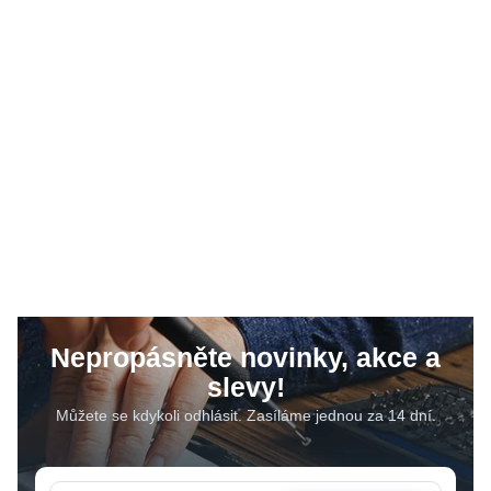
Nepropásněte novinky, akce a
slevy!
Můžete se kdykoli odhlásit. Zasíláme jednou za 14 dní.