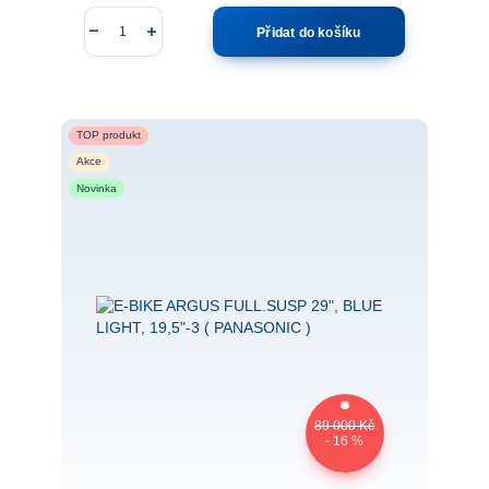
Přidat do košíku
TOP produkt
Akce
Novinka
89 000 Kč
- 16 %