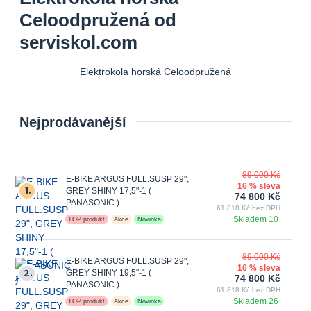
Celoodpružená od
serviskol.com
Elektrokola horská Celoodpružená
Nejprodávanější
89 000 Kč
E-BIKE ARGUS FULL.SUSP 29",
16 % sleva
1.
GREY SHINY 17,5"-1 (
74 800 Kč
PANASONIC )
61 818 Kč bez DPH
Skladem 10
TOP produkt
Akce
Novinka
89 000 Kč
E-BIKE ARGUS FULL.SUSP 29",
16 % sleva
2.
GREY SHINY 19,5"-1 (
74 800 Kč
PANASONIC )
61 818 Kč bez DPH
Skladem 26
TOP produkt
Akce
Novinka