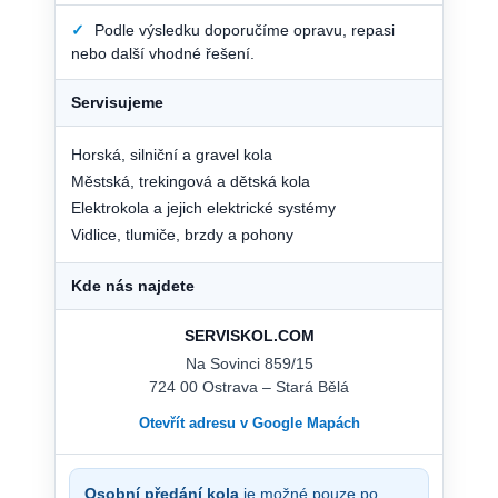
✓
Podle výsledku doporučíme opravu, repasi
nebo další vhodné řešení.
Servisujeme
Horská, silniční a gravel kola
Městská, trekingová a dětská kola
Elektrokola a jejich elektrické systémy
Vidlice, tlumiče, brzdy a pohony
Kde nás najdete
SERVISKOL.COM
Na Sovinci 859/15
724 00 Ostrava – Stará Bělá
Otevřít adresu v Google Mapách
Osobní předání kola
je možné pouze po