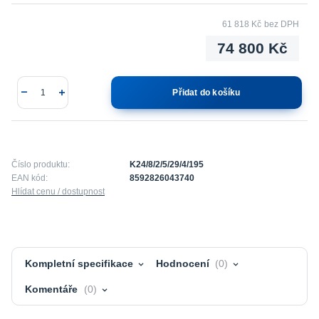
61 818 Kč
bez DPH
74 800 Kč
Přidat do košíku
Číslo produktu:
K24/8/2/5/29/4/195
EAN kód:
8592826043740
Hlídat cenu / dostupnost
Kompletní specifikace
Hodnocení
0
Komentáře
0