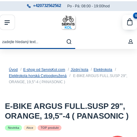
+420732562562
Po - Pá: 08:00 - 19:00hod
0
Úvod
E-shop od ServisKol.com
Jízdní kola
Elektrokola
Elektrokola horská Celoodpružená
E-BIKE ARGUS FULL.SUSP 29",
ORANGE, 19,5"-4 ( PANASONIC )
E-BIKE ARGUS FULL.SUSP 29",
ORANGE, 19,5"-4 ( PANASONIC )
Novinka
Akce
TOP produkt