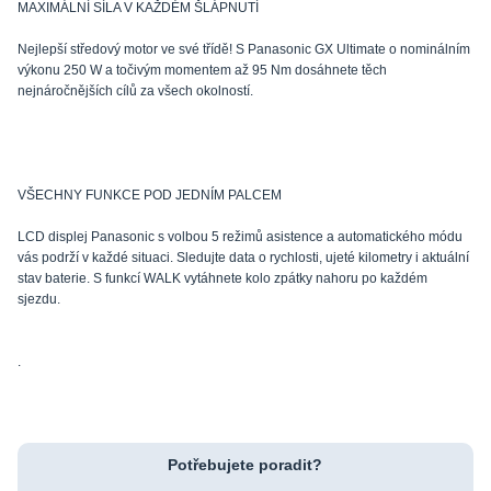
MAXIMÁLNÍ SÍLA V KAŽDÉM ŠLÁPNUTÍ
Nejlepší středový motor ve své třídě! S Panasonic GX Ultimate o nominálním
výkonu 250 W a točivým momentem až 95 Nm dosáhnete těch
nejnáročnějších cílů za všech okolností.
VŠECHNY FUNKCE POD JEDNÍM PALCEM
LCD displej Panasonic s volbou 5 režimů asistence a automatického módu
vás podrží v každé situaci. Sledujte data o rychlosti, ujeté kilometry i aktuální
stav baterie. S funkcí WALK vytáhnete kolo zpátky nahoru po každém
sjezdu.
.
Potřebujete poradit?