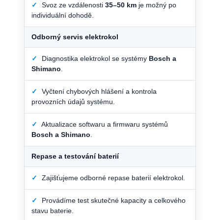
✓
Svoz ze vzdálenosti
35–50 km
je možný po
individuální dohodě.
Odborný servis elektrokol
✓
Diagnostika elektrokol se systémy
Bosch a
Shimano
.
✓
Vyčtení chybových hlášení a kontrola
provozních údajů systému.
✓
Aktualizace softwaru a firmwaru systémů
Bosch a Shimano
.
Repase a testování baterií
✓
Zajišťujeme odborné repase baterií elektrokol.
✓
Provádíme test skutečné kapacity a celkového
stavu baterie.