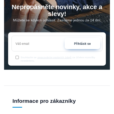
Nepropásněte novinky, akce a
slevy!
Můžete se kdykoli odhlásit. Zasíláme jednou za 14 dní.
Přihlásit se
Souhlasím se
zpracováním osobních údajů
za účelem rozesílky
newsletteru.
Informace pro zákazníky