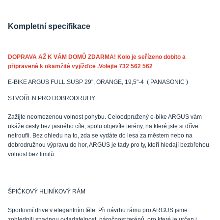
Kompletní specifikace
DOPRAVA AŽ K VÁM DOMŮ ZDARMA! Kolo je seřízeno dobito a
připravené k okamžité vyjížďce .Volejte 732 562 562
E-BIKE ARGUS FULL.SUSP 29", ORANGE, 19,5"-4 ( PANASONIC )
STVOŘEN PRO DOBRODRUHY
Zažijte neomezenou volnost pohybu. Celoodpružený e-bike ARGUS vám
ukáže cesty bez jasného cíle, spolu objevíte terény, na které jste si dříve
netroufli. Bez ohledu na to, zda se vydáte do lesa za městem nebo na
dobrodružnou výpravu do hor, ARGUS je tady pro ty, kteří hledají bezbřehou
volnost bez limitů.
ŠPIČKOVÝ HLINÍKOVÝ RÁM
Sportovní drive v elegantním těle. Při návrhu rámu pro ARGUS jsme
zohlednili snadnou ovladatelnost, náročnost terénů, pro které je určen i