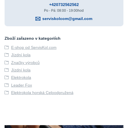
+420732562562
Po - Pá: 08:00 - 19:00hod
serviskolcom@gmail.com
Zboží zařazeno v kategoriích
E-shop od ServisKol.com
Jízdní kola
Značky výrobců
Jízdní kola
Elektrokola
Leader Fox
Elektrokola horská Celoodpružená