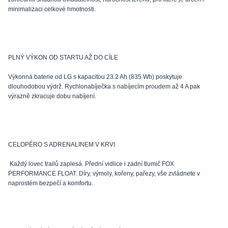
minimalizaci celkové hmotnosti.
PLNÝ VÝKON OD STARTU AŽ DO CÍLE
Výkonná baterie od LG s kapacitou 23.2 Ah (835 Wh) poskytuje
dlouhodobou výdrž. Rychlonabíječka s nabíjecím proudem až 4 A pak
výrazně zkracuje dobu nabíjení.
CELOPÉRO S ADRENALINEM V KRVI
Každý lovec trailů zaplesá. Přední vidlice i zadní tlumič FOX
PERFORMANCE FLOAT. Díry, výmoly, kořeny, pařezy, vše zvládnete v
naprostém bezpečí a komfortu.