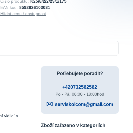
Číslo produktu:
K25/8/2/2/29/1/175
EAN kód:
8592826103031
Hlídat cenu / dostupnost
Potřebujete poradit?
+420732562562
Po - Pá: 08:00 - 19:00hod
serviskolcom@gmail.com
vidlicí a
Zboží zařazeno v kategoriích