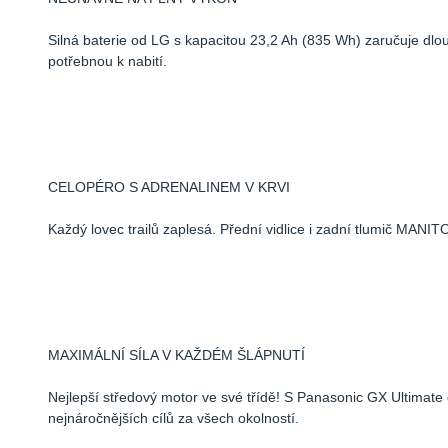
Silná baterie od LG s kapacitou 23,2 Ah (835 Wh) zaručuje dl
potřebnou k nabití.
CELOPÉRO S ADRENALINEM V KRVI
Každý lovec trailů zaplesá. Přední vidlice i zadní tlumič MANI
MAXIMÁLNÍ SÍLA V KAŽDÉM ŠLÁPNUTÍ
Nejlepší středový motor ve své třídě! S Panasonic GX Ultim
nejnáročnějších cílů za všech okolností.