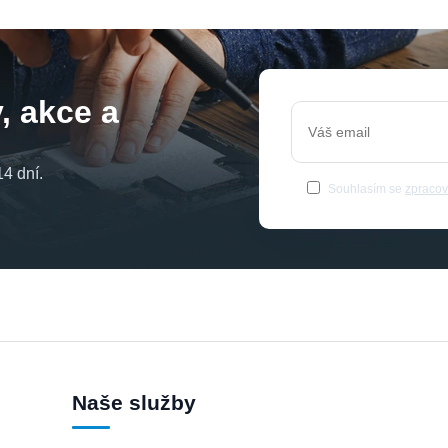
, akce a
4 dní.
Souhlasím se
zpracov
Naše služby