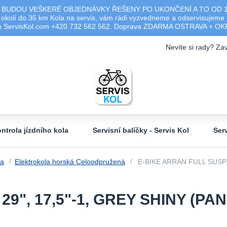
 BUDOU VEŠKERÉ OBJEDNÁVKY ŘEŠENY PO UKONČENÍ A TO OD 17.0
olí do 35 km Kola na servis, vám rádi vyzvedneme a odservisujeme -
ým ServisKol.com +420 732 562 562. Doprava ZDARMA OSTRAVA + O
Nevíte si rady? Zav
ntrola jízdního kola
Servisní balíčky - Servis Kol
Ser
la
Elektrokola horská Celoodpružená
E-BIKE ARRAN FULL SUSP. 
29", 17,5"-1, GREY SHINY (PA