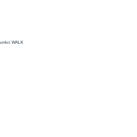
S funkcí WALK