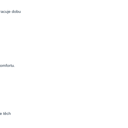
kracuje dobu
komfortu.
e těch