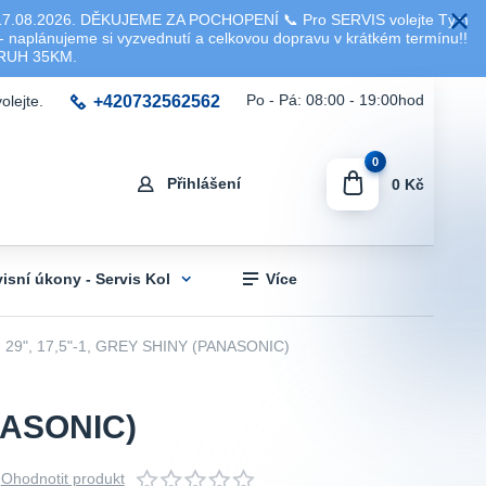
8.2026. DĚKUJEME ZA POCHOPENÍ 📞 Pro SERVIS volejte Tým
 naplánujeme si vyzvednutí a celkovou dopravu v krátkém termínu!!
KRUH 35KM.
+420732562562
Po - Pá: 08:00 - 19:00hod
olejte.
0
Přihlášení
0 Kč
visní úkony - Servis Kol
Více
29", 17,5"-1, GREY SHINY (PANASONIC)
NASONIC)
Ohodnotit produkt