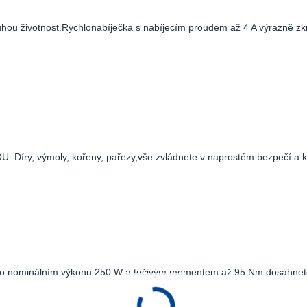
ouhou životnost.Rychlonabíječka s nabíjecím proudem až 4 A výrazně z
TOU. Díry, výmoly, kořeny, pařezy,vše zvládnete v naprostém bezpečí a 
ate o nominálním výkonu 250 W a točivým momentem až 95 Nm dosáhnet