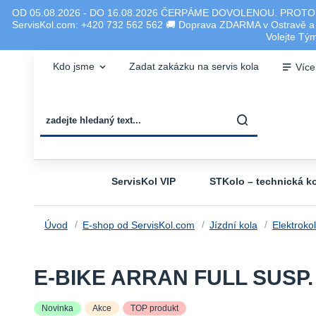
OD 05.08.2026 - DO 16.08.2026 ČERPÁME DOVOLENOU. PROTO
ServisKol.com: +420 732 562 562 🚚 Doprava ZDARMA v Ostravě a ok
Volejte T
Kdo jsme
Zadat zakázku na servis kola
Více
ServisKol VIP
STKolo – technická ko
Úvod
E-shop od ServisKol.com
Jízdní kola
Elektroko
E-BIKE ARRAN FULL SUSP. 
Novinka
Akce
TOP produkt