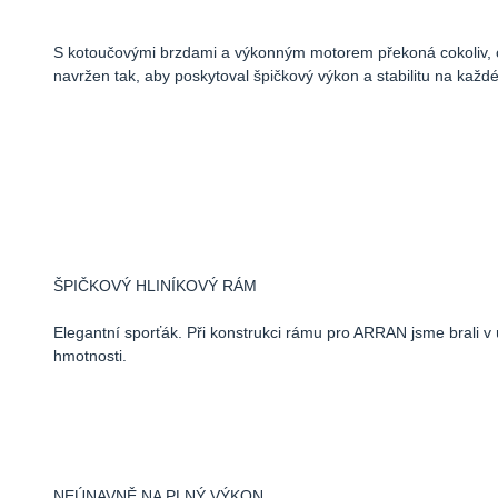
S kotoučovými brzdami a výkonným motorem překoná cokoliv, co
navržen tak, aby poskytoval špičkový výkon a stabilitu na každ
ŠPIČKOVÝ HLINÍKOVÝ RÁM
Elegantní sporťák. Při konstrukci rámu pro ARRAN jsme brali v 
hmotnosti.
NEÚNAVNĚ NA PLNÝ VÝKON