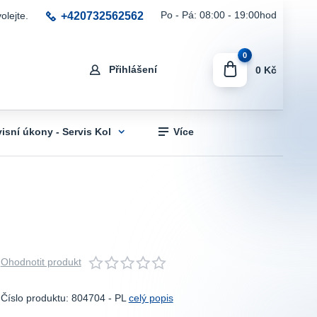
+420732562562
Po - Pá: 08:00 - 19:00hod
olejte.
0
Přihlášení
0 Kč
visní úkony - Servis Kol
Více
Ohodnotit produkt
Číslo produktu: 804704 - PL
celý popis