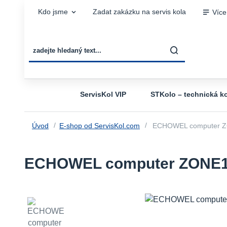
Kdo jsme
Zadat zakázku na servis kola
Více
ServisKol VIP
STKolo – technická ko
Úvod
E-shop od ServisKol.com
ECHOWEL computer ZO
ECHOWEL computer ZONE12,