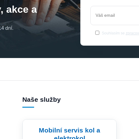
, akce a
4 dní.
Souhlasím se
zpracov
Naše služby
Mobilní servis kol a
elektrokol