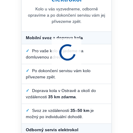
Kolo u vás vyzvedneme, odborně
opravíme a po dokončení servisu vám jej
přivezeme zpět.
Mobilní svoz a doprava kola
✓
Pro vaše kolo přijedeme na
domluvenou adresu.
✓
Po dokončení servisu vám kolo
přivezeme zpět.
✓
Doprava kola v Ostravě a okolí do
vzdálenosti
35 km zdarma
.
✓
Svoz ze vzdálenosti
35–50 km
je
možný po individuální dohodě.
Odborný servis elektrokol