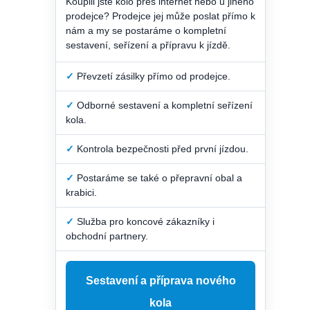
Koupili jste kolo přes internet nebo u jiného
prodejce? Prodejce jej může poslat přímo k
nám a my se postaráme o kompletní
sestavení, seřízení a přípravu k jízdě.
✓
Převzetí zásilky přímo od prodejce.
✓
Odborné sestavení a kompletní seřízení
kola.
✓
Kontrola bezpečnosti před první jízdou.
✓
Postaráme se také o přepravní obal a
krabici.
✓
Služba pro koncové zákazníky i
obchodní partnery.
Sestavení a příprava nového
kola